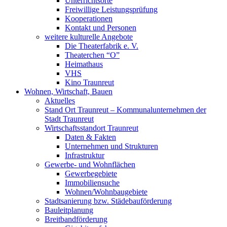
Unterrichtsorte
Freiwillige Leistungsprüfung
Kooperationen
Kontakt und Personen
weitere kulturelle Angebote
Die Theaterfabrik e. V.
Theaterchen “O”
Heimathaus
VHS
Kino Traunreut
Wohnen, Wirtschaft, Bauen
Aktuelles
Stand Ort Traunreut – Kommunalunternehmen der
Stadt Traunreut
Wirtschaftsstandort Traunreut
Daten & Fakten
Unternehmen und Strukturen
Infrastruktur
Gewerbe- und Wohnflächen
Gewerbegebiete
Immobiliensuche
Wohnen/Wohnbaugebiete
Stadtsanierung bzw. Städebauförderung
Bauleitplanung
Breitbandförderung