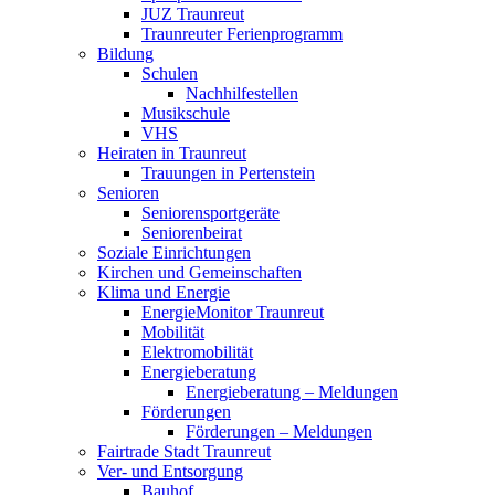
JUZ Traunreut
Traunreuter Ferienprogramm
Bildung
Schulen
Nachhilfestellen
Musikschule
VHS
Heiraten in Traunreut
Trauungen in Pertenstein
Senioren
Seniorensportgeräte
Seniorenbeirat
Soziale Einrichtungen
Kirchen und Gemeinschaften
Klima und Energie
EnergieMonitor Traunreut
Mobilität
Elektromobilität
Energieberatung
Energieberatung – Meldungen
Förderungen
Förderungen – Meldungen
Fairtrade Stadt Traunreut
Ver- und Entsorgung
Bauhof