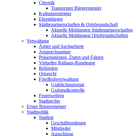
Chronik
Traunreuter Bürgermeister
Kulturpreisträger
Ehrenbürger
Städtepartnerschaften & Ortsfreundschaft
Aktuelle Meldungen Städtepartnerschaften
Aktuelle Meldungen Ortsfreundschaften
Verwaltung
Ämter und Sachgebiete
Ansprechpartner
Präsentationen, Daten und Fakten
Virtueller Rathaus-Rundgang
Behörden
Ortsrecht
Friedhofsverwaltung
Grablichtautomat
Grabmalkontrolle
Feuerwehren
Stadtarchiv
Erster Bürgermeister
Stadtpolitik
Stadtrat
Geschäftsordnung
Mitglieder
Ausschüsse