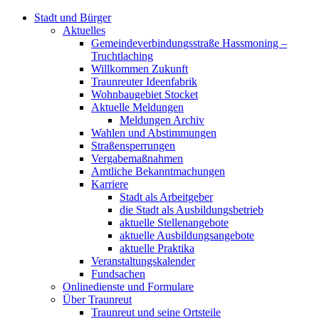
Stadt und Bürger
Aktuelles
Gemeindeverbindungsstraße Hassmoning –
Truchtlaching
Willkommen Zukunft
Traunreuter Ideenfabrik
Wohnbaugebiet Stocket
Aktuelle Meldungen
Meldungen Archiv
Wahlen und Abstimmungen
Straßensperrungen
Vergabemaßnahmen
Amtliche Bekanntmachungen
Karriere
Stadt als Arbeitgeber
die Stadt als Ausbildungsbetrieb
aktuelle Stellenangebote
aktuelle Ausbildungsangebote
aktuelle Praktika
Veranstaltungskalender
Fundsachen
Onlinedienste und Formulare
Über Traunreut
Traunreut und seine Ortsteile