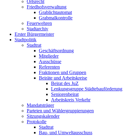
Ortsrecht
Friedhofsverwaltung
Grablichtautomat
Grabmalkontrolle
Feuerwehren
Stadtarchiv
Erster Bürgermeister
Stadtpolitik
Stadtrat
Geschäftsordnung
Mitglieder
Ausschüsse
Referenten
Fraktionen und Gruppen
Beiräte und Arbeitskreise
Beirat des JuZ
Lenkungsgruppe Städtebauförderung
Seniorenbeirat
Arbeitskreis Verkehr
Mandatsträger
Parteien und Wählergruppierungen
Sitzungskalender
Protokolle
Stadtrat
Bau- und Umweltausschuss