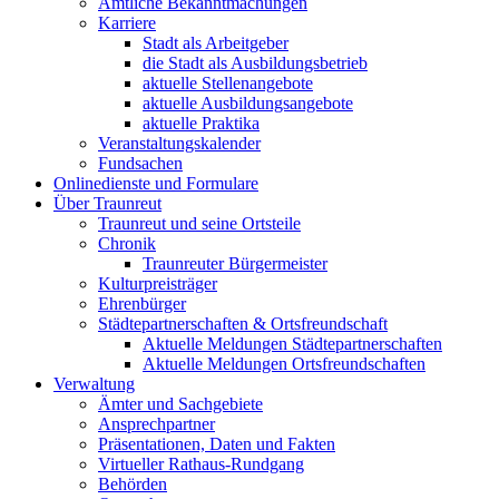
Amtliche Bekanntmachungen
Karriere
Stadt als Arbeitgeber
die Stadt als Ausbildungsbetrieb
aktuelle Stellenangebote
aktuelle Ausbildungsangebote
aktuelle Praktika
Veranstaltungskalender
Fundsachen
Onlinedienste und Formulare
Über Traunreut
Traunreut und seine Ortsteile
Chronik
Traunreuter Bürgermeister
Kulturpreisträger
Ehrenbürger
Städtepartnerschaften & Ortsfreundschaft
Aktuelle Meldungen Städtepartnerschaften
Aktuelle Meldungen Ortsfreundschaften
Verwaltung
Ämter und Sachgebiete
Ansprechpartner
Präsentationen, Daten und Fakten
Virtueller Rathaus-Rundgang
Behörden