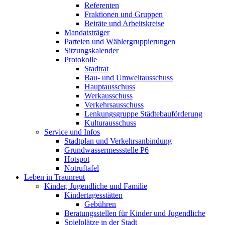
Referenten
Fraktionen und Gruppen
Beiräte und Arbeitskreise
Mandatsträger
Parteien und Wählergruppierungen
Sitzungskalender
Protokolle
Stadtrat
Bau- und Umweltausschuss
Hauptausschuss
Werkausschuss
Verkehrsausschuss
Lenkungsgruppe Städtebauförderung
Kulturausschuss
Service und Infos
Stadtplan und Verkehrsanbindung
Grundwassermessstelle P6
Hotspot
Notruftafel
Leben in Traunreut
Kinder, Jugendliche und Familie
Kindertagesstätten
Gebühren
Beratungsstellen für Kinder und Jugendliche
Spielplätze in der Stadt