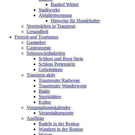
Bauhof Winter
Stadtwerke
Abfallentsorgung
Hinweise für Hundehalter
Vereinsleben in Traunreut
Gesundheit
Freizeit und Tourismus
Gastgeber
Gastronomie
Sehenswürdigkeiten
Schloss und Burg Stein
Schloss Pertenstein
Geheimtipps
Traunreut aktiv
Traunreuter Radwege
Traunreuter Wanderwege
Bäder
Sportstätten
Kultur
Veranstaltungskalender
Veranstaltungsorte
Ausflüge
Radeln in der Region
Wandern in der Region
Wasser