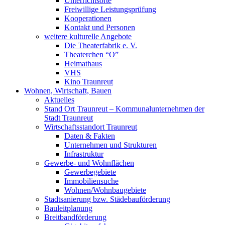
Unterrichtsorte
Freiwillige Leistungsprüfung
Kooperationen
Kontakt und Personen
weitere kulturelle Angebote
Die Theaterfabrik e. V.
Theaterchen “O”
Heimathaus
VHS
Kino Traunreut
Wohnen, Wirtschaft, Bauen
Aktuelles
Stand Ort Traunreut – Kommunalunternehmen der
Stadt Traunreut
Wirtschaftsstandort Traunreut
Daten & Fakten
Unternehmen und Strukturen
Infrastruktur
Gewerbe- und Wohnflächen
Gewerbegebiete
Immobiliensuche
Wohnen/Wohnbaugebiete
Stadtsanierung bzw. Städebauförderung
Bauleitplanung
Breitbandförderung