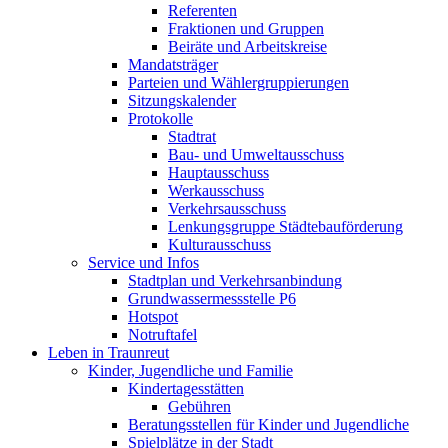
Referenten
Fraktionen und Gruppen
Beiräte und Arbeitskreise
Mandatsträger
Parteien und Wählergruppierungen
Sitzungskalender
Protokolle
Stadtrat
Bau- und Umweltausschuss
Hauptausschuss
Werkausschuss
Verkehrsausschuss
Lenkungsgruppe Städtebauförderung
Kulturausschuss
Service und Infos
Stadtplan und Verkehrsanbindung
Grundwassermessstelle P6
Hotspot
Notruftafel
Leben in Traunreut
Kinder, Jugendliche und Familie
Kindertagesstätten
Gebühren
Beratungsstellen für Kinder und Jugendliche
Spielplätze in der Stadt