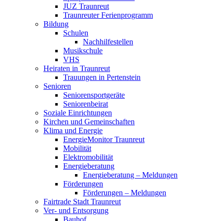
JUZ Traunreut
Traunreuter Ferienprogramm
Bildung
Schulen
Nachhilfestellen
Musikschule
VHS
Heiraten in Traunreut
Trauungen in Pertenstein
Senioren
Seniorensportgeräte
Seniorenbeirat
Soziale Einrichtungen
Kirchen und Gemeinschaften
Klima und Energie
EnergieMonitor Traunreut
Mobilität
Elektromobilität
Energieberatung
Energieberatung – Meldungen
Förderungen
Förderungen – Meldungen
Fairtrade Stadt Traunreut
Ver- und Entsorgung
Bauhof