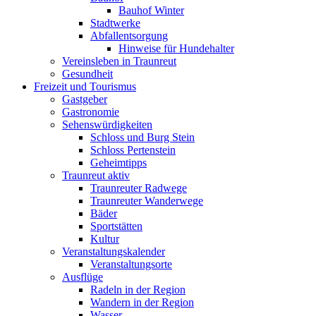
Bauhof Winter
Stadtwerke
Abfallentsorgung
Hinweise für Hundehalter
Vereinsleben in Traunreut
Gesundheit
Freizeit und Tourismus
Gastgeber
Gastronomie
Sehenswürdigkeiten
Schloss und Burg Stein
Schloss Pertenstein
Geheimtipps
Traunreut aktiv
Traunreuter Radwege
Traunreuter Wanderwege
Bäder
Sportstätten
Kultur
Veranstaltungskalender
Veranstaltungsorte
Ausflüge
Radeln in der Region
Wandern in der Region
Wasser