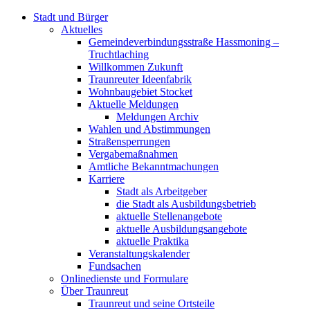
Stadt und Bürger
Aktuelles
Gemeindeverbindungsstraße Hassmoning –
Truchtlaching
Willkommen Zukunft
Traunreuter Ideenfabrik
Wohnbaugebiet Stocket
Aktuelle Meldungen
Meldungen Archiv
Wahlen und Abstimmungen
Straßensperrungen
Vergabemaßnahmen
Amtliche Bekanntmachungen
Karriere
Stadt als Arbeitgeber
die Stadt als Ausbildungsbetrieb
aktuelle Stellenangebote
aktuelle Ausbildungsangebote
aktuelle Praktika
Veranstaltungskalender
Fundsachen
Onlinedienste und Formulare
Über Traunreut
Traunreut und seine Ortsteile