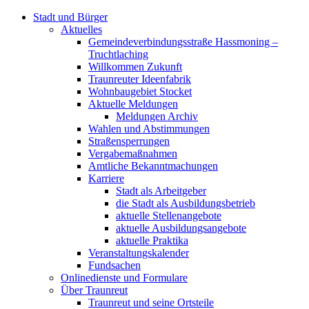
Stadt und Bürger
Aktuelles
Gemeindeverbindungsstraße Hassmoning –
Truchtlaching
Willkommen Zukunft
Traunreuter Ideenfabrik
Wohnbaugebiet Stocket
Aktuelle Meldungen
Meldungen Archiv
Wahlen und Abstimmungen
Straßensperrungen
Vergabemaßnahmen
Amtliche Bekanntmachungen
Karriere
Stadt als Arbeitgeber
die Stadt als Ausbildungsbetrieb
aktuelle Stellenangebote
aktuelle Ausbildungsangebote
aktuelle Praktika
Veranstaltungskalender
Fundsachen
Onlinedienste und Formulare
Über Traunreut
Traunreut und seine Ortsteile