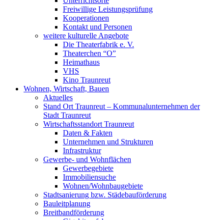
Unterrichtsorte
Freiwillige Leistungsprüfung
Kooperationen
Kontakt und Personen
weitere kulturelle Angebote
Die Theaterfabrik e. V.
Theaterchen “O”
Heimathaus
VHS
Kino Traunreut
Wohnen, Wirtschaft, Bauen
Aktuelles
Stand Ort Traunreut – Kommunalunternehmen der
Stadt Traunreut
Wirtschaftsstandort Traunreut
Daten & Fakten
Unternehmen und Strukturen
Infrastruktur
Gewerbe- und Wohnflächen
Gewerbegebiete
Immobiliensuche
Wohnen/Wohnbaugebiete
Stadtsanierung bzw. Städebauförderung
Bauleitplanung
Breitbandförderung