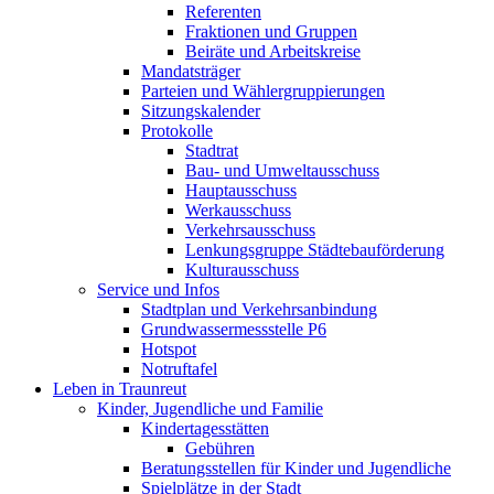
Referenten
Fraktionen und Gruppen
Beiräte und Arbeitskreise
Mandatsträger
Parteien und Wählergruppierungen
Sitzungskalender
Protokolle
Stadtrat
Bau- und Umweltausschuss
Hauptausschuss
Werkausschuss
Verkehrsausschuss
Lenkungsgruppe Städtebauförderung
Kulturausschuss
Service und Infos
Stadtplan und Verkehrsanbindung
Grundwassermessstelle P6
Hotspot
Notruftafel
Leben in Traunreut
Kinder, Jugendliche und Familie
Kindertagesstätten
Gebühren
Beratungsstellen für Kinder und Jugendliche
Spielplätze in der Stadt