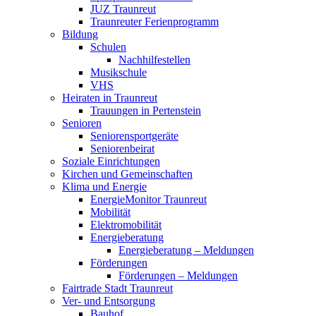
JUZ Traunreut
Traunreuter Ferienprogramm
Bildung
Schulen
Nachhilfestellen
Musikschule
VHS
Heiraten in Traunreut
Trauungen in Pertenstein
Senioren
Seniorensportgeräte
Seniorenbeirat
Soziale Einrichtungen
Kirchen und Gemeinschaften
Klima und Energie
EnergieMonitor Traunreut
Mobilität
Elektromobilität
Energieberatung
Energieberatung – Meldungen
Förderungen
Förderungen – Meldungen
Fairtrade Stadt Traunreut
Ver- und Entsorgung
Bauhof