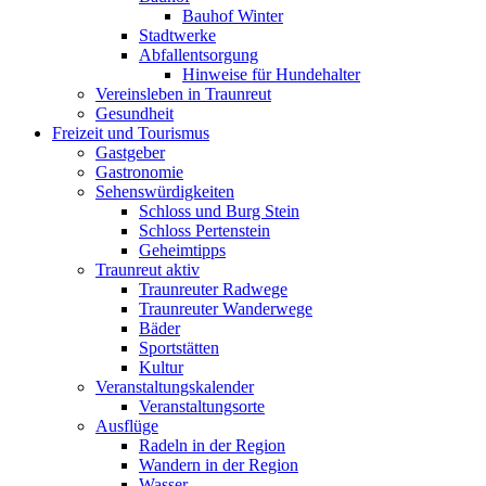
Bauhof Winter
Stadtwerke
Abfallentsorgung
Hinweise für Hundehalter
Vereinsleben in Traunreut
Gesundheit
Freizeit und Tourismus
Gastgeber
Gastronomie
Sehenswürdigkeiten
Schloss und Burg Stein
Schloss Pertenstein
Geheimtipps
Traunreut aktiv
Traunreuter Radwege
Traunreuter Wanderwege
Bäder
Sportstätten
Kultur
Veranstaltungskalender
Veranstaltungsorte
Ausflüge
Radeln in der Region
Wandern in der Region
Wasser