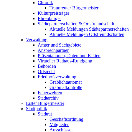
Chronik
Traunreuter Bürgermeister
Kulturpreisträger
Ehrenbürger
Städtepartnerschaften & Ortsfreundschaft
Aktuelle Meldungen Städtepartnerschaften
Aktuelle Meldungen Ortsfreundschaften
Verwaltung
Ämter und Sachgebiete
Ansprechpartner
Präsentationen, Daten und Fakten
Virtueller Rathaus-Rundgang
Behörden
Ortsrecht
Friedhofsverwaltung
Grablichtautomat
Grabmalkontrolle
Feuerwehren
Stadtarchiv
Erster Bürgermeister
Stadtpolitik
Stadtrat
Geschäftsordnung
Mitglieder
Ausschüsse