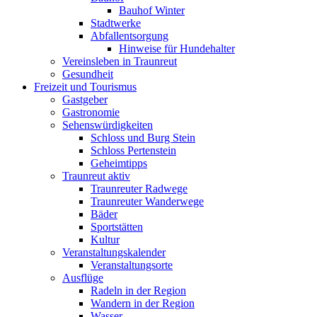
Bauhof Winter
Stadtwerke
Abfallentsorgung
Hinweise für Hundehalter
Vereinsleben in Traunreut
Gesundheit
Freizeit und Tourismus
Gastgeber
Gastronomie
Sehenswürdigkeiten
Schloss und Burg Stein
Schloss Pertenstein
Geheimtipps
Traunreut aktiv
Traunreuter Radwege
Traunreuter Wanderwege
Bäder
Sportstätten
Kultur
Veranstaltungskalender
Veranstaltungsorte
Ausflüge
Radeln in der Region
Wandern in der Region
Wasser