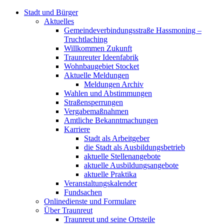
Stadt und Bürger
Aktuelles
Gemeindeverbindungsstraße Hassmoning –
Truchtlaching
Willkommen Zukunft
Traunreuter Ideenfabrik
Wohnbaugebiet Stocket
Aktuelle Meldungen
Meldungen Archiv
Wahlen und Abstimmungen
Straßensperrungen
Vergabemaßnahmen
Amtliche Bekanntmachungen
Karriere
Stadt als Arbeitgeber
die Stadt als Ausbildungsbetrieb
aktuelle Stellenangebote
aktuelle Ausbildungsangebote
aktuelle Praktika
Veranstaltungskalender
Fundsachen
Onlinedienste und Formulare
Über Traunreut
Traunreut und seine Ortsteile