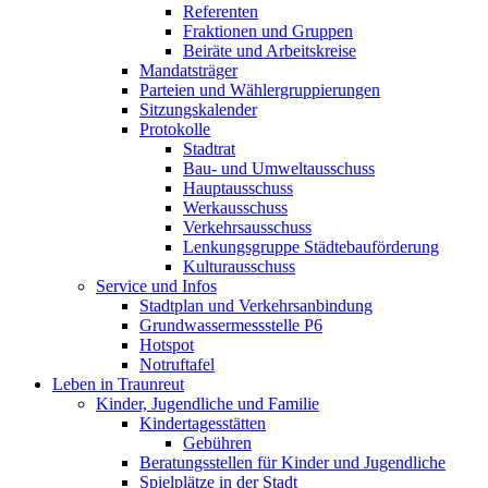
Referenten
Fraktionen und Gruppen
Beiräte und Arbeitskreise
Mandatsträger
Parteien und Wählergruppierungen
Sitzungskalender
Protokolle
Stadtrat
Bau- und Umweltausschuss
Hauptausschuss
Werkausschuss
Verkehrsausschuss
Lenkungsgruppe Städtebauförderung
Kulturausschuss
Service und Infos
Stadtplan und Verkehrsanbindung
Grundwassermessstelle P6
Hotspot
Notruftafel
Leben in Traunreut
Kinder, Jugendliche und Familie
Kindertagesstätten
Gebühren
Beratungsstellen für Kinder und Jugendliche
Spielplätze in der Stadt