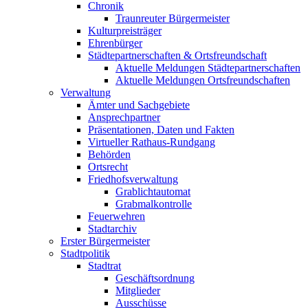
Chronik
Traunreuter Bürgermeister
Kulturpreisträger
Ehrenbürger
Städtepartnerschaften & Ortsfreundschaft
Aktuelle Meldungen Städtepartnerschaften
Aktuelle Meldungen Ortsfreundschaften
Verwaltung
Ämter und Sachgebiete
Ansprechpartner
Präsentationen, Daten und Fakten
Virtueller Rathaus-Rundgang
Behörden
Ortsrecht
Friedhofsverwaltung
Grablichtautomat
Grabmalkontrolle
Feuerwehren
Stadtarchiv
Erster Bürgermeister
Stadtpolitik
Stadtrat
Geschäftsordnung
Mitglieder
Ausschüsse