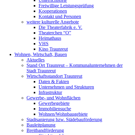
Unterrichtsorte
Freiwillige Leistungsprüfung
Kooperationen
Kontakt und Personen
weitere kulturelle Angebote
Die Theaterfabrik e. V.
Theaterchen “O”
Heimathaus
VHS
Kino Traunreut
Wohnen, Wirtschaft, Bauen
Aktuelles
Stand Ort Traunreut – Kommunalunternehmen der
Stadt Traunreut
Wirtschaftsstandort Traunreut
Daten & Fakten
Unternehmen und Strukturen
Infrastruktur
Gewerbe- und Wohnflächen
Gewerbegebiete
Immobiliensuche
Wohnen/Wohnbaugebiete
Stadtsanierung bzw. Städebauförderung
Bauleitplanung
Breitbandförderung