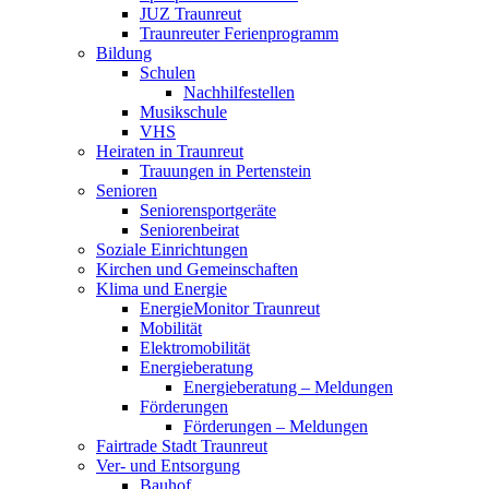
JUZ Traunreut
Traunreuter Ferienprogramm
Bildung
Schulen
Nachhilfestellen
Musikschule
VHS
Heiraten in Traunreut
Trauungen in Pertenstein
Senioren
Seniorensportgeräte
Seniorenbeirat
Soziale Einrichtungen
Kirchen und Gemeinschaften
Klima und Energie
EnergieMonitor Traunreut
Mobilität
Elektromobilität
Energieberatung
Energieberatung – Meldungen
Förderungen
Förderungen – Meldungen
Fairtrade Stadt Traunreut
Ver- und Entsorgung
Bauhof