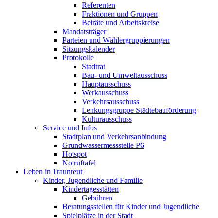
Referenten
Fraktionen und Gruppen
Beiräte und Arbeitskreise
Mandatsträger
Parteien und Wählergruppierungen
Sitzungskalender
Protokolle
Stadtrat
Bau- und Umweltausschuss
Hauptausschuss
Werkausschuss
Verkehrsausschuss
Lenkungsgruppe Städtebauförderung
Kulturausschuss
Service und Infos
Stadtplan und Verkehrsanbindung
Grundwassermessstelle P6
Hotspot
Notruftafel
Leben in Traunreut
Kinder, Jugendliche und Familie
Kindertagesstätten
Gebühren
Beratungsstellen für Kinder und Jugendliche
Spielplätze in der Stadt