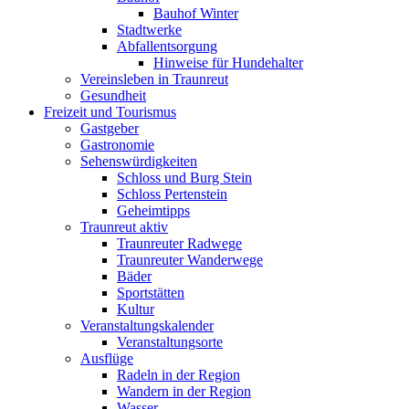
Bauhof Winter
Stadtwerke
Abfallentsorgung
Hinweise für Hundehalter
Vereinsleben in Traunreut
Gesundheit
Freizeit und Tourismus
Gastgeber
Gastronomie
Sehenswürdigkeiten
Schloss und Burg Stein
Schloss Pertenstein
Geheimtipps
Traunreut aktiv
Traunreuter Radwege
Traunreuter Wanderwege
Bäder
Sportstätten
Kultur
Veranstaltungskalender
Veranstaltungsorte
Ausflüge
Radeln in der Region
Wandern in der Region
Wasser