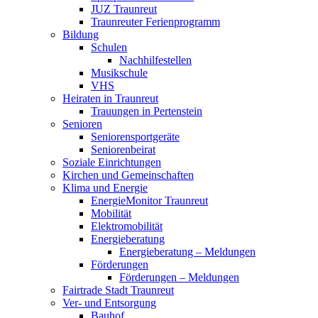
JUZ Traunreut
Traunreuter Ferienprogramm
Bildung
Schulen
Nachhilfestellen
Musikschule
VHS
Heiraten in Traunreut
Trauungen in Pertenstein
Senioren
Seniorensportgeräte
Seniorenbeirat
Soziale Einrichtungen
Kirchen und Gemeinschaften
Klima und Energie
EnergieMonitor Traunreut
Mobilität
Elektromobilität
Energieberatung
Energieberatung – Meldungen
Förderungen
Förderungen – Meldungen
Fairtrade Stadt Traunreut
Ver- und Entsorgung
Bauhof