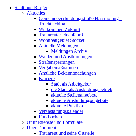
Stadt und Bürger
Aktuelles
Gemeindeverbindungsstraße Hassmoning –
Truchtlaching
Willkommen Zukunft
Traunreuter Ideenfabrik
Wohnbaugebiet Stocket
Aktuelle Meldungen
Meldungen Archiv
Wahlen und Abstimmungen
Straßensperrungen
Vergabemaßnahmen
Amtliche Bekanntmachungen
Karriere
Stadt als Arbeitgeber
die Stadt als Ausbildungsbetrieb
aktuelle Stellenangebote
aktuelle Ausbildungsangebote
aktuelle Praktika
Veranstaltungskalender
Fundsachen
Onlinedienste und Formulare
Über Traunreut
Traunreut und seine Ortsteile