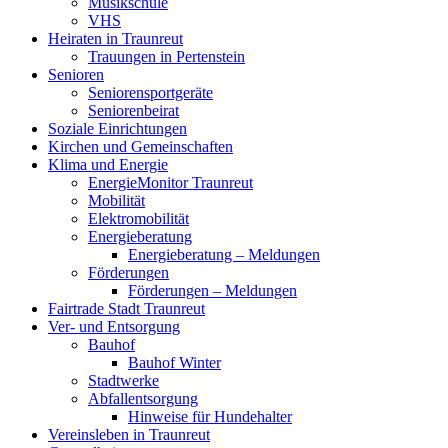
Musikschule
VHS
Heiraten in Traunreut
Trauungen in Pertenstein
Senioren
Seniorensportgeräte
Seniorenbeirat
Soziale Einrichtungen
Kirchen und Gemeinschaften
Klima und Energie
EnergieMonitor Traunreut
Mobilität
Elektromobilität
Energieberatung
Energieberatung – Meldungen
Förderungen
Förderungen – Meldungen
Fairtrade Stadt Traunreut
Ver- und Entsorgung
Bauhof
Bauhof Winter
Stadtwerke
Abfallentsorgung
Hinweise für Hundehalter
Vereinsleben in Traunreut