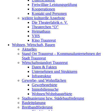
Unterrichtsorte
Freiwillige Leistungsprüfung
Kooperationen
Kontakt und Personen
weitere kulturelle Angebote
Die Theaterfabrik e. V.
Theaterchen “O”
Heimathaus
VHS
Kino Traunreut
Wohnen, Wirtschaft, Bauen
Aktuelles
Stand Ort Traunreut – Kommunalunternehmen der
Stadt Traunreut
Wirtschaftsstandort Traunreut
Daten & Fakten
Unternehmen und Strukturen
Infrastruktur
Gewerbe- und Wohnflächen
Gewerbegebiete
Immobiliensuche
Wohnen/Wohnbaugebiete
Stadtsanierung bzw. Städebauförderung
Bauleitplanung
Breitbandförderung