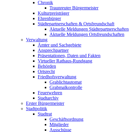
Chronik
Traunreuter Bürgermeister
Kulturpreisträger
Ehrenbürger
Städtepartnerschaften & Ortsfreundschaft
Aktuelle Meldungen Städtepartnerschaften
Aktuelle Meldungen Ortsfreundschaften
Verwaltung
Ämter und Sachgebiete
Ansprechpartner
Präsentationen, Daten und Fakten
Virtueller Rathaus-Rundgang
Behörden
Ortsrecht
Friedhofsverwaltung
Grablichtautomat
Grabmalkontrolle
Feuerwehren
Stadtarchiv
Erster Bürgermeister
Stadtpolitik
Stadtrat
Geschäftsordnung
Mitglieder
Ausschüsse