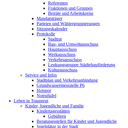
Referenten
Fraktionen und Gruppen
Beiräte und Arbeitskreise
Mandatsträger
Parteien und Wählergruppierungen
Sitzungskalender
Protokolle
Stadtrat
Bau- und Umweltausschuss
Hauptausschuss
Werkausschuss
Verkehrsausschuss
Lenkungsgruppe Städtebauförderung
Kulturausschuss
Service und Infos
Stadtplan und Verkehrsanbindung
Grundwassermessstelle P6
Hotspot
Notruftafel
Leben in Traunreut
Kinder, Jugendliche und Familie
Kindertagesstätten
Gebühren
Beratungsstellen für Kinder und Jugendliche
Spielplätze in der Stadt