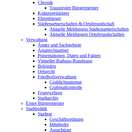
Chronik
Traunreuter Bürgermeister
Kulturpreisträger
Ehrenbürger
Städtepartnerschaften & Ortsfreundschaft
Aktuelle Meldungen Städtepartnerschaften
Aktuelle Meldungen Ortsfreundschaften
Verwaltung
Ämter und Sachgebiete
Ansprechpartner
Präsentationen, Daten und Fakten
Virtueller Rathaus-Rundgang
Behörden
Ortsrecht
Friedhofsverwaltung
Grablichtautomat
Grabmalkontrolle
Feuerwehren
Stadtarchiv
Erster Bürgermeister
Stadtpolitik
Stadtrat
Geschäftsordnung
Mitglieder
Ausschüsse