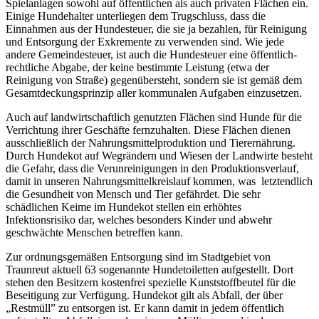
Spielanlagen sowohl auf öffentlichen als auch privaten Flächen ein.
Einige Hundehalter unterliegen dem Trugschluss, dass die
Einnahmen aus der Hundesteuer, die sie ja bezahlen, für Reinigung
und Entsorgung der Exkremente zu verwenden sind. Wie jede
andere Gemeindesteuer, ist auch die Hundesteuer eine öffentlich-
rechtliche Abgabe, der keine bestimmte Leistung (etwa der
Reinigung von Straße) gegenübersteht, sondern sie ist gemäß dem
Gesamtdeckungsprinzip aller kommunalen Aufgaben einzusetzen.
Auch auf landwirtschaftlich genutzten Flächen sind Hunde für die
Verrichtung ihrer Geschäfte fernzuhalten. Diese Flächen dienen
ausschließlich der Nahrungsmittelproduktion und Tierernährung.
Durch Hundekot auf Wegrändern und Wiesen der Landwirte besteht
die Gefahr, dass die Verunreinigungen in den Produktionsverlauf,
damit in unseren Nahrungsmittelkreislauf kommen, was letztendlich
die Gesundheit von Mensch und Tier gefährdet. Die sehr
schädlichen Keime im Hundekot stellen ein erhöhtes
Infektionsrisiko dar, welches besonders Kinder und abwehr
geschwächte Menschen betreffen kann.
Zur ordnungsgemäßen Entsorgung sind im Stadtgebiet von
Traunreut aktuell 63 sogenannte Hundetoiletten aufgestellt. Dort
stehen den Besitzern kostenfrei spezielle Kunststoffbeutel für die
Beseitigung zur Verfügung. Hundekot gilt als Abfall, der über
„Restmüll” zu entsorgen ist. Er kann damit in jedem öffentlich