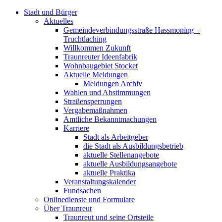
Stadt und Bürger
Aktuelles
Gemeindeverbindungsstraße Hassmoning –
Truchtlaching
Willkommen Zukunft
Traunreuter Ideenfabrik
Wohnbaugebiet Stocket
Aktuelle Meldungen
Meldungen Archiv
Wahlen und Abstimmungen
Straßensperrungen
Vergabemaßnahmen
Amtliche Bekanntmachungen
Karriere
Stadt als Arbeitgeber
die Stadt als Ausbildungsbetrieb
aktuelle Stellenangebote
aktuelle Ausbildungsangebote
aktuelle Praktika
Veranstaltungskalender
Fundsachen
Onlinedienste und Formulare
Über Traunreut
Traunreut und seine Ortsteile