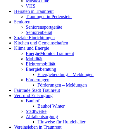
Musikschule
VHS
Heiraten in Traunreut
Trauungen in Pertenstein
Senioren
Seniorensportgeräte
Seniorenbeirat
Soziale Einrichtungen
Kirchen und Gemeinschaften
Klima und Energie
EnergieMonitor Traunreut
Mobilität
Elektromobilität
Energieberatung
Energieberatung – Meldungen
Förderungen
Förderungen – Meldungen
Fairtrade Stadt Traunreut
Ver- und Entsorgung
Bauhof
Bauhof Winter
Stadtwerke
Abfallentsorgung
Hinweise für Hundehalter
Vereinsleben in Traunreut