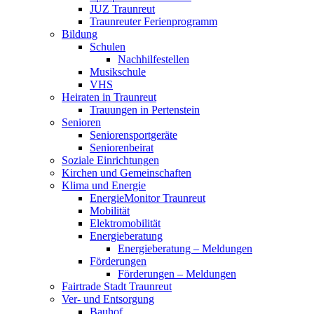
JUZ Traunreut
Traunreuter Ferienprogramm
Bildung
Schulen
Nachhilfestellen
Musikschule
VHS
Heiraten in Traunreut
Trauungen in Pertenstein
Senioren
Seniorensportgeräte
Seniorenbeirat
Soziale Einrichtungen
Kirchen und Gemeinschaften
Klima und Energie
EnergieMonitor Traunreut
Mobilität
Elektromobilität
Energieberatung
Energieberatung – Meldungen
Förderungen
Förderungen – Meldungen
Fairtrade Stadt Traunreut
Ver- und Entsorgung
Bauhof