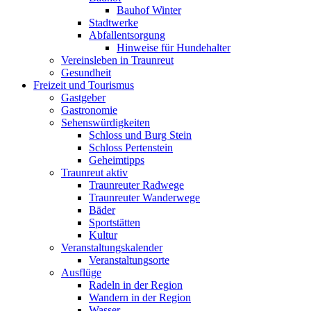
Bauhof Winter
Stadtwerke
Abfallentsorgung
Hinweise für Hundehalter
Vereinsleben in Traunreut
Gesundheit
Freizeit und Tourismus
Gastgeber
Gastronomie
Sehenswürdigkeiten
Schloss und Burg Stein
Schloss Pertenstein
Geheimtipps
Traunreut aktiv
Traunreuter Radwege
Traunreuter Wanderwege
Bäder
Sportstätten
Kultur
Veranstaltungskalender
Veranstaltungsorte
Ausflüge
Radeln in der Region
Wandern in der Region
Wasser