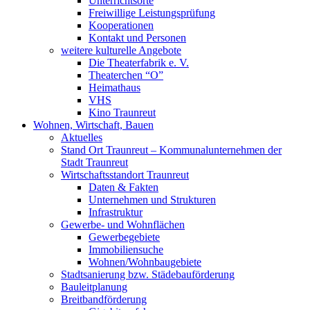
Unterrichtsorte
Freiwillige Leistungsprüfung
Kooperationen
Kontakt und Personen
weitere kulturelle Angebote
Die Theaterfabrik e. V.
Theaterchen “O”
Heimathaus
VHS
Kino Traunreut
Wohnen, Wirtschaft, Bauen
Aktuelles
Stand Ort Traunreut – Kommunalunternehmen der
Stadt Traunreut
Wirtschaftsstandort Traunreut
Daten & Fakten
Unternehmen und Strukturen
Infrastruktur
Gewerbe- und Wohnflächen
Gewerbegebiete
Immobiliensuche
Wohnen/Wohnbaugebiete
Stadtsanierung bzw. Städebauförderung
Bauleitplanung
Breitbandförderung