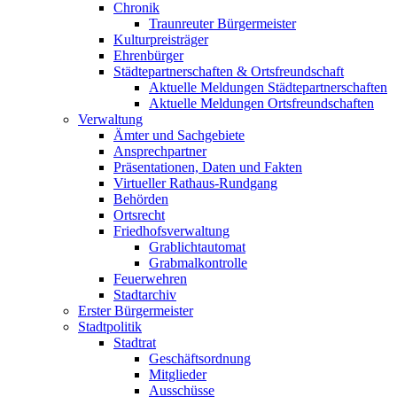
Chronik
Traunreuter Bürgermeister
Kulturpreisträger
Ehrenbürger
Städtepartnerschaften & Ortsfreundschaft
Aktuelle Meldungen Städtepartnerschaften
Aktuelle Meldungen Ortsfreundschaften
Verwaltung
Ämter und Sachgebiete
Ansprechpartner
Präsentationen, Daten und Fakten
Virtueller Rathaus-Rundgang
Behörden
Ortsrecht
Friedhofsverwaltung
Grablichtautomat
Grabmalkontrolle
Feuerwehren
Stadtarchiv
Erster Bürgermeister
Stadtpolitik
Stadtrat
Geschäftsordnung
Mitglieder
Ausschüsse