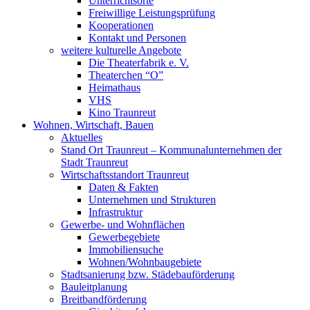
Unterrichtsorte
Freiwillige Leistungsprüfung
Kooperationen
Kontakt und Personen
weitere kulturelle Angebote
Die Theaterfabrik e. V.
Theaterchen “O”
Heimathaus
VHS
Kino Traunreut
Wohnen, Wirtschaft, Bauen
Aktuelles
Stand Ort Traunreut – Kommunalunternehmen der
Stadt Traunreut
Wirtschaftsstandort Traunreut
Daten & Fakten
Unternehmen und Strukturen
Infrastruktur
Gewerbe- und Wohnflächen
Gewerbegebiete
Immobiliensuche
Wohnen/Wohnbaugebiete
Stadtsanierung bzw. Städebauförderung
Bauleitplanung
Breitbandförderung