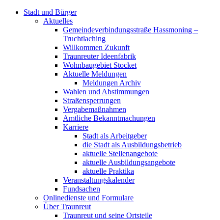
Stadt und Bürger
Aktuelles
Gemeindeverbindungsstraße Hassmoning –
Truchtlaching
Willkommen Zukunft
Traunreuter Ideenfabrik
Wohnbaugebiet Stocket
Aktuelle Meldungen
Meldungen Archiv
Wahlen und Abstimmungen
Straßensperrungen
Vergabemaßnahmen
Amtliche Bekanntmachungen
Karriere
Stadt als Arbeitgeber
die Stadt als Ausbildungsbetrieb
aktuelle Stellenangebote
aktuelle Ausbildungsangebote
aktuelle Praktika
Veranstaltungskalender
Fundsachen
Onlinedienste und Formulare
Über Traunreut
Traunreut und seine Ortsteile