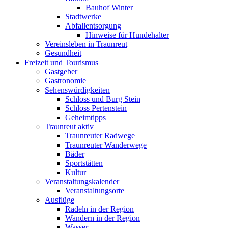
Bauhof Winter
Stadtwerke
Abfallentsorgung
Hinweise für Hundehalter
Vereinsleben in Traunreut
Gesundheit
Freizeit und Tourismus
Gastgeber
Gastronomie
Sehenswürdigkeiten
Schloss und Burg Stein
Schloss Pertenstein
Geheimtipps
Traunreut aktiv
Traunreuter Radwege
Traunreuter Wanderwege
Bäder
Sportstätten
Kultur
Veranstaltungskalender
Veranstaltungsorte
Ausflüge
Radeln in der Region
Wandern in der Region
Wasser