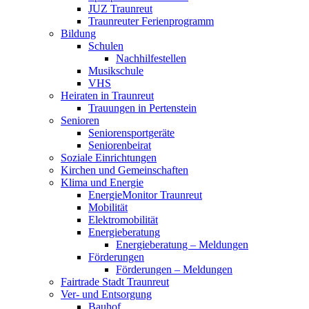
JUZ Traunreut
Traunreuter Ferienprogramm
Bildung
Schulen
Nachhilfestellen
Musikschule
VHS
Heiraten in Traunreut
Trauungen in Pertenstein
Senioren
Seniorensportgeräte
Seniorenbeirat
Soziale Einrichtungen
Kirchen und Gemeinschaften
Klima und Energie
EnergieMonitor Traunreut
Mobilität
Elektromobilität
Energieberatung
Energieberatung – Meldungen
Förderungen
Förderungen – Meldungen
Fairtrade Stadt Traunreut
Ver- und Entsorgung
Bauhof