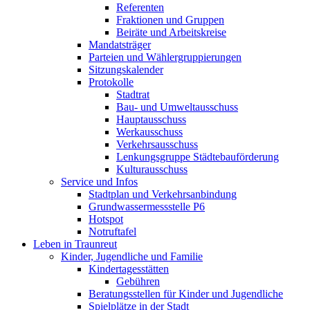
Referenten
Fraktionen und Gruppen
Beiräte und Arbeitskreise
Mandatsträger
Parteien und Wählergruppierungen
Sitzungskalender
Protokolle
Stadtrat
Bau- und Umweltausschuss
Hauptausschuss
Werkausschuss
Verkehrsausschuss
Lenkungsgruppe Städtebauförderung
Kulturausschuss
Service und Infos
Stadtplan und Verkehrsanbindung
Grundwassermessstelle P6
Hotspot
Notruftafel
Leben in Traunreut
Kinder, Jugendliche und Familie
Kindertagesstätten
Gebühren
Beratungsstellen für Kinder und Jugendliche
Spielplätze in der Stadt