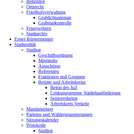
Behörden
Ortsrecht
Friedhofsverwaltung
Grablichtautomat
Grabmalkontrolle
Feuerwehren
Stadtarchiv
Erster Bürgermeister
Stadtpolitik
Stadtrat
Geschäftsordnung
Mitglieder
Ausschüsse
Referenten
Fraktionen und Gruppen
Beiräte und Arbeitskreise
Beirat des JuZ
Lenkungsgruppe Städtebauförderung
Seniorenbeirat
Arbeitskreis Verkehr
Mandatsträger
Parteien und Wählergruppierungen
Sitzungskalender
Protokolle
Stadtrat