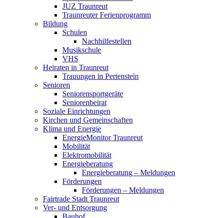
JUZ Traunreut
Traunreuter Ferienprogramm
Bildung
Schulen
Nachhilfestellen
Musikschule
VHS
Heiraten in Traunreut
Trauungen in Pertenstein
Senioren
Seniorensportgeräte
Seniorenbeirat
Soziale Einrichtungen
Kirchen und Gemeinschaften
Klima und Energie
EnergieMonitor Traunreut
Mobilität
Elektromobilität
Energieberatung
Energieberatung – Meldungen
Förderungen
Förderungen – Meldungen
Fairtrade Stadt Traunreut
Ver- und Entsorgung
Bauhof