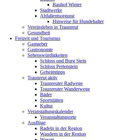
Bauhof Winter
Stadtwerke
Abfallentsorgung
Hinweise für Hundehalter
Vereinsleben in Traunreut
Gesundheit
Freizeit und Tourismus
Gastgeber
Gastronomie
Sehenswürdigkeiten
Schloss und Burg Stein
Schloss Pertenstein
Geheimtipps
Traunreut aktiv
Traunreuter Radwege
Traunreuter Wanderwege
Bäder
Sportstätten
Kultur
Veranstaltungskalender
Veranstaltungsorte
Ausflüge
Radeln in der Region
Wandern in der Region
Wasser