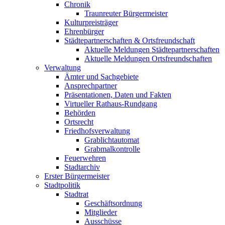
Chronik
Traunreuter Bürgermeister
Kulturpreisträger
Ehrenbürger
Städtepartnerschaften & Ortsfreundschaft
Aktuelle Meldungen Städtepartnerschaften
Aktuelle Meldungen Ortsfreundschaften
Verwaltung
Ämter und Sachgebiete
Ansprechpartner
Präsentationen, Daten und Fakten
Virtueller Rathaus-Rundgang
Behörden
Ortsrecht
Friedhofsverwaltung
Grablichtautomat
Grabmalkontrolle
Feuerwehren
Stadtarchiv
Erster Bürgermeister
Stadtpolitik
Stadtrat
Geschäftsordnung
Mitglieder
Ausschüsse