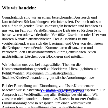
Wie wir handeln:
Grundsätzlich sind wir an einem bereichernden Austausch und
konstruktiven Rückmeldungen sehr interessiert. Dennoch müssen
wir auf die folgenden Diskussionsregeln bestehen und behalten es
uns vor, im Fall von Verstößen einzelne Beiträge zu löschen bzw.
bei schweren oder wiederholten Verstößen Userinnen oder User von
unseren Kanälen auszuschließen. Der Ausschluss ist nur
vorübergehend, wenn sich die Userinnen und User von den gegen
die Netiquette verstoßenden Kommentaren distanzieren und
versichern, den Diskussionsrahmen künftig einzuhalten. Auch
nachträgliches Löschen oder Blockieren sind möglich.
Wir behalten uns vor, bei ausgewählten Themen die
Kommentarfunktion generell zu blockieren. Hierzu gehören u.a.
Politik/Wahlen, Meldungen im Katastrophenfall,
Soziales/Kinder/Zuwanderung, juristische Anordnungen usw.
Bei der Beurteilung und Einordnung von User-Kommentaren
beachten wir selbstverständlich das Verhältnismäßigkeitsprinzip. Ein
Terminanfrage Bürgeramt
Anspruch auf Veröffentlichung aller Beiträge besteht nicht. Wir
zensieren nicht, sondern nehmen das Hausrecht unserer Online-
Diskussionsangebote in Anspruch, um einen konstruktiven
Austausch und die Beteiligung aller zu gewährleisten.