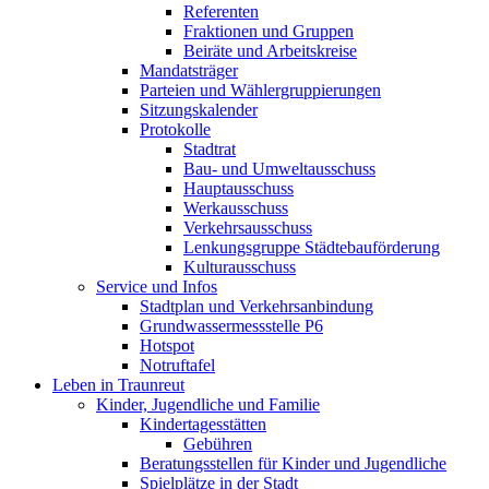
Referenten
Fraktionen und Gruppen
Beiräte und Arbeitskreise
Mandatsträger
Parteien und Wählergruppierungen
Sitzungskalender
Protokolle
Stadtrat
Bau- und Umweltausschuss
Hauptausschuss
Werkausschuss
Verkehrsausschuss
Lenkungsgruppe Städtebauförderung
Kulturausschuss
Service und Infos
Stadtplan und Verkehrsanbindung
Grundwassermessstelle P6
Hotspot
Notruftafel
Leben in Traunreut
Kinder, Jugendliche und Familie
Kindertagesstätten
Gebühren
Beratungsstellen für Kinder und Jugendliche
Spielplätze in der Stadt