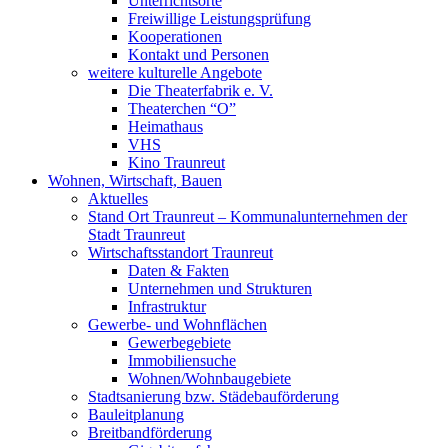
Unterrichtsorte
Freiwillige Leistungsprüfung
Kooperationen
Kontakt und Personen
weitere kulturelle Angebote
Die Theaterfabrik e. V.
Theaterchen “O”
Heimathaus
VHS
Kino Traunreut
Wohnen, Wirtschaft, Bauen
Aktuelles
Stand Ort Traunreut – Kommunalunternehmen der
Stadt Traunreut
Wirtschaftsstandort Traunreut
Daten & Fakten
Unternehmen und Strukturen
Infrastruktur
Gewerbe- und Wohnflächen
Gewerbegebiete
Immobiliensuche
Wohnen/Wohnbaugebiete
Stadtsanierung bzw. Städebauförderung
Bauleitplanung
Breitbandförderung