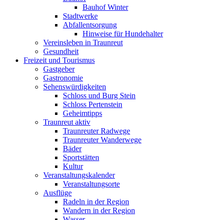
Bauhof Winter
Stadtwerke
Abfallentsorgung
Hinweise für Hundehalter
Vereinsleben in Traunreut
Gesundheit
Freizeit und Tourismus
Gastgeber
Gastronomie
Sehenswürdigkeiten
Schloss und Burg Stein
Schloss Pertenstein
Geheimtipps
Traunreut aktiv
Traunreuter Radwege
Traunreuter Wanderwege
Bäder
Sportstätten
Kultur
Veranstaltungskalender
Veranstaltungsorte
Ausflüge
Radeln in der Region
Wandern in der Region
Wasser