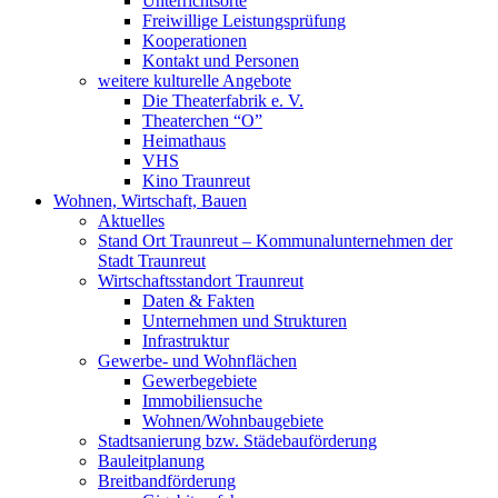
Unterrichtsorte
Freiwillige Leistungsprüfung
Kooperationen
Kontakt und Personen
weitere kulturelle Angebote
Die Theaterfabrik e. V.
Theaterchen “O”
Heimathaus
VHS
Kino Traunreut
Wohnen, Wirtschaft, Bauen
Aktuelles
Stand Ort Traunreut – Kommunalunternehmen der
Stadt Traunreut
Wirtschaftsstandort Traunreut
Daten & Fakten
Unternehmen und Strukturen
Infrastruktur
Gewerbe- und Wohnflächen
Gewerbegebiete
Immobiliensuche
Wohnen/Wohnbaugebiete
Stadtsanierung bzw. Städebauförderung
Bauleitplanung
Breitbandförderung