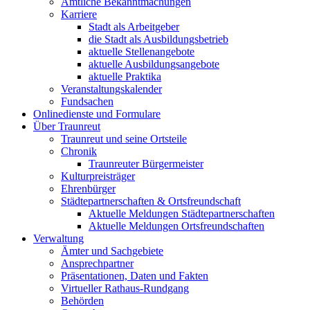
Amtliche Bekanntmachungen
Karriere
Stadt als Arbeitgeber
die Stadt als Ausbildungsbetrieb
aktuelle Stellenangebote
aktuelle Ausbildungsangebote
aktuelle Praktika
Veranstaltungskalender
Fundsachen
Onlinedienste und Formulare
Über Traunreut
Traunreut und seine Ortsteile
Chronik
Traunreuter Bürgermeister
Kulturpreisträger
Ehrenbürger
Städtepartnerschaften & Ortsfreundschaft
Aktuelle Meldungen Städtepartnerschaften
Aktuelle Meldungen Ortsfreundschaften
Verwaltung
Ämter und Sachgebiete
Ansprechpartner
Präsentationen, Daten und Fakten
Virtueller Rathaus-Rundgang
Behörden