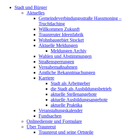
Stadt und Bürger
Aktuelles
Gemeindeverbindungsstraße Hassmoning –
Truchtlaching
Willkommen Zukunft
Traunreuter Ideenfabrik
Wohnbaugebiet Stocket
Aktuelle Meldungen
Meldungen Archiv
Wahlen und Abstimmungen
Straßensperrungen
Vergabemaßnahmen
Amtliche Bekanntmachungen
Karriere
Stadt als Arbeitgeber
die Stadt als Ausbildungsbetrieb
aktuelle Stellenangebote
aktuelle Ausbildungsangebote
aktuelle Praktika
Veranstaltungskalender
Fundsachen
Onlinedienste und Formulare
Über Traunreut
Traunreut und seine Ortsteile