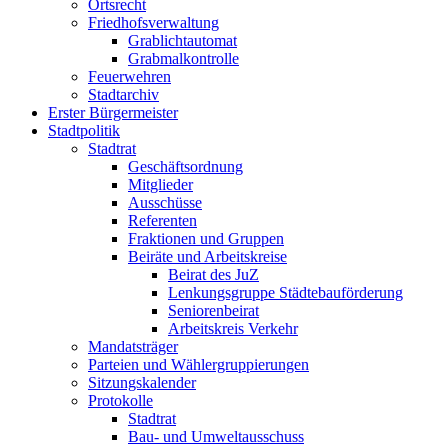
Ortsrecht
Friedhofsverwaltung
Grablichtautomat
Grabmalkontrolle
Feuerwehren
Stadtarchiv
Erster Bürgermeister
Stadtpolitik
Stadtrat
Geschäftsordnung
Mitglieder
Ausschüsse
Referenten
Fraktionen und Gruppen
Beiräte und Arbeitskreise
Beirat des JuZ
Lenkungsgruppe Städtebauförderung
Seniorenbeirat
Arbeitskreis Verkehr
Mandatsträger
Parteien und Wählergruppierungen
Sitzungskalender
Protokolle
Stadtrat
Bau- und Umweltausschuss