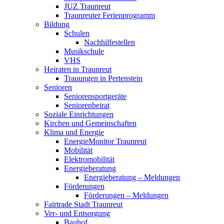
JUZ Traunreut
Traunreuter Ferienprogramm
Bildung
Schulen
Nachhilfestellen
Musikschule
VHS
Heiraten in Traunreut
Trauungen in Pertenstein
Senioren
Seniorensportgeräte
Seniorenbeirat
Soziale Einrichtungen
Kirchen und Gemeinschaften
Klima und Energie
EnergieMonitor Traunreut
Mobilität
Elektromobilität
Energieberatung
Energieberatung – Meldungen
Förderungen
Förderungen – Meldungen
Fairtrade Stadt Traunreut
Ver- und Entsorgung
Bauhof