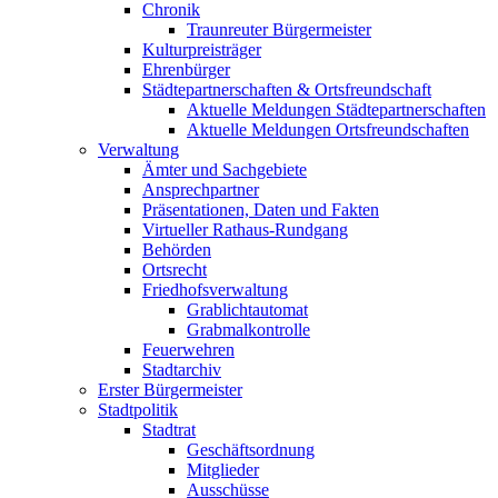
Chronik
Traunreuter Bürgermeister
Kulturpreisträger
Ehrenbürger
Städtepartnerschaften & Ortsfreundschaft
Aktuelle Meldungen Städtepartnerschaften
Aktuelle Meldungen Ortsfreundschaften
Verwaltung
Ämter und Sachgebiete
Ansprechpartner
Präsentationen, Daten und Fakten
Virtueller Rathaus-Rundgang
Behörden
Ortsrecht
Friedhofsverwaltung
Grablichtautomat
Grabmalkontrolle
Feuerwehren
Stadtarchiv
Erster Bürgermeister
Stadtpolitik
Stadtrat
Geschäftsordnung
Mitglieder
Ausschüsse