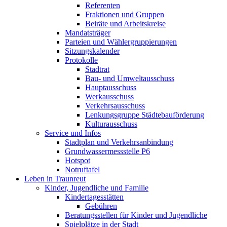
Referenten
Fraktionen und Gruppen
Beiräte und Arbeitskreise
Mandatsträger
Parteien und Wählergruppierungen
Sitzungskalender
Protokolle
Stadtrat
Bau- und Umweltausschuss
Hauptausschuss
Werkausschuss
Verkehrsausschuss
Lenkungsgruppe Städtebauförderung
Kulturausschuss
Service und Infos
Stadtplan und Verkehrsanbindung
Grundwassermessstelle P6
Hotspot
Notruftafel
Leben in Traunreut
Kinder, Jugendliche und Familie
Kindertagesstätten
Gebühren
Beratungsstellen für Kinder und Jugendliche
Spielplätze in der Stadt