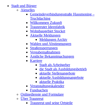
Stadt und Bürger
Aktuelles
Gemeindeverbindungsstraße Hassmoning –
Truchtlaching
Willkommen Zukunft
Traunreuter Ideenfabrik
Wohnbaugebiet Stocket
Aktuelle Meldungen
Meldungen Archiv
Wahlen und Abstimmungen
Straßensperrungen
Vergabemaßnahmen
Amtliche Bekanntmachungen
Karriere
Stadt als Arbeitgeber
die Stadt als Ausbildungsbetrieb
aktuelle Stellenangebote
aktuelle Ausbildungsangebote
aktuelle Praktika
Veranstaltungskalender
Fundsachen
Onlinedienste und Formulare
Über Traunreut
Traunreut und seine Ortsteile