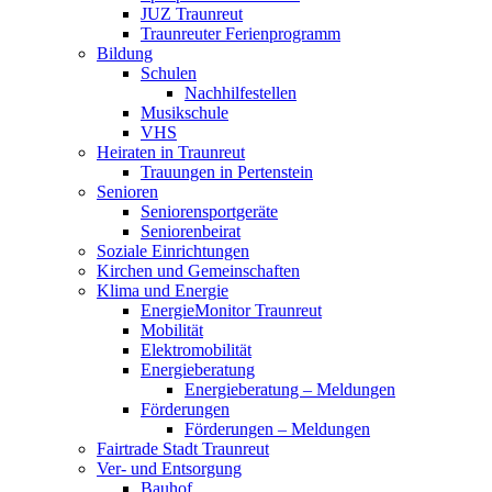
JUZ Traunreut
Traunreuter Ferienprogramm
Bildung
Schulen
Nachhilfestellen
Musikschule
VHS
Heiraten in Traunreut
Trauungen in Pertenstein
Senioren
Seniorensportgeräte
Seniorenbeirat
Soziale Einrichtungen
Kirchen und Gemeinschaften
Klima und Energie
EnergieMonitor Traunreut
Mobilität
Elektromobilität
Energieberatung
Energieberatung – Meldungen
Förderungen
Förderungen – Meldungen
Fairtrade Stadt Traunreut
Ver- und Entsorgung
Bauhof