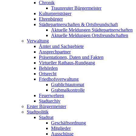
Chronik
Traunreuter Bürgermeister
Kulturpreisträger
Ehrenbürger
Städtepartnerschaften & Ortsfreundschaft
Aktuelle Meldungen Städtepartnerschaften
Aktuelle Meldungen Ortsfreundschaften
Verwaltung
Ämter und Sachgebiete
Ansprechpartner
Präsentationen, Daten und Fakten
Virtueller Rathaus-Rundgang
Behörden
Ortsrecht
Friedhofsverwaltung
Grablichtautomat
Grabmalkontrolle
Feuerwehren
Stadtarchiv
Erster Bürgermeister
Stadtpolitik
Stadtrat
Geschäftsordnung
Mitglieder
Ausschüsse