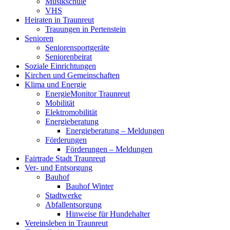
Musikschule
VHS
Heiraten in Traunreut
Trauungen in Pertenstein
Senioren
Seniorensportgeräte
Seniorenbeirat
Soziale Einrichtungen
Kirchen und Gemeinschaften
Klima und Energie
EnergieMonitor Traunreut
Mobilität
Elektromobilität
Energieberatung
Energieberatung – Meldungen
Förderungen
Förderungen – Meldungen
Fairtrade Stadt Traunreut
Ver- und Entsorgung
Bauhof
Bauhof Winter
Stadtwerke
Abfallentsorgung
Hinweise für Hundehalter
Vereinsleben in Traunreut