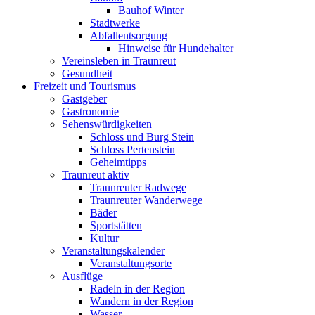
Bauhof Winter
Stadtwerke
Abfallentsorgung
Hinweise für Hundehalter
Vereinsleben in Traunreut
Gesundheit
Freizeit und Tourismus
Gastgeber
Gastronomie
Sehenswürdigkeiten
Schloss und Burg Stein
Schloss Pertenstein
Geheimtipps
Traunreut aktiv
Traunreuter Radwege
Traunreuter Wanderwege
Bäder
Sportstätten
Kultur
Veranstaltungskalender
Veranstaltungsorte
Ausflüge
Radeln in der Region
Wandern in der Region
Wasser