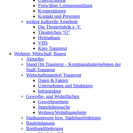
Unterrichtsorte
Freiwillige Leistungsprüfung
Kooperationen
Kontakt und Personen
weitere kulturelle Angebote
Die Theaterfabrik e. V.
Theaterchen “O”
Heimathaus
VHS
Kino Traunreut
Wohnen, Wirtschaft, Bauen
Aktuelles
Stand Ort Traunreut – Kommunalunternehmen der
Stadt Traunreut
Wirtschaftsstandort Traunreut
Daten & Fakten
Unternehmen und Strukturen
Infrastruktur
Gewerbe- und Wohnflächen
Gewerbegebiete
Immobiliensuche
Wohnen/Wohnbaugebiete
Stadtsanierung bzw. Städebauförderung
Bauleitplanung
Breitbandförderung