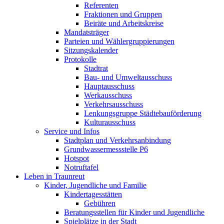
Referenten
Fraktionen und Gruppen
Beiräte und Arbeitskreise
Mandatsträger
Parteien und Wählergruppierungen
Sitzungskalender
Protokolle
Stadtrat
Bau- und Umweltausschuss
Hauptausschuss
Werkausschuss
Verkehrsausschuss
Lenkungsgruppe Städtebauförderung
Kulturausschuss
Service und Infos
Stadtplan und Verkehrsanbindung
Grundwassermessstelle P6
Hotspot
Notruftafel
Leben in Traunreut
Kinder, Jugendliche und Familie
Kindertagesstätten
Gebühren
Beratungsstellen für Kinder und Jugendliche
Spielplätze in der Stadt