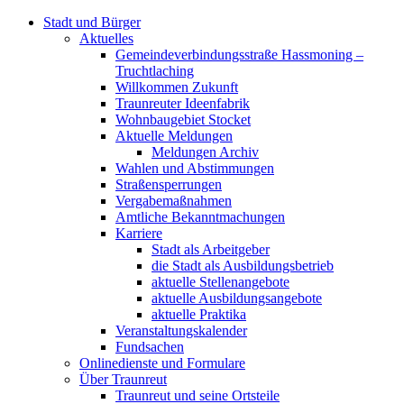
Stadt und Bürger
Aktuelles
Gemeindeverbindungsstraße Hassmoning –
Truchtlaching
Willkommen Zukunft
Traunreuter Ideenfabrik
Wohnbaugebiet Stocket
Aktuelle Meldungen
Meldungen Archiv
Wahlen und Abstimmungen
Straßensperrungen
Vergabemaßnahmen
Amtliche Bekanntmachungen
Karriere
Stadt als Arbeitgeber
die Stadt als Ausbildungsbetrieb
aktuelle Stellenangebote
aktuelle Ausbildungsangebote
aktuelle Praktika
Veranstaltungskalender
Fundsachen
Onlinedienste und Formulare
Über Traunreut
Traunreut und seine Ortsteile