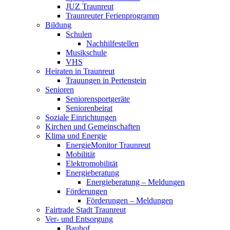
JUZ Traunreut
Traunreuter Ferienprogramm
Bildung
Schulen
Nachhilfestellen
Musikschule
VHS
Heiraten in Traunreut
Trauungen in Pertenstein
Senioren
Seniorensportgeräte
Seniorenbeirat
Soziale Einrichtungen
Kirchen und Gemeinschaften
Klima und Energie
EnergieMonitor Traunreut
Mobilität
Elektromobilität
Energieberatung
Energieberatung – Meldungen
Förderungen
Förderungen – Meldungen
Fairtrade Stadt Traunreut
Ver- und Entsorgung
Bauhof