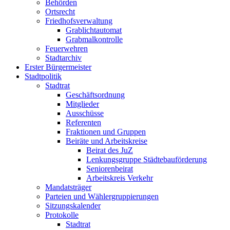
Behörden
Ortsrecht
Friedhofsverwaltung
Grablichtautomat
Grabmalkontrolle
Feuerwehren
Stadtarchiv
Erster Bürgermeister
Stadtpolitik
Stadtrat
Geschäftsordnung
Mitglieder
Ausschüsse
Referenten
Fraktionen und Gruppen
Beiräte und Arbeitskreise
Beirat des JuZ
Lenkungsgruppe Städtebauförderung
Seniorenbeirat
Arbeitskreis Verkehr
Mandatsträger
Parteien und Wählergruppierungen
Sitzungskalender
Protokolle
Stadtrat