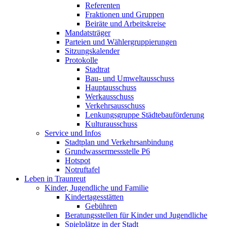
Referenten
Fraktionen und Gruppen
Beiräte und Arbeitskreise
Mandatsträger
Parteien und Wählergruppierungen
Sitzungskalender
Protokolle
Stadtrat
Bau- und Umweltausschuss
Hauptausschuss
Werkausschuss
Verkehrsausschuss
Lenkungsgruppe Städtebauförderung
Kulturausschuss
Service und Infos
Stadtplan und Verkehrsanbindung
Grundwassermessstelle P6
Hotspot
Notruftafel
Leben in Traunreut
Kinder, Jugendliche und Familie
Kindertagesstätten
Gebühren
Beratungsstellen für Kinder und Jugendliche
Spielplätze in der Stadt