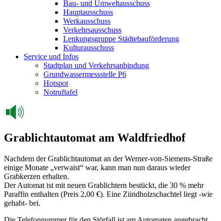
Bau- und Umweltausschuss
Hauptausschuss
Werkausschuss
Verkehrsausschuss
Lenkungsgruppe Städtebauförderung
Kulturausschuss
Service und Infos
Stadtplan und Verkehrsanbindung
Grundwassermessstelle P6
Hotspot
Notruftafel
Grablichtautomat am Waldfriedhof
Nachdem der Grablichtautomat an der Werner-von-Siemens-Straße
einige Monate „verwaist“ war, kann man nun daraus wieder
Grabkerzen erhalten.
Der Automat ist mit neuen Grablichtern bestückt, die 30 % mehr
Paraffin enthalten (Preis 2,00 €). Eine Zündholzschachtel liegt -wie
gehabt- bei.
Die Telefonnummer für den Störfall ist am Automaten angebracht.