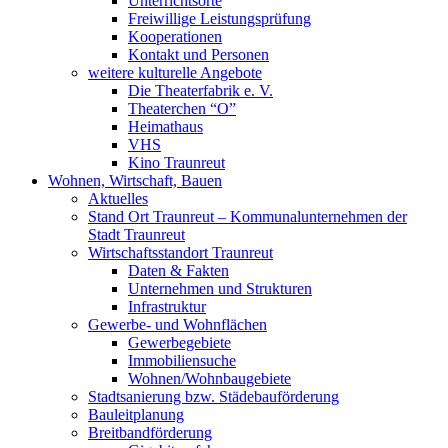
Unterrichtsorte
Freiwillige Leistungsprüfung
Kooperationen
Kontakt und Personen
weitere kulturelle Angebote
Die Theaterfabrik e. V.
Theaterchen “O”
Heimathaus
VHS
Kino Traunreut
Wohnen, Wirtschaft, Bauen
Aktuelles
Stand Ort Traunreut – Kommunalunternehmen der
Stadt Traunreut
Wirtschaftsstandort Traunreut
Daten & Fakten
Unternehmen und Strukturen
Infrastruktur
Gewerbe- und Wohnflächen
Gewerbegebiete
Immobiliensuche
Wohnen/Wohnbaugebiete
Stadtsanierung bzw. Städebauförderung
Bauleitplanung
Breitbandförderung