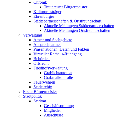
Chronik
Traunreuter Bürgermeister
Kulturpreisträger
Ehrenbürger
Städtepartnerschaften & Ortsfreundschaft
Aktuelle Meldungen Städtepartnerschaften
Aktuelle Meldungen Ortsfreundschaften
Verwaltung
Ämter und Sachgebiete
Ansprechpartner
Präsentationen, Daten und Fakten
Virtueller Rathaus-Rundgang
Behörden
Ortsrecht
Friedhofsverwaltung
Grablichtautomat
Grabmalkontrolle
Feuerwehren
Stadtarchiv
Erster Bürgermeister
Stadtpolitik
Stadtrat
Geschäftsordnung
Mitglieder
Ausschüsse