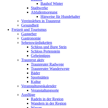
Bauhof Winter
Stadtwerke
Abfallentsorgung
Hinweise für Hundehalter
Vereinsleben in Traunreut
Gesundheit
Freizeit und Tourismus
Gastgeber
Gastronomie
Sehenswürdigkeiten
Schloss und Burg Stein
Schloss Pertenstein
Geheimtipps
Traunreut aktiv
Traunreuter Radwege
Traunreuter Wanderwege
Bäder
Sportstätten
Kultur
Veranstaltungskalender
Veranstaltungsorte
Ausflüge
Radeln in der Region
Wandern in der Region
Wasser