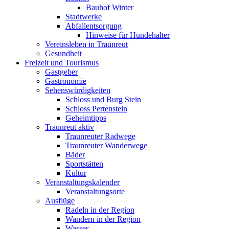
Bauhof Winter
Stadtwerke
Abfallentsorgung
Hinweise für Hundehalter
Vereinsleben in Traunreut
Gesundheit
Freizeit und Tourismus
Gastgeber
Gastronomie
Sehenswürdigkeiten
Schloss und Burg Stein
Schloss Pertenstein
Geheimtipps
Traunreut aktiv
Traunreuter Radwege
Traunreuter Wanderwege
Bäder
Sportstätten
Kultur
Veranstaltungskalender
Veranstaltungsorte
Ausflüge
Radeln in der Region
Wandern in der Region
Wasser