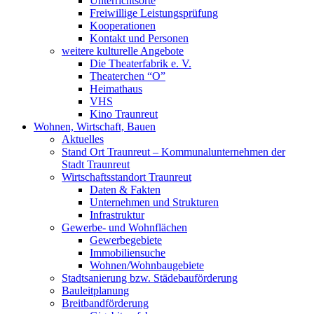
Unterrichtsorte
Freiwillige Leistungsprüfung
Kooperationen
Kontakt und Personen
weitere kulturelle Angebote
Die Theaterfabrik e. V.
Theaterchen “O”
Heimathaus
VHS
Kino Traunreut
Wohnen, Wirtschaft, Bauen
Aktuelles
Stand Ort Traunreut – Kommunalunternehmen der
Stadt Traunreut
Wirtschaftsstandort Traunreut
Daten & Fakten
Unternehmen und Strukturen
Infrastruktur
Gewerbe- und Wohnflächen
Gewerbegebiete
Immobiliensuche
Wohnen/Wohnbaugebiete
Stadtsanierung bzw. Städebauförderung
Bauleitplanung
Breitbandförderung