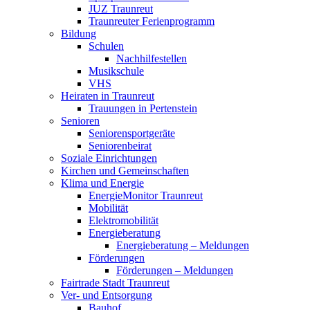
JUZ Traunreut
Traunreuter Ferienprogramm
Bildung
Schulen
Nachhilfestellen
Musikschule
VHS
Heiraten in Traunreut
Trauungen in Pertenstein
Senioren
Seniorensportgeräte
Seniorenbeirat
Soziale Einrichtungen
Kirchen und Gemeinschaften
Klima und Energie
EnergieMonitor Traunreut
Mobilität
Elektromobilität
Energieberatung
Energieberatung – Meldungen
Förderungen
Förderungen – Meldungen
Fairtrade Stadt Traunreut
Ver- und Entsorgung
Bauhof