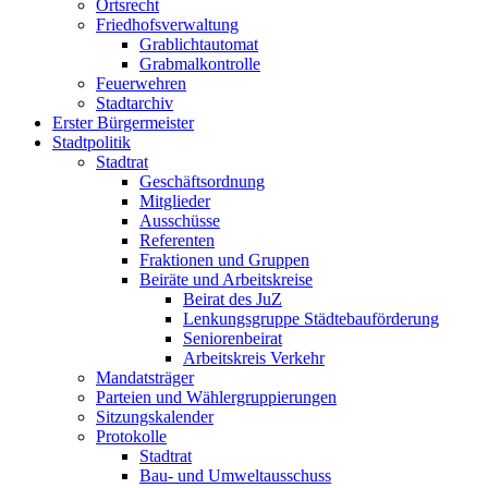
Ortsrecht
Friedhofsverwaltung
Grablichtautomat
Grabmalkontrolle
Feuerwehren
Stadtarchiv
Erster Bürgermeister
Stadtpolitik
Stadtrat
Geschäftsordnung
Mitglieder
Ausschüsse
Referenten
Fraktionen und Gruppen
Beiräte und Arbeitskreise
Beirat des JuZ
Lenkungsgruppe Städtebauförderung
Seniorenbeirat
Arbeitskreis Verkehr
Mandatsträger
Parteien und Wählergruppierungen
Sitzungskalender
Protokolle
Stadtrat
Bau- und Umweltausschuss