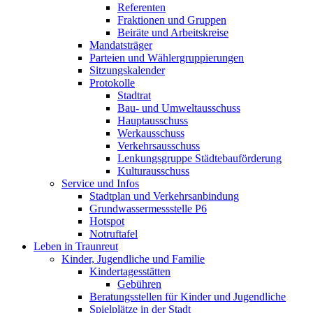
Referenten
Fraktionen und Gruppen
Beiräte und Arbeitskreise
Mandatsträger
Parteien und Wählergruppierungen
Sitzungskalender
Protokolle
Stadtrat
Bau- und Umweltausschuss
Hauptausschuss
Werkausschuss
Verkehrsausschuss
Lenkungsgruppe Städtebauförderung
Kulturausschuss
Service und Infos
Stadtplan und Verkehrsanbindung
Grundwassermessstelle P6
Hotspot
Notruftafel
Leben in Traunreut
Kinder, Jugendliche und Familie
Kindertagesstätten
Gebühren
Beratungsstellen für Kinder und Jugendliche
Spielplätze in der Stadt