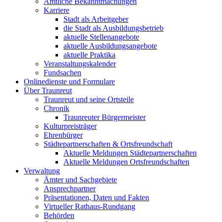
Amtliche Bekanntmachungen
Karriere
Stadt als Arbeitgeber
die Stadt als Ausbildungsbetrieb
aktuelle Stellenangebote
aktuelle Ausbildungsangebote
aktuelle Praktika
Veranstaltungskalender
Fundsachen
Onlinedienste und Formulare
Über Traunreut
Traunreut und seine Ortsteile
Chronik
Traunreuter Bürgermeister
Kulturpreisträger
Ehrenbürger
Städtepartnerschaften & Ortsfreundschaft
Aktuelle Meldungen Städtepartnerschaften
Aktuelle Meldungen Ortsfreundschaften
Verwaltung
Ämter und Sachgebiete
Ansprechpartner
Präsentationen, Daten und Fakten
Virtueller Rathaus-Rundgang
Behörden