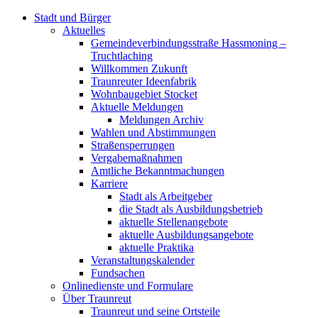
Stadt und Bürger
Aktuelles
Gemeindeverbindungsstraße Hassmoning –
Truchtlaching
Willkommen Zukunft
Traunreuter Ideenfabrik
Wohnbaugebiet Stocket
Aktuelle Meldungen
Meldungen Archiv
Wahlen und Abstimmungen
Straßensperrungen
Vergabemaßnahmen
Amtliche Bekanntmachungen
Karriere
Stadt als Arbeitgeber
die Stadt als Ausbildungsbetrieb
aktuelle Stellenangebote
aktuelle Ausbildungsangebote
aktuelle Praktika
Veranstaltungskalender
Fundsachen
Onlinedienste und Formulare
Über Traunreut
Traunreut und seine Ortsteile