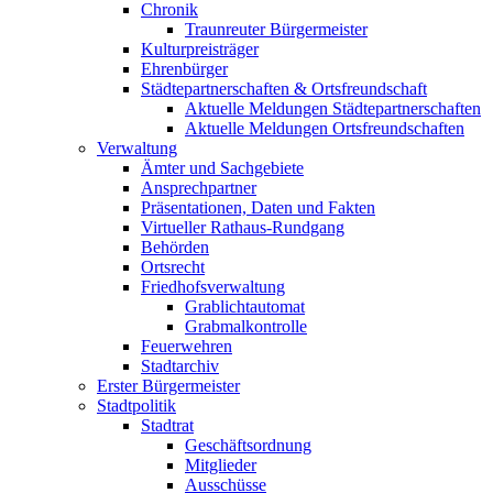
Chronik
Traunreuter Bürgermeister
Kulturpreisträger
Ehrenbürger
Städtepartnerschaften & Ortsfreundschaft
Aktuelle Meldungen Städtepartnerschaften
Aktuelle Meldungen Ortsfreundschaften
Verwaltung
Ämter und Sachgebiete
Ansprechpartner
Präsentationen, Daten und Fakten
Virtueller Rathaus-Rundgang
Behörden
Ortsrecht
Friedhofsverwaltung
Grablichtautomat
Grabmalkontrolle
Feuerwehren
Stadtarchiv
Erster Bürgermeister
Stadtpolitik
Stadtrat
Geschäftsordnung
Mitglieder
Ausschüsse