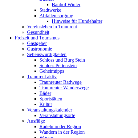
Bauhof Winter
Stadtwerke
Abfallentsorgung
Hinweise für Hundehalter
Vereinsleben in Traunreut
Gesundheit
Freizeit und Tourismus
Gastgeber
Gastronomie
Sehenswürdigkeiten
Schloss und Burg Stein
Schloss Pertenstein
Geheimtipps
Traunreut aktiv
Traunreuter Radwege
Traunreuter Wanderwege
Bäder
Sportstätten
Kultur
Veranstaltungskalender
Veranstaltungsorte
Ausflüge
Radeln in der Region
Wandern in der Region
Wasser