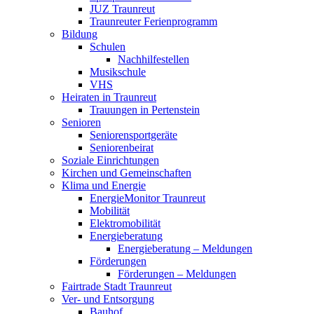
JUZ Traunreut
Traunreuter Ferienprogramm
Bildung
Schulen
Nachhilfestellen
Musikschule
VHS
Heiraten in Traunreut
Trauungen in Pertenstein
Senioren
Seniorensportgeräte
Seniorenbeirat
Soziale Einrichtungen
Kirchen und Gemeinschaften
Klima und Energie
EnergieMonitor Traunreut
Mobilität
Elektromobilität
Energieberatung
Energieberatung – Meldungen
Förderungen
Förderungen – Meldungen
Fairtrade Stadt Traunreut
Ver- und Entsorgung
Bauhof