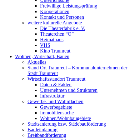
Unterrichtsorte
Freiwillige Leistungsprüfung
Kooperationen
Kontakt und Personen
weitere kulturelle Angebote
Die Theaterfabrik e. V.
Theaterchen “O”
Heimathaus
VHS
Kino Traunreut
Wohnen, Wirtschaft, Bauen
Aktuelles
Stand Ort Traunreut – Kommunalunternehmen der
Stadt Traunreut
Wirtschaftsstandort Traunreut
Daten & Fakten
Unternehmen und Strukturen
Infrastruktur
Gewerbe- und Wohnflächen
Gewerbegebiete
Immobiliensuche
Wohnen/Wohnbaugebiete
Stadtsanierung bzw. Städebauförderung
Bauleitplanung
Breitbandförderung