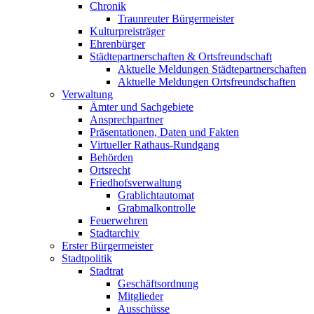
Chronik
Traunreuter Bürgermeister
Kulturpreisträger
Ehrenbürger
Städtepartnerschaften & Ortsfreundschaft
Aktuelle Meldungen Städtepartnerschaften
Aktuelle Meldungen Ortsfreundschaften
Verwaltung
Ämter und Sachgebiete
Ansprechpartner
Präsentationen, Daten und Fakten
Virtueller Rathaus-Rundgang
Behörden
Ortsrecht
Friedhofsverwaltung
Grablichtautomat
Grabmalkontrolle
Feuerwehren
Stadtarchiv
Erster Bürgermeister
Stadtpolitik
Stadtrat
Geschäftsordnung
Mitglieder
Ausschüsse