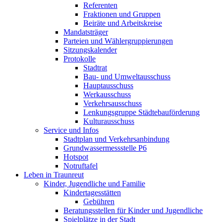
Referenten
Fraktionen und Gruppen
Beiräte und Arbeitskreise
Mandatsträger
Parteien und Wählergruppierungen
Sitzungskalender
Protokolle
Stadtrat
Bau- und Umweltausschuss
Hauptausschuss
Werkausschuss
Verkehrsausschuss
Lenkungsgruppe Städtebauförderung
Kulturausschuss
Service und Infos
Stadtplan und Verkehrsanbindung
Grundwassermessstelle P6
Hotspot
Notruftafel
Leben in Traunreut
Kinder, Jugendliche und Familie
Kindertagesstätten
Gebühren
Beratungsstellen für Kinder und Jugendliche
Spielplätze in der Stadt