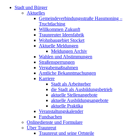
Stadt und Bürger
Aktuelles
Gemeindeverbindungsstraße Hassmoning –
Truchtlaching
Willkommen Zukunft
Traunreuter Ideenfabrik
Wohnbaugebiet Stocket
Aktuelle Meldungen
Meldungen Archiv
Wahlen und Abstimmungen
Straßensperrungen
Vergabemaßnahmen
Amtliche Bekanntmachungen
Karriere
Stadt als Arbeitgeber
die Stadt als Ausbildungsbetrieb
aktuelle Stellenangebote
aktuelle Ausbildungsangebote
aktuelle Praktika
Veranstaltungskalender
Fundsachen
Onlinedienste und Formulare
Über Traunreut
Traunreut und seine Ortsteile