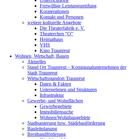
Unterrichtsorte
Freiwillige Leistungsprüfung
Kooperationen
Kontakt und Personen
weitere kulturelle Angebote
Die Theaterfabrik e. V.
Theaterchen “O”
Heimathaus
VHS
Kino Traunreut
Wohnen, Wirtschaft, Bauen
Aktuelles
Stand Ort Traunreut – Kommunalunternehmen der
Stadt Traunreut
Wirtschaftsstandort Traunreut
Daten & Fakten
Unternehmen und Strukturen
Infrastruktur
Gewerbe- und Wohnflächen
Gewerbegebiete
Immobiliensuche
Wohnen/Wohnbaugebiete
Stadtsanierung bzw. Städebauförderung
Bauleitplanung
Breitbandförderung