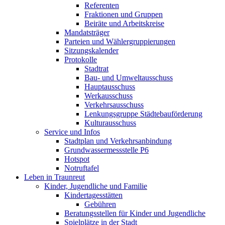
Referenten
Fraktionen und Gruppen
Beiräte und Arbeitskreise
Mandatsträger
Parteien und Wählergruppierungen
Sitzungskalender
Protokolle
Stadtrat
Bau- und Umweltausschuss
Hauptausschuss
Werkausschuss
Verkehrsausschuss
Lenkungsgruppe Städtebauförderung
Kulturausschuss
Service und Infos
Stadtplan und Verkehrsanbindung
Grundwassermessstelle P6
Hotspot
Notruftafel
Leben in Traunreut
Kinder, Jugendliche und Familie
Kindertagesstätten
Gebühren
Beratungsstellen für Kinder und Jugendliche
Spielplätze in der Stadt