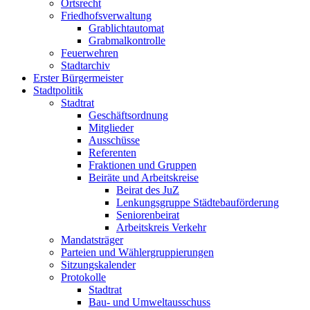
Ortsrecht
Friedhofsverwaltung
Grablichtautomat
Grabmalkontrolle
Feuerwehren
Stadtarchiv
Erster Bürgermeister
Stadtpolitik
Stadtrat
Geschäftsordnung
Mitglieder
Ausschüsse
Referenten
Fraktionen und Gruppen
Beiräte und Arbeitskreise
Beirat des JuZ
Lenkungsgruppe Städtebauförderung
Seniorenbeirat
Arbeitskreis Verkehr
Mandatsträger
Parteien und Wählergruppierungen
Sitzungskalender
Protokolle
Stadtrat
Bau- und Umweltausschuss