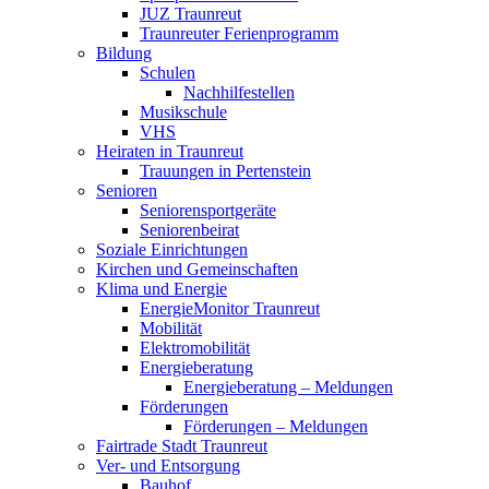
JUZ Traunreut
Traunreuter Ferienprogramm
Bildung
Schulen
Nachhilfestellen
Musikschule
VHS
Heiraten in Traunreut
Trauungen in Pertenstein
Senioren
Seniorensportgeräte
Seniorenbeirat
Soziale Einrichtungen
Kirchen und Gemeinschaften
Klima und Energie
EnergieMonitor Traunreut
Mobilität
Elektromobilität
Energieberatung
Energieberatung – Meldungen
Förderungen
Förderungen – Meldungen
Fairtrade Stadt Traunreut
Ver- und Entsorgung
Bauhof