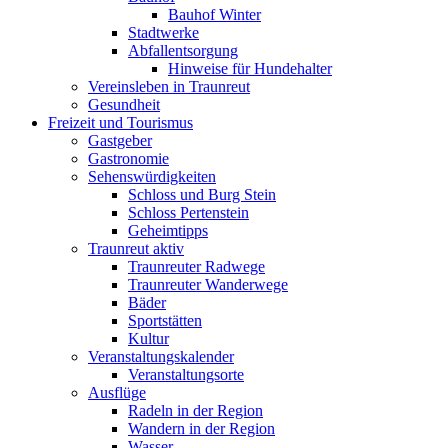
Bauhof Winter
Stadtwerke
Abfallentsorgung
Hinweise für Hundehalter
Vereinsleben in Traunreut
Gesundheit
Freizeit und Tourismus
Gastgeber
Gastronomie
Sehenswürdigkeiten
Schloss und Burg Stein
Schloss Pertenstein
Geheimtipps
Traunreut aktiv
Traunreuter Radwege
Traunreuter Wanderwege
Bäder
Sportstätten
Kultur
Veranstaltungskalender
Veranstaltungsorte
Ausflüge
Radeln in der Region
Wandern in der Region
Wasser