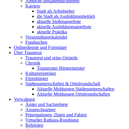
Amtliche Bekanntmachungen
Karriere
Stadt als Arbeitgeber
die Stadt als Ausbildungsbetrieb
aktuelle Stellenangebote
aktuelle Ausbildungsangebote
aktuelle Praktika
Veranstaltungskalender
Fundsachen
Onlinedienste und Formulare
Über Traunreut
Traunreut und seine Ortsteile
Chronik
Traunreuter Bürgermeister
Kulturpreisträger
Ehrenbürger
Städtepartnerschaften & Ortsfreundschaft
Aktuelle Meldungen Städtepartnerschaften
Aktuelle Meldungen Ortsfreundschaften
Verwaltung
Ämter und Sachgebiete
Ansprechpartner
Präsentationen, Daten und Fakten
Virtueller Rathaus-Rundgang
Behörden