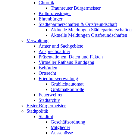
Chronik
Traunreuter Bürgermeister
Kulturpreisträger
Ehrenbürger
Städtepartnerschaften & Ortsfreundschaft
Aktuelle Meldungen Städtepartnerschaften
Aktuelle Meldungen Ortsfreundschaften
Verwaltung
Ämter und Sachgebiete
Ansprechpartner
Präsentationen, Daten und Fakten
Virtueller Rathaus-Rundgang
Behörden
Ortsrecht
Friedhofsverwaltung
Grablichtautomat
Grabmalkontrolle
Feuerwehren
Stadtarchiv
Erster Bürgermeister
Stadtpolitik
Stadtrat
Geschäftsordnung
Mitglieder
Ausschüsse