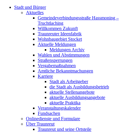
Stadt und Bürger
Aktuelles
Gemeindeverbindungsstraße Hassmoning –
Truchtlaching
Willkommen Zukunft
Traunreuter Ideenfabrik
Wohnbaugebiet Stocket
Aktuelle Meldungen
Meldungen Archiv
Wahlen und Abstimmungen
Straßensperrungen
Vergabemaßnahmen
Amtliche Bekanntmachungen
Karriere
Stadt als Arbeitgeber
die Stadt als Ausbildungsbetrieb
aktuelle Stellenangebote
aktuelle Ausbildungsangebote
aktuelle Praktika
Veranstaltungskalender
Fundsachen
Onlinedienste und Formulare
Über Traunreut
Traunreut und seine Ortsteile