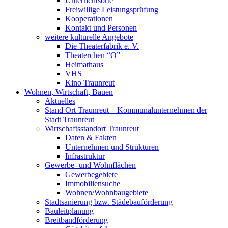
Unterrichtsorte
Freiwillige Leistungsprüfung
Kooperationen
Kontakt und Personen
weitere kulturelle Angebote
Die Theaterfabrik e. V.
Theaterchen “O”
Heimathaus
VHS
Kino Traunreut
Wohnen, Wirtschaft, Bauen
Aktuelles
Stand Ort Traunreut – Kommunalunternehmen der
Stadt Traunreut
Wirtschaftsstandort Traunreut
Daten & Fakten
Unternehmen und Strukturen
Infrastruktur
Gewerbe- und Wohnflächen
Gewerbegebiete
Immobiliensuche
Wohnen/Wohnbaugebiete
Stadtsanierung bzw. Städebauförderung
Bauleitplanung
Breitbandförderung