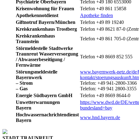
Psychiatrie Oberbayern
Telefon +49 180 6553000
Krisenwohnung für Frauen
Telefon +49 861 15858
Apothekennotdienst
Apotheke finden
Giftnotruf Bayern/München
Telefon +49 89 19240
Kreiskrankenhaus Trostberg
Telefon +49 8621 87-0 (Zentr
Kreiskrankenhaus
Telefon +49 861 705-0 (Zentr
Traunstein
Störmeldestelle Stadtwerke
Traunreut Wasserversorgung
Telefon +49 8669 852 555
/ Abwasserbeseitigung /
Fernwärme
Störungsmeldestelle
www.bayernwerk-netz.de/de/
Bayernwerk
kontakt/stoerungsauskunft.ht
– Strom
Telefon: +49 941-2800-3366
– Gas
Telefon: +49 941 2800-3355
Energie Südbayern GmbH
Telefon +49 8669 8644-0
Unwetterwarnungen
https://www.dwd.de/DE/wett
Bayern
bundesland=bay
Hochwassernachrichtendienst
www.hnd.bayern.de
Bayern
STADT TRAUNREUT