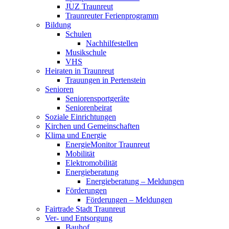
JUZ Traunreut
Traunreuter Ferienprogramm
Bildung
Schulen
Nachhilfestellen
Musikschule
VHS
Heiraten in Traunreut
Trauungen in Pertenstein
Senioren
Seniorensportgeräte
Seniorenbeirat
Soziale Einrichtungen
Kirchen und Gemeinschaften
Klima und Energie
EnergieMonitor Traunreut
Mobilität
Elektromobilität
Energieberatung
Energieberatung – Meldungen
Förderungen
Förderungen – Meldungen
Fairtrade Stadt Traunreut
Ver- und Entsorgung
Bauhof