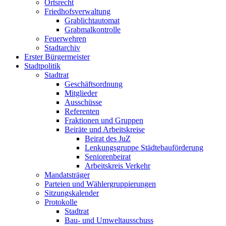
Ortsrecht
Friedhofsverwaltung
Grablichtautomat
Grabmalkontrolle
Feuerwehren
Stadtarchiv
Erster Bürgermeister
Stadtpolitik
Stadtrat
Geschäftsordnung
Mitglieder
Ausschüsse
Referenten
Fraktionen und Gruppen
Beiräte und Arbeitskreise
Beirat des JuZ
Lenkungsgruppe Städtebauförderung
Seniorenbeirat
Arbeitskreis Verkehr
Mandatsträger
Parteien und Wählergruppierungen
Sitzungskalender
Protokolle
Stadtrat
Bau- und Umweltausschuss