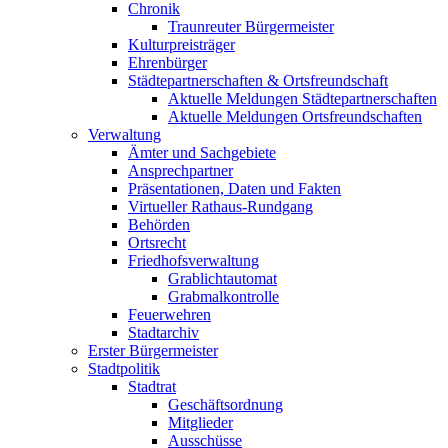
Chronik
Traunreuter Bürgermeister
Kulturpreisträger
Ehrenbürger
Städtepartnerschaften & Ortsfreundschaft
Aktuelle Meldungen Städtepartnerschaften
Aktuelle Meldungen Ortsfreundschaften
Verwaltung
Ämter und Sachgebiete
Ansprechpartner
Präsentationen, Daten und Fakten
Virtueller Rathaus-Rundgang
Behörden
Ortsrecht
Friedhofsverwaltung
Grablichtautomat
Grabmalkontrolle
Feuerwehren
Stadtarchiv
Erster Bürgermeister
Stadtpolitik
Stadtrat
Geschäftsordnung
Mitglieder
Ausschüsse