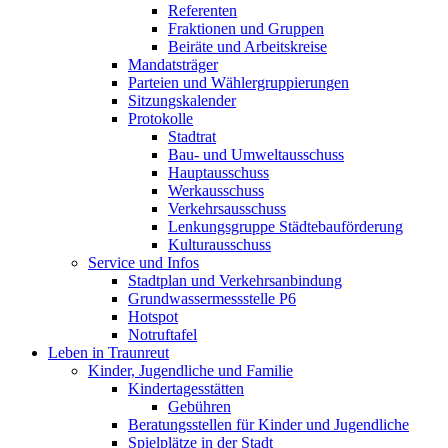
Referenten
Fraktionen und Gruppen
Beiräte und Arbeitskreise
Mandatsträger
Parteien und Wählergruppierungen
Sitzungskalender
Protokolle
Stadtrat
Bau- und Umweltausschuss
Hauptausschuss
Werkausschuss
Verkehrsausschuss
Lenkungsgruppe Städtebauförderung
Kulturausschuss
Service und Infos
Stadtplan und Verkehrsanbindung
Grundwassermessstelle P6
Hotspot
Notruftafel
Leben in Traunreut
Kinder, Jugendliche und Familie
Kindertagesstätten
Gebühren
Beratungsstellen für Kinder und Jugendliche
Spielplätze in der Stadt