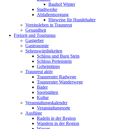
Bauhof Winter
Stadtwerke
Abfallentsorgung
Hinweise für Hundehalter
Vereinsleben in Traunreut
Gesundheit
Freizeit und Tourismus
Gastgeber
Gastronomie
Sehenswürdigkeiten
Schloss und Burg Stein
Schloss Pertenstein
Geheimtipps
Traunreut aktiv
Traunreuter Radwege
Traunreuter Wanderwege
Bäder
Sportstätten
Kultur
Veranstaltungskalender
Veranstaltungsorte
Ausflüge
Radeln in der Region
Wandern in der Region
Wasser