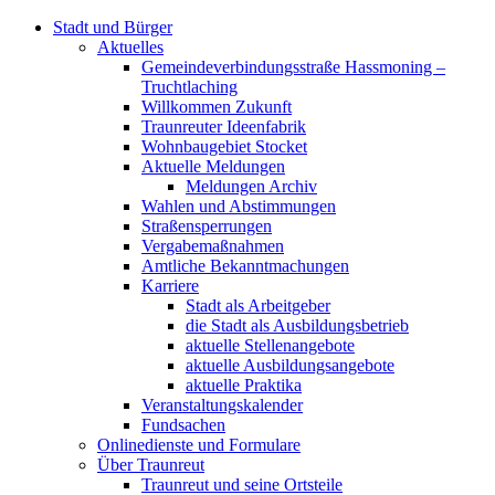
Stadt und Bürger
Aktuelles
Gemeindeverbindungsstraße Hassmoning –
Truchtlaching
Willkommen Zukunft
Traunreuter Ideenfabrik
Wohnbaugebiet Stocket
Aktuelle Meldungen
Meldungen Archiv
Wahlen und Abstimmungen
Straßensperrungen
Vergabemaßnahmen
Amtliche Bekanntmachungen
Karriere
Stadt als Arbeitgeber
die Stadt als Ausbildungsbetrieb
aktuelle Stellenangebote
aktuelle Ausbildungsangebote
aktuelle Praktika
Veranstaltungskalender
Fundsachen
Onlinedienste und Formulare
Über Traunreut
Traunreut und seine Ortsteile