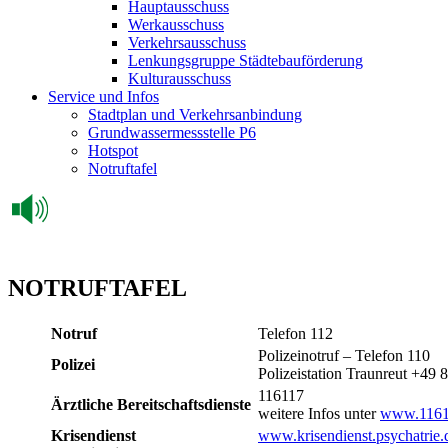
Hauptausschuss
Werkausschuss
Verkehrsausschuss
Lenkungsgruppe Städtebauförderung
Kulturausschuss
Service und Infos
Stadtplan und Verkehrsanbindung
Grundwassermessstelle P6
Hotspot
Notruftafel
NOTRUFTAFEL
Notruf
Telefon 112
Polizeinotruf – Telefon 110
Polizei
Polizeistation Traunreut +49
116117
Ärztliche Bereitschaftsdienste
weitere Infos unter
www.1161
Krisendienst
www.krisendienst.psychatrie.