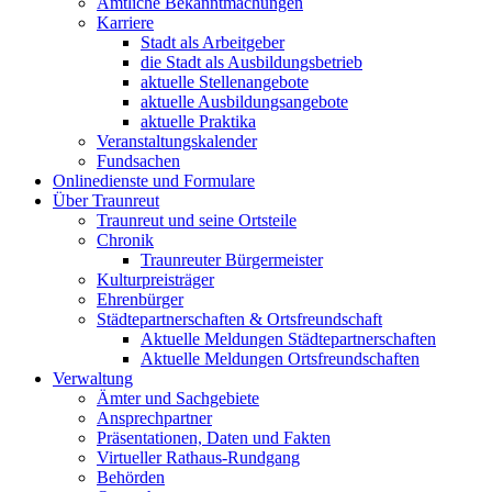
Amtliche Bekanntmachungen
Karriere
Stadt als Arbeitgeber
die Stadt als Ausbildungsbetrieb
aktuelle Stellenangebote
aktuelle Ausbildungsangebote
aktuelle Praktika
Veranstaltungskalender
Fundsachen
Onlinedienste und Formulare
Über Traunreut
Traunreut und seine Ortsteile
Chronik
Traunreuter Bürgermeister
Kulturpreisträger
Ehrenbürger
Städtepartnerschaften & Ortsfreundschaft
Aktuelle Meldungen Städtepartnerschaften
Aktuelle Meldungen Ortsfreundschaften
Verwaltung
Ämter und Sachgebiete
Ansprechpartner
Präsentationen, Daten und Fakten
Virtueller Rathaus-Rundgang
Behörden