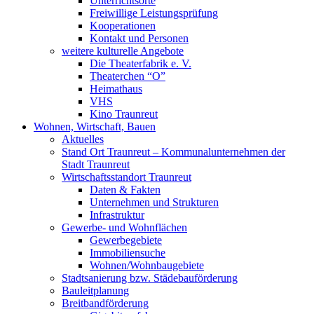
Unterrichtsorte
Freiwillige Leistungsprüfung
Kooperationen
Kontakt und Personen
weitere kulturelle Angebote
Die Theaterfabrik e. V.
Theaterchen “O”
Heimathaus
VHS
Kino Traunreut
Wohnen, Wirtschaft, Bauen
Aktuelles
Stand Ort Traunreut – Kommunalunternehmen der
Stadt Traunreut
Wirtschaftsstandort Traunreut
Daten & Fakten
Unternehmen und Strukturen
Infrastruktur
Gewerbe- und Wohnflächen
Gewerbegebiete
Immobiliensuche
Wohnen/Wohnbaugebiete
Stadtsanierung bzw. Städebauförderung
Bauleitplanung
Breitbandförderung