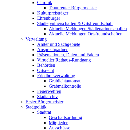
Chronik
Traunreuter Bürgermeister
Kulturpreisträger
Ehrenbürger
Städtepartnerschaften & Ortsfreundschaft
Aktuelle Meldungen Städtepartnerschaften
Aktuelle Meldungen Ortsfreundschaften
Verwaltung
Ämter und Sachgebiete
Ansprechpartner
Präsentationen, Daten und Fakten
Virtueller Rathaus-Rundgang
Behörden
Ortsrecht
Friedhofsverwaltung
Grablichtautomat
Grabmalkontrolle
Feuerwehren
Stadtarchiv
Erster Bürgermeister
Stadtpolitik
Stadtrat
Geschäftsordnung
Mitglieder
Ausschüsse