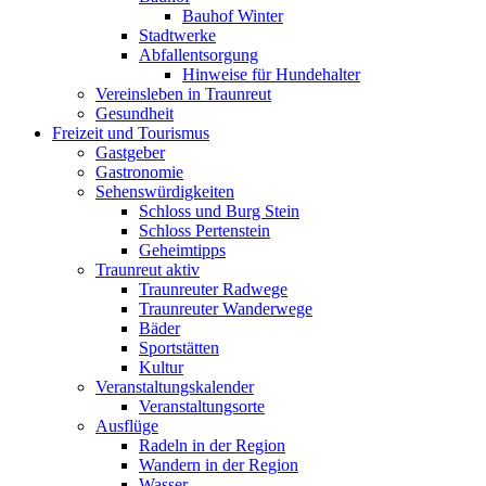
Bauhof Winter
Stadtwerke
Abfallentsorgung
Hinweise für Hundehalter
Vereinsleben in Traunreut
Gesundheit
Freizeit und Tourismus
Gastgeber
Gastronomie
Sehenswürdigkeiten
Schloss und Burg Stein
Schloss Pertenstein
Geheimtipps
Traunreut aktiv
Traunreuter Radwege
Traunreuter Wanderwege
Bäder
Sportstätten
Kultur
Veranstaltungskalender
Veranstaltungsorte
Ausflüge
Radeln in der Region
Wandern in der Region
Wasser