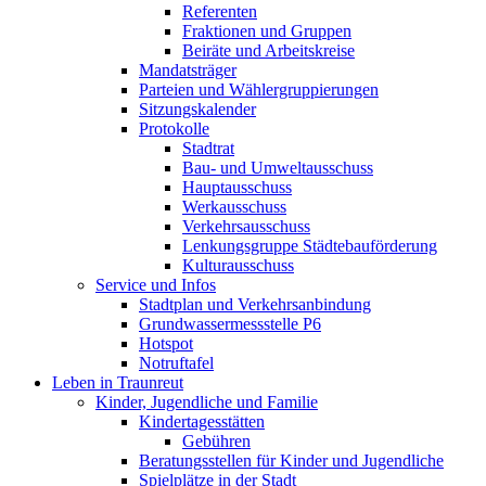
Referenten
Fraktionen und Gruppen
Beiräte und Arbeitskreise
Mandatsträger
Parteien und Wählergruppierungen
Sitzungskalender
Protokolle
Stadtrat
Bau- und Umweltausschuss
Hauptausschuss
Werkausschuss
Verkehrsausschuss
Lenkungsgruppe Städtebauförderung
Kulturausschuss
Service und Infos
Stadtplan und Verkehrsanbindung
Grundwassermessstelle P6
Hotspot
Notruftafel
Leben in Traunreut
Kinder, Jugendliche und Familie
Kindertagesstätten
Gebühren
Beratungsstellen für Kinder und Jugendliche
Spielplätze in der Stadt