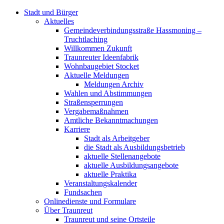
Stadt und Bürger
Aktuelles
Gemeindeverbindungsstraße Hassmoning –
Truchtlaching
Willkommen Zukunft
Traunreuter Ideenfabrik
Wohnbaugebiet Stocket
Aktuelle Meldungen
Meldungen Archiv
Wahlen und Abstimmungen
Straßensperrungen
Vergabemaßnahmen
Amtliche Bekanntmachungen
Karriere
Stadt als Arbeitgeber
die Stadt als Ausbildungsbetrieb
aktuelle Stellenangebote
aktuelle Ausbildungsangebote
aktuelle Praktika
Veranstaltungskalender
Fundsachen
Onlinedienste und Formulare
Über Traunreut
Traunreut und seine Ortsteile