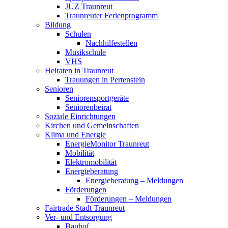
JUZ Traunreut
Traunreuter Ferienprogramm
Bildung
Schulen
Nachhilfestellen
Musikschule
VHS
Heiraten in Traunreut
Trauungen in Pertenstein
Senioren
Seniorensportgeräte
Seniorenbeirat
Soziale Einrichtungen
Kirchen und Gemeinschaften
Klima und Energie
EnergieMonitor Traunreut
Mobilität
Elektromobilität
Energieberatung
Energieberatung – Meldungen
Förderungen
Förderungen – Meldungen
Fairtrade Stadt Traunreut
Ver- und Entsorgung
Bauhof