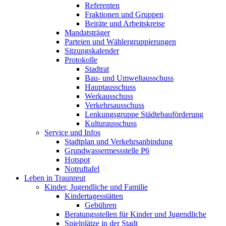
Referenten
Fraktionen und Gruppen
Beiräte und Arbeitskreise
Mandatsträger
Parteien und Wählergruppierungen
Sitzungskalender
Protokolle
Stadtrat
Bau- und Umweltausschuss
Hauptausschuss
Werkausschuss
Verkehrsausschuss
Lenkungsgruppe Städtebauförderung
Kulturausschuss
Service und Infos
Stadtplan und Verkehrsanbindung
Grundwassermessstelle P6
Hotspot
Notruftafel
Leben in Traunreut
Kinder, Jugendliche und Familie
Kindertagesstätten
Gebühren
Beratungsstellen für Kinder und Jugendliche
Spielplätze in der Stadt