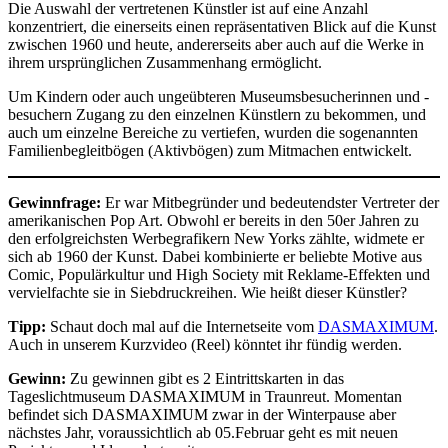
Die Auswahl der vertretenen Künstler ist auf eine Anzahl
konzentriert, die einerseits einen repräsentativen Blick auf die Kunst
zwischen 1960 und heute, andererseits aber auch auf die Werke in
ihrem ursprünglichen Zusammenhang ermöglicht.
Um Kindern oder auch ungeübteren Museumsbesucherinnen und -
besuchern Zugang zu den einzelnen Künstlern zu bekommen, und
auch um einzelne Bereiche zu vertiefen, wurden die sogenannten
Familienbegleitbögen (Aktivbögen) zum Mitmachen entwickelt.
Gewinnfrage:
Er war Mitbegründer und bedeutendster Vertreter der
amerikanischen Pop Art. Obwohl er bereits in den 50er Jahren zu
den erfolgreichsten Werbegrafikern New Yorks zählte, widmete er
sich ab 1960 der Kunst. Dabei kombinierte er beliebte Motive aus
Comic, Populärkultur und High Society mit Reklame-Effekten und
vervielfachte sie in Siebdruckreihen. Wie heißt dieser Künstler?
Tipp:
Schaut doch mal auf die Internetseite vom
DASMAXIMUM
.
Auch in unserem Kurzvideo (Reel) könntet ihr fündig werden.
Gewinn:
Zu gewinnen gibt es 2 Eintrittskarten in das
Tageslichtmuseum DASMAXIMUM in Traunreut. Momentan
befindet sich DASMAXIMUM zwar in der Winterpause aber
nächstes Jahr, voraussichtlich ab 05.Februar geht es mit neuen