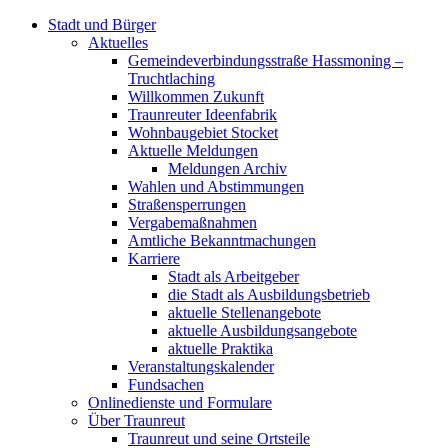
Stadt und Bürger
Aktuelles
Gemeindeverbindungsstraße Hassmoning –
Truchtlaching
Willkommen Zukunft
Traunreuter Ideenfabrik
Wohnbaugebiet Stocket
Aktuelle Meldungen
Meldungen Archiv
Wahlen und Abstimmungen
Straßensperrungen
Vergabemaßnahmen
Amtliche Bekanntmachungen
Karriere
Stadt als Arbeitgeber
die Stadt als Ausbildungsbetrieb
aktuelle Stellenangebote
aktuelle Ausbildungsangebote
aktuelle Praktika
Veranstaltungskalender
Fundsachen
Onlinedienste und Formulare
Über Traunreut
Traunreut und seine Ortsteile