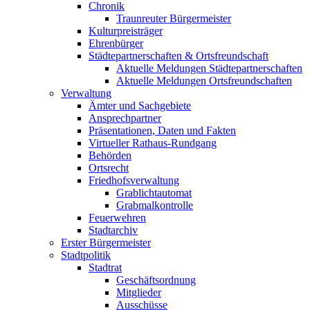
Chronik
Traunreuter Bürgermeister
Kulturpreisträger
Ehrenbürger
Städtepartnerschaften & Ortsfreundschaft
Aktuelle Meldungen Städtepartnerschaften
Aktuelle Meldungen Ortsfreundschaften
Verwaltung
Ämter und Sachgebiete
Ansprechpartner
Präsentationen, Daten und Fakten
Virtueller Rathaus-Rundgang
Behörden
Ortsrecht
Friedhofsverwaltung
Grablichtautomat
Grabmalkontrolle
Feuerwehren
Stadtarchiv
Erster Bürgermeister
Stadtpolitik
Stadtrat
Geschäftsordnung
Mitglieder
Ausschüsse