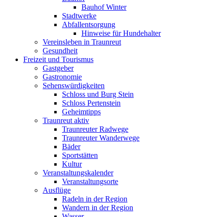
Bauhof Winter
Stadtwerke
Abfallentsorgung
Hinweise für Hundehalter
Vereinsleben in Traunreut
Gesundheit
Freizeit und Tourismus
Gastgeber
Gastronomie
Sehenswürdigkeiten
Schloss und Burg Stein
Schloss Pertenstein
Geheimtipps
Traunreut aktiv
Traunreuter Radwege
Traunreuter Wanderwege
Bäder
Sportstätten
Kultur
Veranstaltungskalender
Veranstaltungsorte
Ausflüge
Radeln in der Region
Wandern in der Region
Wasser