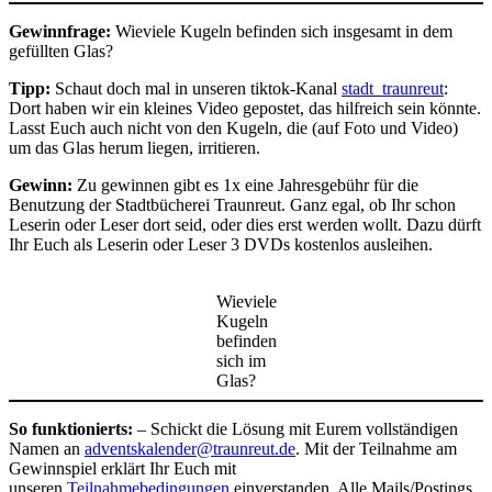
Gewinnfrage:
Wieviele Kugeln befinden sich insgesamt in dem
gefüllten Glas?
Tipp:
Schaut doch mal in unseren tiktok-Kanal
stadt_traunreut
:
Dort haben wir ein kleines Video gepostet, das hilfreich sein könnte.
Lasst Euch auch nicht von den Kugeln, die (auf Foto und Video)
um das Glas herum liegen, irritieren.
Gewinn:
Zu gewinnen gibt es 1x eine Jahresgebühr für die
Benutzung der Stadtbücherei Traunreut. Ganz egal, ob Ihr schon
Leserin oder Leser dort seid, oder dies erst werden wollt. Dazu dürft
Ihr Euch als Leserin oder Leser 3 DVDs kostenlos ausleihen.
Wieviele
Kugeln
befinden
sich im
Glas?
So funktionierts:
– Schickt die Lösung mit Eurem vollständigen
Namen an
adventskalender@traunreut.de
. Mit der Teilnahme am
Gewinnspiel erklärt Ihr Euch mit
unseren
Teilnahmebedingungen
einverstanden. Alle Mails/Postings,