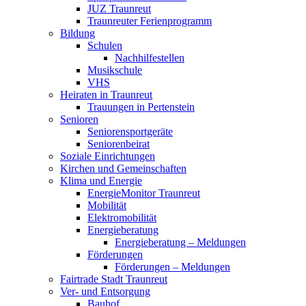
JUZ Traunreut
Traunreuter Ferienprogramm
Bildung
Schulen
Nachhilfestellen
Musikschule
VHS
Heiraten in Traunreut
Trauungen in Pertenstein
Senioren
Seniorensportgeräte
Seniorenbeirat
Soziale Einrichtungen
Kirchen und Gemeinschaften
Klima und Energie
EnergieMonitor Traunreut
Mobilität
Elektromobilität
Energieberatung
Energieberatung – Meldungen
Förderungen
Förderungen – Meldungen
Fairtrade Stadt Traunreut
Ver- und Entsorgung
Bauhof