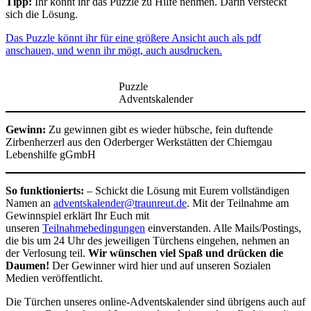
Tipp:
Ihr könnt ihr das Puzzle zu Hilfe nehmen. Darin versteckt
sich die Lösung.
Das Puzzle könnt ihr für eine größere Ansicht auch als pdf
anschauen, und wenn ihr mögt, auch ausdrucken.
Puzzle
Adventskalender
Gewinn:
Zu gewinnen gibt es wieder hübsche, fein duftende
Zirbenherzerl aus den Oderberger Werkstätten der Chiemgau
Lebenshilfe gGmbH
So funktionierts:
– Schickt die Lösung mit Eurem vollständigen
Namen an
adventskalender@traunreut.de
. Mit der Teilnahme am
Gewinnspiel erklärt Ihr Euch mit
unseren
Teilnahmebedingungen
einverstanden. Alle Mails/Postings,
die bis um 24 Uhr des jeweiligen Türchens eingehen, nehmen an
der Verlosung teil.
Wir wünschen viel Spaß und drücken die
Daumen!
Der Gewinner wird hier und auf unseren Sozialen
Medien veröffentlicht.
Die Türchen unseres online-Adventskalender sind übrigens auch auf