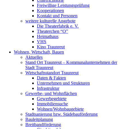
Unterrichtsorte
Freiwillige Leistungsprüfung
Kooperationen
Kontakt und Personen
weitere kulturelle Angebote
Die Theaterfabrik e. V.
Theaterchen “O”
Heimathaus
VHS
Kino Traunreut
Wohnen, Wirtschaft, Bauen
Aktuelles
Stand Ort Traunreut – Kommunalunternehmen der
Stadt Traunreut
Wirtschaftsstandort Traunreut
Daten & Fakten
Unternehmen und Strukturen
Infrastruktur
Gewerbe- und Wohnflächen
Gewerbegebiete
Immobiliensuche
Wohnen/Wohnbaugebiete
Stadtsanierung bzw. Städebauförderung
Bauleitplanung
Breitbandförderung