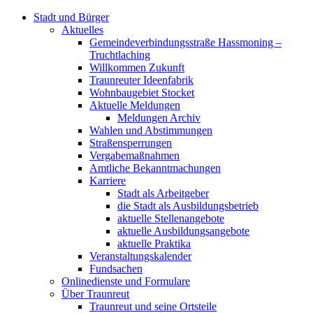
Stadt und Bürger
Aktuelles
Gemeindeverbindungsstraße Hassmoning –
Truchtlaching
Willkommen Zukunft
Traunreuter Ideenfabrik
Wohnbaugebiet Stocket
Aktuelle Meldungen
Meldungen Archiv
Wahlen und Abstimmungen
Straßensperrungen
Vergabemaßnahmen
Amtliche Bekanntmachungen
Karriere
Stadt als Arbeitgeber
die Stadt als Ausbildungsbetrieb
aktuelle Stellenangebote
aktuelle Ausbildungsangebote
aktuelle Praktika
Veranstaltungskalender
Fundsachen
Onlinedienste und Formulare
Über Traunreut
Traunreut und seine Ortsteile