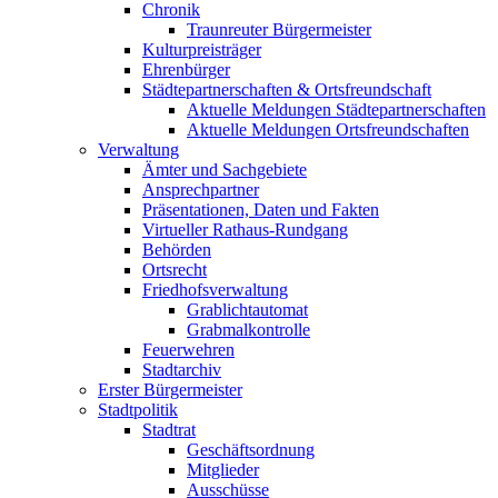
Chronik
Traunreuter Bürgermeister
Kulturpreisträger
Ehrenbürger
Städtepartnerschaften & Ortsfreundschaft
Aktuelle Meldungen Städtepartnerschaften
Aktuelle Meldungen Ortsfreundschaften
Verwaltung
Ämter und Sachgebiete
Ansprechpartner
Präsentationen, Daten und Fakten
Virtueller Rathaus-Rundgang
Behörden
Ortsrecht
Friedhofsverwaltung
Grablichtautomat
Grabmalkontrolle
Feuerwehren
Stadtarchiv
Erster Bürgermeister
Stadtpolitik
Stadtrat
Geschäftsordnung
Mitglieder
Ausschüsse