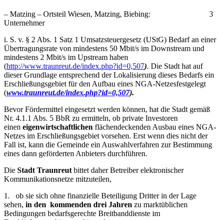
– Matzing – Ortsteil Wiesen, Matzing, Biebing: 3
Unternehmer
i. S. v. § 2 Abs. 1 Satz 1 Umsatzsteuergesetz (UStG) Bedarf an einer
Übertragungsrate von mindestens 50 Mbit/s im Downstream und
mindestens 2 Mbit/s im Upstream haben
(
http://www.traunreut.de/index.php?id=0,507
)
. Die Stadt hat auf
dieser Grundlage entsprechend der Lokalisierung dieses Bedarfs ein
Erschließungsgebiet für den Aufbau eines NGA-Netzesfestgelegt
(
www.traunreut.de/index.php?id=0,507
).
Bevor Fördermittel eingesetzt werden können, hat die Stadt gemäß
Nr. 4.1.1 Abs. 5 BbR zu ermitteln, ob private Investoren
einen
eigenwirtschaftlichen
flächendeckenden Ausbau eines NGA-
Netzes im Erschließungsgebiet vorsehen. Erst wenn dies nicht der
Fall ist, kann die Gemeinde ein Auswahlverfahren zur Bestimmung
eines dann geförderten Anbieters durchführen.
Die
Stadt Traunreut
bittet daher Betreiber elektronischer
Kommunikationsnetze mitzuteilen,
1. ob sie sich ohne finanzielle Beteiligung Dritter in der Lage
sehen,
in den kommenden drei Jahren
zu marktüblichen
Bedingungen bedarfsgerechte Breitbanddienste im