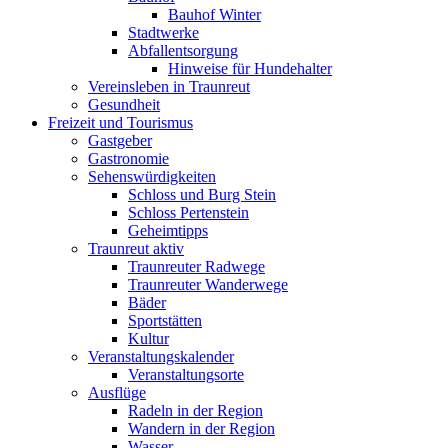
Bauhof Winter
Stadtwerke
Abfallentsorgung
Hinweise für Hundehalter
Vereinsleben in Traunreut
Gesundheit
Freizeit und Tourismus
Gastgeber
Gastronomie
Sehenswürdigkeiten
Schloss und Burg Stein
Schloss Pertenstein
Geheimtipps
Traunreut aktiv
Traunreuter Radwege
Traunreuter Wanderwege
Bäder
Sportstätten
Kultur
Veranstaltungskalender
Veranstaltungsorte
Ausflüge
Radeln in der Region
Wandern in der Region
Wasser