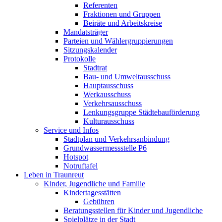
Referenten
Fraktionen und Gruppen
Beiräte und Arbeitskreise
Mandatsträger
Parteien und Wählergruppierungen
Sitzungskalender
Protokolle
Stadtrat
Bau- und Umweltausschuss
Hauptausschuss
Werkausschuss
Verkehrsausschuss
Lenkungsgruppe Städtebauförderung
Kulturausschuss
Service und Infos
Stadtplan und Verkehrsanbindung
Grundwassermessstelle P6
Hotspot
Notruftafel
Leben in Traunreut
Kinder, Jugendliche und Familie
Kindertagesstätten
Gebühren
Beratungsstellen für Kinder und Jugendliche
Spielplätze in der Stadt