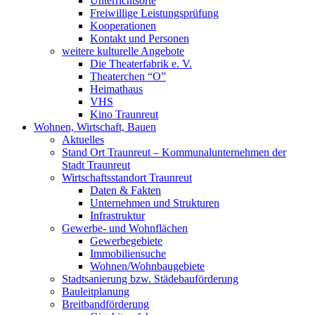
Unterrichtsorte
Freiwillige Leistungsprüfung
Kooperationen
Kontakt und Personen
weitere kulturelle Angebote
Die Theaterfabrik e. V.
Theaterchen “O”
Heimathaus
VHS
Kino Traunreut
Wohnen, Wirtschaft, Bauen
Aktuelles
Stand Ort Traunreut – Kommunalunternehmen der
Stadt Traunreut
Wirtschaftsstandort Traunreut
Daten & Fakten
Unternehmen und Strukturen
Infrastruktur
Gewerbe- und Wohnflächen
Gewerbegebiete
Immobiliensuche
Wohnen/Wohnbaugebiete
Stadtsanierung bzw. Städebauförderung
Bauleitplanung
Breitbandförderung