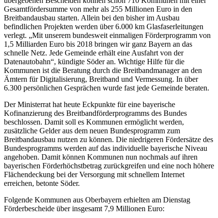
übergebenen Bescheiden können schon 710 Kommunen mit einer
Gesamtfördersumme von mehr als 255 Millionen Euro in den
Breitbandausbau starten. Allein bei den bisher im Ausbau
befindlichen Projekten werden über 6.000 km Glasfaserleitungen
verlegt. „Mit unserem bundesweit einmaligen Förderprogramm von
1,5 Milliarden Euro bis 2018 bringen wir ganz Bayern an das
schnelle Netz. Jede Gemeinde erhält eine Ausfahrt von der
Datenautobahn“, kündigte Söder an. Wichtige Hilfe für die
Kommunen ist die Beratung durch die Breitbandmanager an den
Ämtern für Digitalisierung, Breitband und Vermessung. In über
6.300 persönlichen Gesprächen wurde fast jede Gemeinde beraten.
Der Ministerrat hat heute Eckpunkte für eine bayerische
Kofinanzierung des Breitbandförderprogramms des Bundes
beschlossen. Damit soll es Kommunen ermöglicht werden,
zusätzliche Gelder aus dem neuen Bundesprogramm zum
Breitbandausbau nutzen zu können. Die niedrigeren Fördersätze des
Bundesprogramms werden auf das individuelle bayerische Niveau
angehoben. Damit können Kommunen nun nochmals auf ihren
bayerischen Förderhöchstbetrag zurückgreifen und eine noch höhere
Flächendeckung bei der Versorgung mit schnellem Internet
erreichen, betonte Söder.
Folgende Kommunen aus Oberbayern erhielten am Dienstag
Förderbescheide über insgesamt 7,9 Millionen Euro: