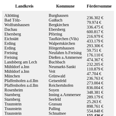
Landkreis
Kommune
Fördersumme
Altötting
Burghausen
236.302 €
Bad Tölz-
Gaißach
79.974 €
Wolfratshausen
Bergkirchen
336.475 €
Dachau
Ebersberg
600.817 €
Ebersberg
Pförring
216.979 €
Eichstätt
Taufkirchen (Vils)
433.179 €
Erding
Walpertskirchen
293.306 €
Erding
Hörgertshausen
59.751 €
Freising
Neufahrn b.Freising
176.110 €
Freising
Dießen a.Ammersee
474.367 €
Landsberg am Lech
Buchbach
232.205 €
Mühldorf a.Inn
Neumarkt-Sankt
110.879 €
Mühldorf a.Inn
Veit
47.704 €
München
Grünwald
236.763 €
Pfaffenhofen a.d.Ilm
Geisenfeld
273.004 €
Pfaffenhofen a.d.Ilm
Reichertshofen
836.004 €
Rosenheim
Soyen
348.381 €
Starnberg
Inning a.Ammersee
289.179 €
Starnberg
Seefeld
25.263 €
Traunstein
Grassau
898.761 €
Traunstein
Palling
554.848 €
Traunstein
Schnaitsee
155.436 €