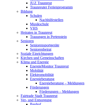
JUZ Traunreut
Traunreuter Ferienprogramm
Bildung
Schulen
Nachhilfestellen
Musikschule
VHS
Heiraten in Traunreut
Trauungen in Pertenstein
Senioren
Seniorensportgeräte
Seniorenbeirat
Soziale Einrichtungen
Kirchen und Gemeinschaften
Klima und Energie
EnergieMonitor Traunreut
Mobilität
Elektromobilität
Energieberatung
Energieberatung – Meldungen
Förderungen
Förderungen – Meldungen
Fairtrade Stadt Traunreut
Ver- und Entsorgung
Bauhof