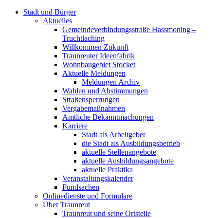
Stadt und Bürger
Aktuelles
Gemeindeverbindungsstraße Hassmoning –
Truchtlaching
Willkommen Zukunft
Traunreuter Ideenfabrik
Wohnbaugebiet Stocket
Aktuelle Meldungen
Meldungen Archiv
Wahlen und Abstimmungen
Straßensperrungen
Vergabemaßnahmen
Amtliche Bekanntmachungen
Karriere
Stadt als Arbeitgeber
die Stadt als Ausbildungsbetrieb
aktuelle Stellenangebote
aktuelle Ausbildungsangebote
aktuelle Praktika
Veranstaltungskalender
Fundsachen
Onlinedienste und Formulare
Über Traunreut
Traunreut und seine Ortsteile