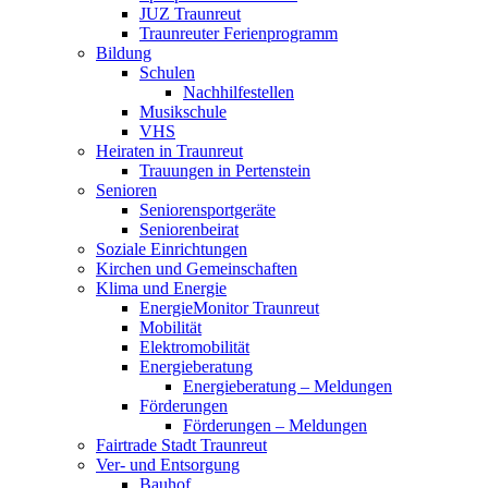
JUZ Traunreut
Traunreuter Ferienprogramm
Bildung
Schulen
Nachhilfestellen
Musikschule
VHS
Heiraten in Traunreut
Trauungen in Pertenstein
Senioren
Seniorensportgeräte
Seniorenbeirat
Soziale Einrichtungen
Kirchen und Gemeinschaften
Klima und Energie
EnergieMonitor Traunreut
Mobilität
Elektromobilität
Energieberatung
Energieberatung – Meldungen
Förderungen
Förderungen – Meldungen
Fairtrade Stadt Traunreut
Ver- und Entsorgung
Bauhof