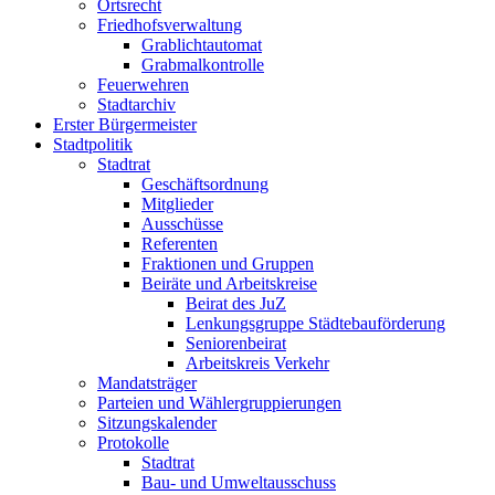
Ortsrecht
Friedhofsverwaltung
Grablichtautomat
Grabmalkontrolle
Feuerwehren
Stadtarchiv
Erster Bürgermeister
Stadtpolitik
Stadtrat
Geschäftsordnung
Mitglieder
Ausschüsse
Referenten
Fraktionen und Gruppen
Beiräte und Arbeitskreise
Beirat des JuZ
Lenkungsgruppe Städtebauförderung
Seniorenbeirat
Arbeitskreis Verkehr
Mandatsträger
Parteien und Wählergruppierungen
Sitzungskalender
Protokolle
Stadtrat
Bau- und Umweltausschuss