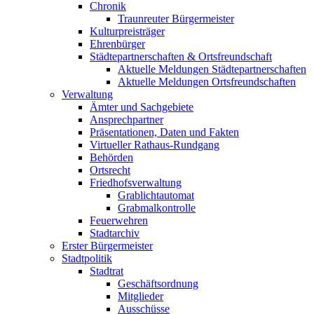
Chronik
Traunreuter Bürgermeister
Kulturpreisträger
Ehrenbürger
Städtepartnerschaften & Ortsfreundschaft
Aktuelle Meldungen Städtepartnerschaften
Aktuelle Meldungen Ortsfreundschaften
Verwaltung
Ämter und Sachgebiete
Ansprechpartner
Präsentationen, Daten und Fakten
Virtueller Rathaus-Rundgang
Behörden
Ortsrecht
Friedhofsverwaltung
Grablichtautomat
Grabmalkontrolle
Feuerwehren
Stadtarchiv
Erster Bürgermeister
Stadtpolitik
Stadtrat
Geschäftsordnung
Mitglieder
Ausschüsse