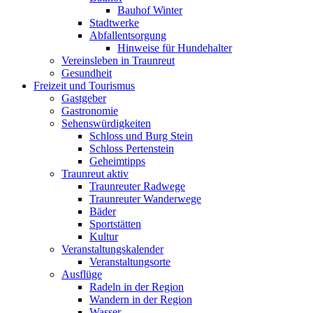
Bauhof Winter
Stadtwerke
Abfallentsorgung
Hinweise für Hundehalter
Vereinsleben in Traunreut
Gesundheit
Freizeit und Tourismus
Gastgeber
Gastronomie
Sehenswürdigkeiten
Schloss und Burg Stein
Schloss Pertenstein
Geheimtipps
Traunreut aktiv
Traunreuter Radwege
Traunreuter Wanderwege
Bäder
Sportstätten
Kultur
Veranstaltungskalender
Veranstaltungsorte
Ausflüge
Radeln in der Region
Wandern in der Region
Wasser