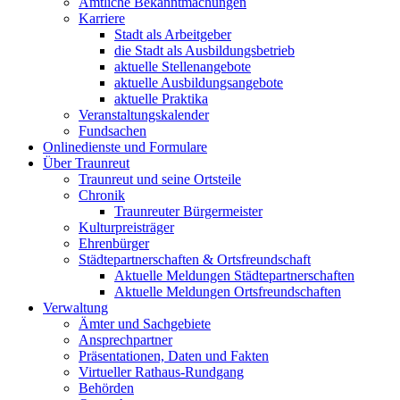
Amtliche Bekanntmachungen
Karriere
Stadt als Arbeitgeber
die Stadt als Ausbildungsbetrieb
aktuelle Stellenangebote
aktuelle Ausbildungsangebote
aktuelle Praktika
Veranstaltungskalender
Fundsachen
Onlinedienste und Formulare
Über Traunreut
Traunreut und seine Ortsteile
Chronik
Traunreuter Bürgermeister
Kulturpreisträger
Ehrenbürger
Städtepartnerschaften & Ortsfreundschaft
Aktuelle Meldungen Städtepartnerschaften
Aktuelle Meldungen Ortsfreundschaften
Verwaltung
Ämter und Sachgebiete
Ansprechpartner
Präsentationen, Daten und Fakten
Virtueller Rathaus-Rundgang
Behörden