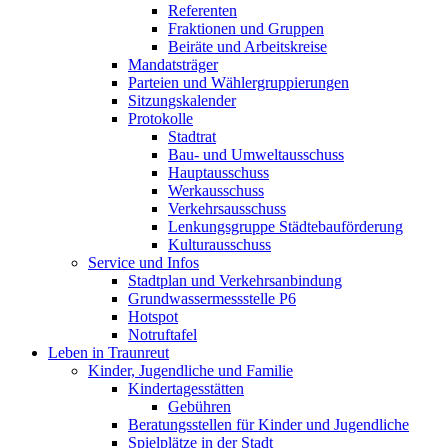
Referenten
Fraktionen und Gruppen
Beiräte und Arbeitskreise
Mandatsträger
Parteien und Wählergruppierungen
Sitzungskalender
Protokolle
Stadtrat
Bau- und Umweltausschuss
Hauptausschuss
Werkausschuss
Verkehrsausschuss
Lenkungsgruppe Städtebauförderung
Kulturausschuss
Service und Infos
Stadtplan und Verkehrsanbindung
Grundwassermessstelle P6
Hotspot
Notruftafel
Leben in Traunreut
Kinder, Jugendliche und Familie
Kindertagesstätten
Gebühren
Beratungsstellen für Kinder und Jugendliche
Spielplätze in der Stadt