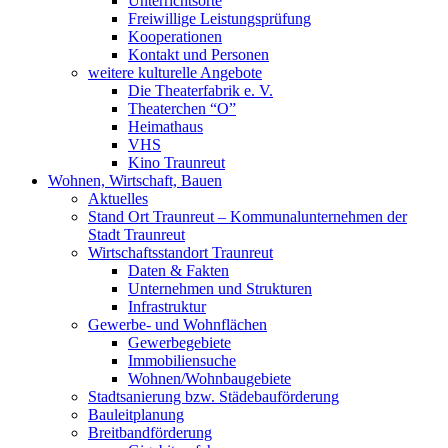
Unterrichtsorte
Freiwillige Leistungsprüfung
Kooperationen
Kontakt und Personen
weitere kulturelle Angebote
Die Theaterfabrik e. V.
Theaterchen “O”
Heimathaus
VHS
Kino Traunreut
Wohnen, Wirtschaft, Bauen
Aktuelles
Stand Ort Traunreut – Kommunalunternehmen der
Stadt Traunreut
Wirtschaftsstandort Traunreut
Daten & Fakten
Unternehmen und Strukturen
Infrastruktur
Gewerbe- und Wohnflächen
Gewerbegebiete
Immobiliensuche
Wohnen/Wohnbaugebiete
Stadtsanierung bzw. Städebauförderung
Bauleitplanung
Breitbandförderung