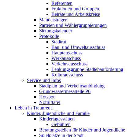
Referenten
Fraktionen und Gruppen
Beiräte und Arbeitskreise
Mandatsträger
Parteien und Wählergruppierungen
Sitzungskalender
Protokolle
Stadtrat
Bau- und Umweltausschuss
Hauptausschuss
Werkausschuss
Verkehrsausschuss
Lenkungsgruppe Städtebauförderung
Kulturausschuss
Service und Infos
Stadtplan und Verkehrsanbindung
Grundwassermessstelle P6
Hotspot
Notruftafel
Leben in Traunreut
Kinder, Jugendliche und Familie
Kindertagesstätten
Gebühren
Beratungsstellen für Kinder und Jugendliche
Spielplätze in der Stadt