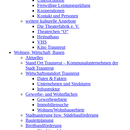
Unterrichtsorte
Freiwillige Leistungsprüfung
Kooperationen
Kontakt und Personen
weitere kulturelle Angebote
Die Theaterfabrik e. V.
Theaterchen “O”
Heimathaus
VHS
Kino Traunreut
Wohnen, Wirtschaft, Bauen
Aktuelles
Stand Ort Traunreut – Kommunalunternehmen der
Stadt Traunreut
Wirtschaftsstandort Traunreut
Daten & Fakten
Unternehmen und Strukturen
Infrastruktur
Gewerbe- und Wohnflächen
Gewerbegebiete
Immobiliensuche
Wohnen/Wohnbaugebiete
Stadtsanierung bzw. Städebauförderung
Bauleitplanung
Breitbandförderung