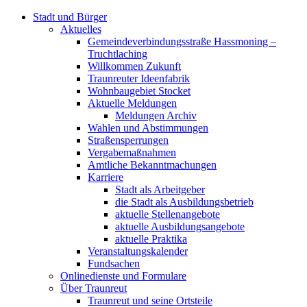
Stadt und Bürger
Aktuelles
Gemeindeverbindungsstraße Hassmoning –
Truchtlaching
Willkommen Zukunft
Traunreuter Ideenfabrik
Wohnbaugebiet Stocket
Aktuelle Meldungen
Meldungen Archiv
Wahlen und Abstimmungen
Straßensperrungen
Vergabemaßnahmen
Amtliche Bekanntmachungen
Karriere
Stadt als Arbeitgeber
die Stadt als Ausbildungsbetrieb
aktuelle Stellenangebote
aktuelle Ausbildungsangebote
aktuelle Praktika
Veranstaltungskalender
Fundsachen
Onlinedienste und Formulare
Über Traunreut
Traunreut und seine Ortsteile