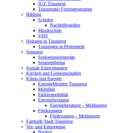
JUZ Traunreut
Traunreuter Ferienprogramm
Bildung
Schulen
Nachhilfestellen
Musikschule
VHS
Heiraten in Traunreut
Trauungen in Pertenstein
Senioren
Seniorensportgeräte
Seniorenbeirat
Soziale Einrichtungen
Kirchen und Gemeinschaften
Klima und Energie
EnergieMonitor Traunreut
Mobilität
Elektromobilität
Energieberatung
Energieberatung – Meldungen
Förderungen
Förderungen – Meldungen
Fairtrade Stadt Traunreut
Ver- und Entsorgung
Bauhof