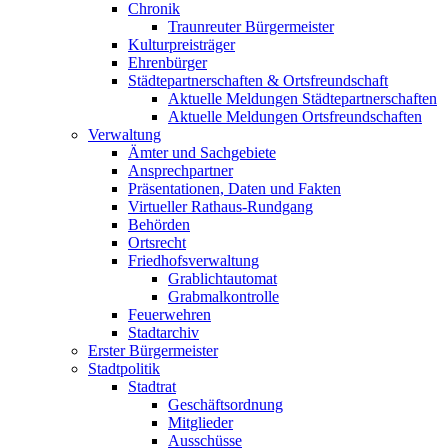
Chronik
Traunreuter Bürgermeister
Kulturpreisträger
Ehrenbürger
Städtepartnerschaften & Ortsfreundschaft
Aktuelle Meldungen Städtepartnerschaften
Aktuelle Meldungen Ortsfreundschaften
Verwaltung
Ämter und Sachgebiete
Ansprechpartner
Präsentationen, Daten und Fakten
Virtueller Rathaus-Rundgang
Behörden
Ortsrecht
Friedhofsverwaltung
Grablichtautomat
Grabmalkontrolle
Feuerwehren
Stadtarchiv
Erster Bürgermeister
Stadtpolitik
Stadtrat
Geschäftsordnung
Mitglieder
Ausschüsse