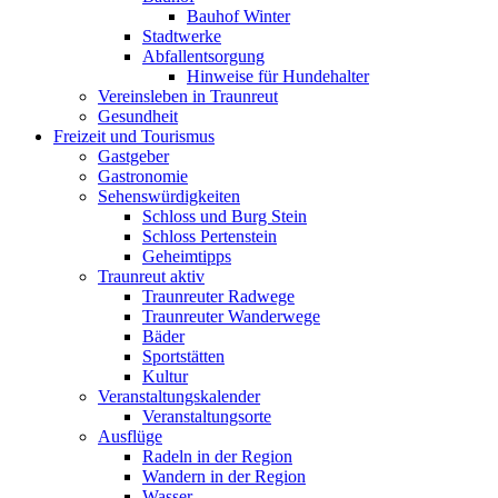
Bauhof Winter
Stadtwerke
Abfallentsorgung
Hinweise für Hundehalter
Vereinsleben in Traunreut
Gesundheit
Freizeit und Tourismus
Gastgeber
Gastronomie
Sehenswürdigkeiten
Schloss und Burg Stein
Schloss Pertenstein
Geheimtipps
Traunreut aktiv
Traunreuter Radwege
Traunreuter Wanderwege
Bäder
Sportstätten
Kultur
Veranstaltungskalender
Veranstaltungsorte
Ausflüge
Radeln in der Region
Wandern in der Region
Wasser