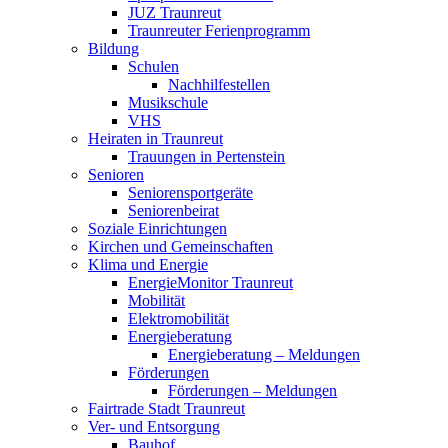
JUZ Traunreut
Traunreuter Ferienprogramm
Bildung
Schulen
Nachhilfestellen
Musikschule
VHS
Heiraten in Traunreut
Trauungen in Pertenstein
Senioren
Seniorensportgeräte
Seniorenbeirat
Soziale Einrichtungen
Kirchen und Gemeinschaften
Klima und Energie
EnergieMonitor Traunreut
Mobilität
Elektromobilität
Energieberatung
Energieberatung – Meldungen
Förderungen
Förderungen – Meldungen
Fairtrade Stadt Traunreut
Ver- und Entsorgung
Bauhof