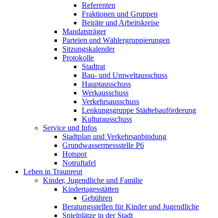
Referenten
Fraktionen und Gruppen
Beiräte und Arbeitskreise
Mandatsträger
Parteien und Wählergruppierungen
Sitzungskalender
Protokolle
Stadtrat
Bau- und Umweltausschuss
Hauptausschuss
Werkausschuss
Verkehrsausschuss
Lenkungsgruppe Städtebauförderung
Kulturausschuss
Service und Infos
Stadtplan und Verkehrsanbindung
Grundwassermessstelle P6
Hotspot
Notruftafel
Leben in Traunreut
Kinder, Jugendliche und Familie
Kindertagesstätten
Gebühren
Beratungsstellen für Kinder und Jugendliche
Spielplätze in der Stadt