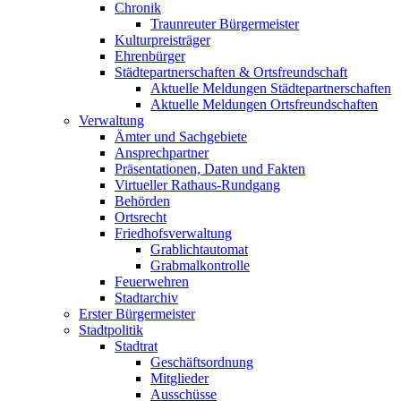
Chronik
Traunreuter Bürgermeister
Kulturpreisträger
Ehrenbürger
Städtepartnerschaften & Ortsfreundschaft
Aktuelle Meldungen Städtepartnerschaften
Aktuelle Meldungen Ortsfreundschaften
Verwaltung
Ämter und Sachgebiete
Ansprechpartner
Präsentationen, Daten und Fakten
Virtueller Rathaus-Rundgang
Behörden
Ortsrecht
Friedhofsverwaltung
Grablichtautomat
Grabmalkontrolle
Feuerwehren
Stadtarchiv
Erster Bürgermeister
Stadtpolitik
Stadtrat
Geschäftsordnung
Mitglieder
Ausschüsse