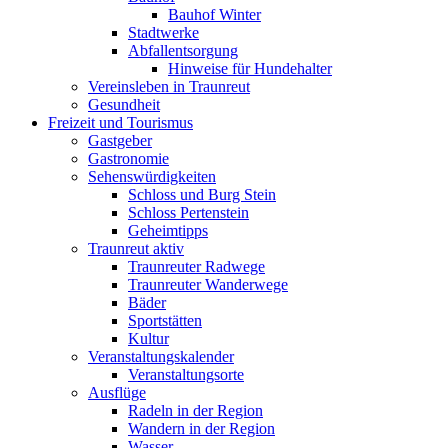
Bauhof Winter
Stadtwerke
Abfallentsorgung
Hinweise für Hundehalter
Vereinsleben in Traunreut
Gesundheit
Freizeit und Tourismus
Gastgeber
Gastronomie
Sehenswürdigkeiten
Schloss und Burg Stein
Schloss Pertenstein
Geheimtipps
Traunreut aktiv
Traunreuter Radwege
Traunreuter Wanderwege
Bäder
Sportstätten
Kultur
Veranstaltungskalender
Veranstaltungsorte
Ausflüge
Radeln in der Region
Wandern in der Region
Wasser