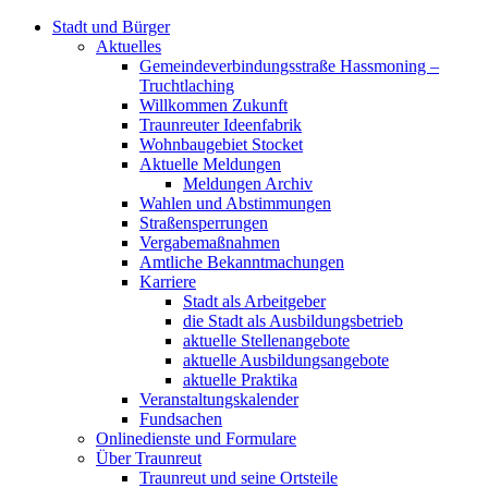
Stadt und Bürger
Aktuelles
Gemeindeverbindungsstraße Hassmoning –
Truchtlaching
Willkommen Zukunft
Traunreuter Ideenfabrik
Wohnbaugebiet Stocket
Aktuelle Meldungen
Meldungen Archiv
Wahlen und Abstimmungen
Straßensperrungen
Vergabemaßnahmen
Amtliche Bekanntmachungen
Karriere
Stadt als Arbeitgeber
die Stadt als Ausbildungsbetrieb
aktuelle Stellenangebote
aktuelle Ausbildungsangebote
aktuelle Praktika
Veranstaltungskalender
Fundsachen
Onlinedienste und Formulare
Über Traunreut
Traunreut und seine Ortsteile