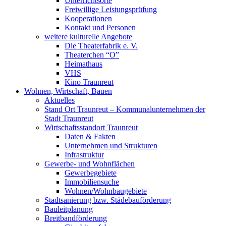
Unterrichtsorte
Freiwillige Leistungsprüfung
Kooperationen
Kontakt und Personen
weitere kulturelle Angebote
Die Theaterfabrik e. V.
Theaterchen “O”
Heimathaus
VHS
Kino Traunreut
Wohnen, Wirtschaft, Bauen
Aktuelles
Stand Ort Traunreut – Kommunalunternehmen der
Stadt Traunreut
Wirtschaftsstandort Traunreut
Daten & Fakten
Unternehmen und Strukturen
Infrastruktur
Gewerbe- und Wohnflächen
Gewerbegebiete
Immobiliensuche
Wohnen/Wohnbaugebiete
Stadtsanierung bzw. Städebauförderung
Bauleitplanung
Breitbandförderung