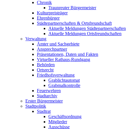
Chronik
Traunreuter Bürgermeister
Kulturpreisträger
Ehrenbürger
Städtepartnerschaften & Ortsfreundschaft
Aktuelle Meldungen Städtepartnerschaften
Aktuelle Meldungen Ortsfreundschaften
Verwaltung
Ämter und Sachgebiete
Ansprechpartner
Präsentationen, Daten und Fakten
Virtueller Rathaus-Rundgang
Behörden
Ortsrecht
Friedhofsverwaltung
Grablichtautomat
Grabmalkontrolle
Feuerwehren
Stadtarchiv
Erster Bürgermeister
Stadtpolitik
Stadtrat
Geschäftsordnung
Mitglieder
Ausschüsse