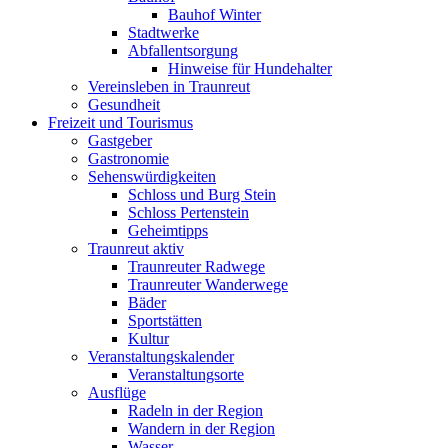
Bauhof Winter
Stadtwerke
Abfallentsorgung
Hinweise für Hundehalter
Vereinsleben in Traunreut
Gesundheit
Freizeit und Tourismus
Gastgeber
Gastronomie
Sehenswürdigkeiten
Schloss und Burg Stein
Schloss Pertenstein
Geheimtipps
Traunreut aktiv
Traunreuter Radwege
Traunreuter Wanderwege
Bäder
Sportstätten
Kultur
Veranstaltungskalender
Veranstaltungsorte
Ausflüge
Radeln in der Region
Wandern in der Region
Wasser