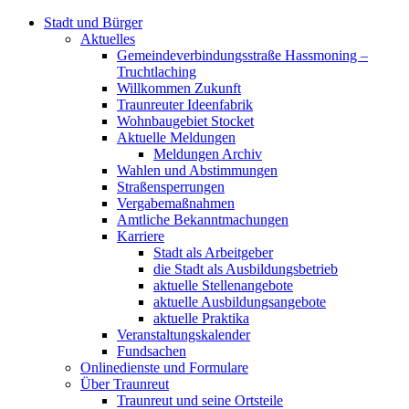
Stadt und Bürger
Aktuelles
Gemeindeverbindungsstraße Hassmoning –
Truchtlaching
Willkommen Zukunft
Traunreuter Ideenfabrik
Wohnbaugebiet Stocket
Aktuelle Meldungen
Meldungen Archiv
Wahlen und Abstimmungen
Straßensperrungen
Vergabemaßnahmen
Amtliche Bekanntmachungen
Karriere
Stadt als Arbeitgeber
die Stadt als Ausbildungsbetrieb
aktuelle Stellenangebote
aktuelle Ausbildungsangebote
aktuelle Praktika
Veranstaltungskalender
Fundsachen
Onlinedienste und Formulare
Über Traunreut
Traunreut und seine Ortsteile