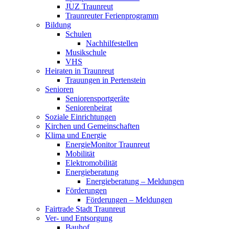
JUZ Traunreut
Traunreuter Ferienprogramm
Bildung
Schulen
Nachhilfestellen
Musikschule
VHS
Heiraten in Traunreut
Trauungen in Pertenstein
Senioren
Seniorensportgeräte
Seniorenbeirat
Soziale Einrichtungen
Kirchen und Gemeinschaften
Klima und Energie
EnergieMonitor Traunreut
Mobilität
Elektromobilität
Energieberatung
Energieberatung – Meldungen
Förderungen
Förderungen – Meldungen
Fairtrade Stadt Traunreut
Ver- und Entsorgung
Bauhof