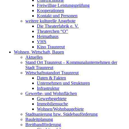
Unterrichtsorte
Freiwillige Leistungsprüfung
Kooperationen
Kontakt und Personen
weitere kulturelle Angebote
Die Theaterfabrik e. V.
Theaterchen “O”
Heimathaus
VHS
Kino Traunreut
Wohnen, Wirtschaft, Bauen
Aktuelles
Stand Ort Traunreut – Kommunalunternehmen der
Stadt Traunreut
Wirtschaftsstandort Traunreut
Daten & Fakten
Unternehmen und Strukturen
Infrastruktur
Gewerbe- und Wohnflächen
Gewerbegebiete
Immobiliensuche
Wohnen/Wohnbaugebiete
Stadtsanierung bzw. Städebauförderung
Bauleitplanung
Breitbandförderung