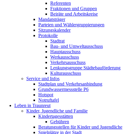
Referenten
Fraktionen und Gruppen
Beiräte und Arbeitskreise
Mandatsträger
Parteien und Wählergruppierungen
Sitzungskalender
Protokolle
Stadtrat
Bau- und Umweltausschuss
Hauptausschuss
Werkausschuss
Verkehrsausschuss
Lenkungsgruppe Städtebauförderung
Kulturausschuss
Service und Infos
Stadtplan und Verkehrsanbindung
Grundwassermessstelle P6
Hotspot
Notruftafel
Leben in Traunreut
Kinder, Jugendliche und Familie
Kindertagesstätten
Gebühren
Beratungsstellen für Kinder und Jugendliche
Spielplätze in der Stadt