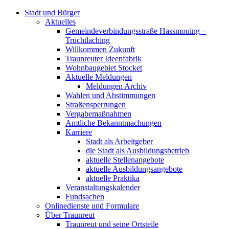
Stadt und Bürger
Aktuelles
Gemeindeverbindungsstraße Hassmoning –
Truchtlaching
Willkommen Zukunft
Traunreuter Ideenfabrik
Wohnbaugebiet Stocket
Aktuelle Meldungen
Meldungen Archiv
Wahlen und Abstimmungen
Straßensperrungen
Vergabemaßnahmen
Amtliche Bekanntmachungen
Karriere
Stadt als Arbeitgeber
die Stadt als Ausbildungsbetrieb
aktuelle Stellenangebote
aktuelle Ausbildungsangebote
aktuelle Praktika
Veranstaltungskalender
Fundsachen
Onlinedienste und Formulare
Über Traunreut
Traunreut und seine Ortsteile