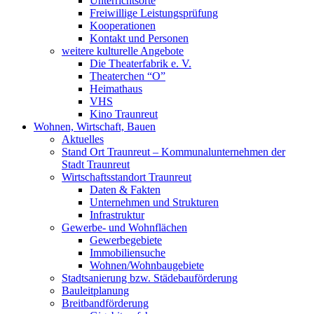
Unterrichtsorte
Freiwillige Leistungsprüfung
Kooperationen
Kontakt und Personen
weitere kulturelle Angebote
Die Theaterfabrik e. V.
Theaterchen “O”
Heimathaus
VHS
Kino Traunreut
Wohnen, Wirtschaft, Bauen
Aktuelles
Stand Ort Traunreut – Kommunalunternehmen der
Stadt Traunreut
Wirtschaftsstandort Traunreut
Daten & Fakten
Unternehmen und Strukturen
Infrastruktur
Gewerbe- und Wohnflächen
Gewerbegebiete
Immobiliensuche
Wohnen/Wohnbaugebiete
Stadtsanierung bzw. Städebauförderung
Bauleitplanung
Breitbandförderung