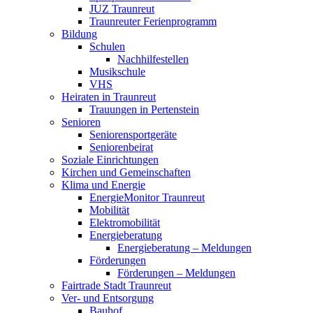
JUZ Traunreut
Traunreuter Ferienprogramm
Bildung
Schulen
Nachhilfestellen
Musikschule
VHS
Heiraten in Traunreut
Trauungen in Pertenstein
Senioren
Seniorensportgeräte
Seniorenbeirat
Soziale Einrichtungen
Kirchen und Gemeinschaften
Klima und Energie
EnergieMonitor Traunreut
Mobilität
Elektromobilität
Energieberatung
Energieberatung – Meldungen
Förderungen
Förderungen – Meldungen
Fairtrade Stadt Traunreut
Ver- und Entsorgung
Bauhof