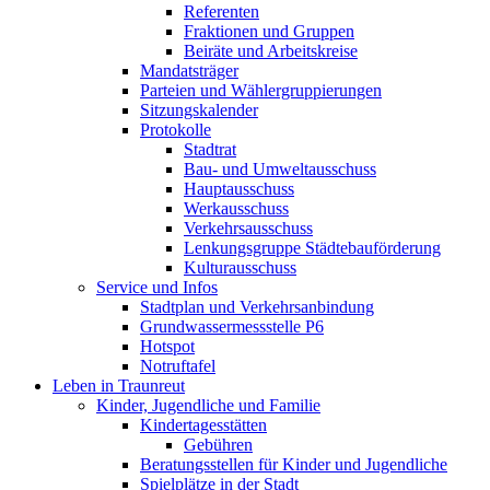
Referenten
Fraktionen und Gruppen
Beiräte und Arbeitskreise
Mandatsträger
Parteien und Wählergruppierungen
Sitzungskalender
Protokolle
Stadtrat
Bau- und Umweltausschuss
Hauptausschuss
Werkausschuss
Verkehrsausschuss
Lenkungsgruppe Städtebauförderung
Kulturausschuss
Service und Infos
Stadtplan und Verkehrsanbindung
Grundwassermessstelle P6
Hotspot
Notruftafel
Leben in Traunreut
Kinder, Jugendliche und Familie
Kindertagesstätten
Gebühren
Beratungsstellen für Kinder und Jugendliche
Spielplätze in der Stadt