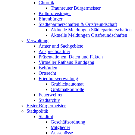
Chronik
Traunreuter Bürgermeister
Kulturpreisträger
Ehrenbürger
Städtepartnerschaften & Ortsfreundschaft
Aktuelle Meldungen Städtepartnerschaften
Aktuelle Meldungen Ortsfreundschaften
Verwaltung
Ämter und Sachgebiete
Ansprechpartner
Präsentationen, Daten und Fakten
Virtueller Rathaus-Rundgang
Behörden
Ortsrecht
Friedhofsverwaltung
Grablichtautomat
Grabmalkontrolle
Feuerwehren
Stadtarchiv
Erster Bürgermeister
Stadtpolitik
Stadtrat
Geschäftsordnung
Mitglieder
Ausschüsse