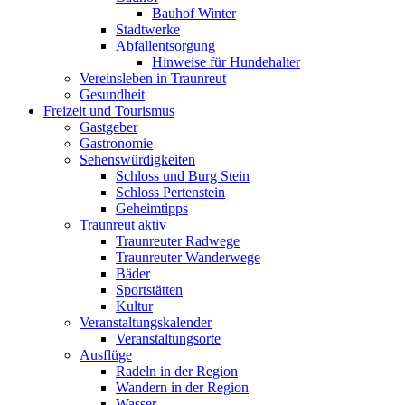
Bauhof Winter
Stadtwerke
Abfallentsorgung
Hinweise für Hundehalter
Vereinsleben in Traunreut
Gesundheit
Freizeit und Tourismus
Gastgeber
Gastronomie
Sehenswürdigkeiten
Schloss und Burg Stein
Schloss Pertenstein
Geheimtipps
Traunreut aktiv
Traunreuter Radwege
Traunreuter Wanderwege
Bäder
Sportstätten
Kultur
Veranstaltungskalender
Veranstaltungsorte
Ausflüge
Radeln in der Region
Wandern in der Region
Wasser