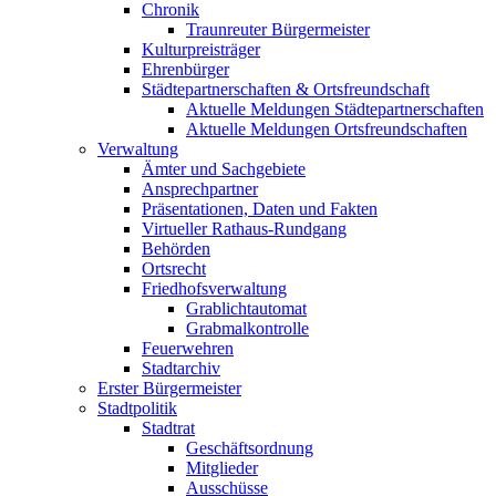
Chronik
Traunreuter Bürgermeister
Kulturpreisträger
Ehrenbürger
Städtepartnerschaften & Ortsfreundschaft
Aktuelle Meldungen Städtepartnerschaften
Aktuelle Meldungen Ortsfreundschaften
Verwaltung
Ämter und Sachgebiete
Ansprechpartner
Präsentationen, Daten und Fakten
Virtueller Rathaus-Rundgang
Behörden
Ortsrecht
Friedhofsverwaltung
Grablichtautomat
Grabmalkontrolle
Feuerwehren
Stadtarchiv
Erster Bürgermeister
Stadtpolitik
Stadtrat
Geschäftsordnung
Mitglieder
Ausschüsse