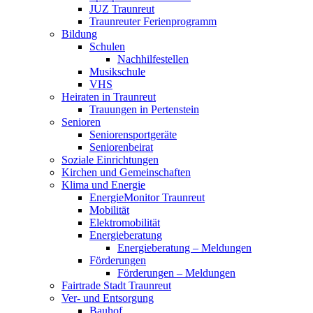
JUZ Traunreut
Traunreuter Ferienprogramm
Bildung
Schulen
Nachhilfestellen
Musikschule
VHS
Heiraten in Traunreut
Trauungen in Pertenstein
Senioren
Seniorensportgeräte
Seniorenbeirat
Soziale Einrichtungen
Kirchen und Gemeinschaften
Klima und Energie
EnergieMonitor Traunreut
Mobilität
Elektromobilität
Energieberatung
Energieberatung – Meldungen
Förderungen
Förderungen – Meldungen
Fairtrade Stadt Traunreut
Ver- und Entsorgung
Bauhof