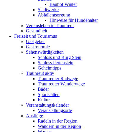
Bauhof Winter
Stadtwerke
Abfallentsorgung
Hinweise für Hundehalter
Vereinsleben in Traunreut
Gesundheit
Freizeit und Tourismus
Gastgeber
Gastronomie
Sehenswürdigkeiten
Schloss und Burg Stein
Schloss Pertenstein
Geheimtipps
Traunreut aktiv
Traunreuter Radwege
Traunreuter Wanderwege
Bäder
Sportstätten
Kultur
Veranstaltungskalender
Veranstaltungsorte
Ausflüge
Radeln in der Region
Wandern in der Region
Wasser