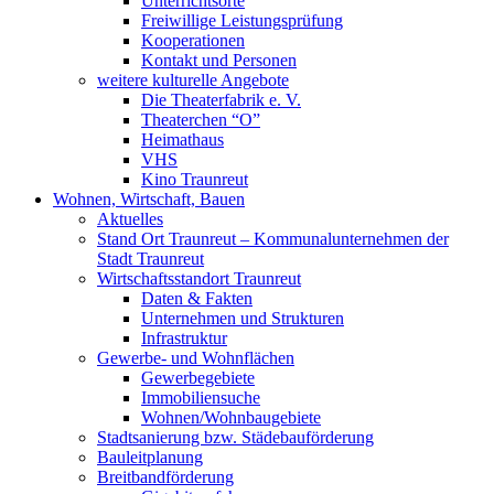
Unterrichtsorte
Freiwillige Leistungsprüfung
Kooperationen
Kontakt und Personen
weitere kulturelle Angebote
Die Theaterfabrik e. V.
Theaterchen “O”
Heimathaus
VHS
Kino Traunreut
Wohnen, Wirtschaft, Bauen
Aktuelles
Stand Ort Traunreut – Kommunalunternehmen der
Stadt Traunreut
Wirtschaftsstandort Traunreut
Daten & Fakten
Unternehmen und Strukturen
Infrastruktur
Gewerbe- und Wohnflächen
Gewerbegebiete
Immobiliensuche
Wohnen/Wohnbaugebiete
Stadtsanierung bzw. Städebauförderung
Bauleitplanung
Breitbandförderung