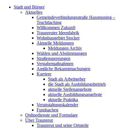
Stadt und Bürger
Aktuelles
Gemeindeverbindungsstraße Hassmoning –
Truchtlaching
Willkommen Zukunft
Traunreuter Ideenfabrik
Wohnbaugebiet Stocket
Aktuelle Meldungen
Meldungen Archiv
Wahlen und Abstimmungen
Straßensperrungen
Vergabemaßnahmen
Amtliche Bekanntmachungen
Karriere
Stadt als Arbeitgeber
die Stadt als Ausbildungsbetrieb
aktuelle Stellenangebote
aktuelle Ausbildungsangebote
aktuelle Praktika
Veranstaltungskalender
Fundsachen
Onlinedienste und Formulare
Über Traunreut
Traunreut und seine Ortsteile