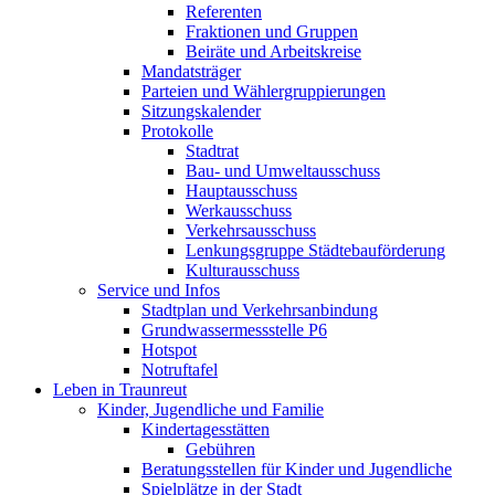
Referenten
Fraktionen und Gruppen
Beiräte und Arbeitskreise
Mandatsträger
Parteien und Wählergruppierungen
Sitzungskalender
Protokolle
Stadtrat
Bau- und Umweltausschuss
Hauptausschuss
Werkausschuss
Verkehrsausschuss
Lenkungsgruppe Städtebauförderung
Kulturausschuss
Service und Infos
Stadtplan und Verkehrsanbindung
Grundwassermessstelle P6
Hotspot
Notruftafel
Leben in Traunreut
Kinder, Jugendliche und Familie
Kindertagesstätten
Gebühren
Beratungsstellen für Kinder und Jugendliche
Spielplätze in der Stadt