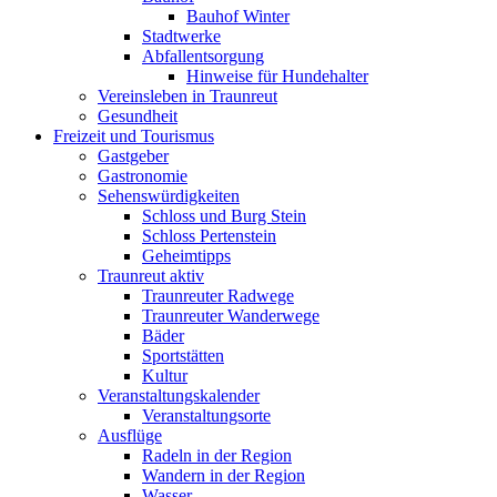
Bauhof Winter
Stadtwerke
Abfallentsorgung
Hinweise für Hundehalter
Vereinsleben in Traunreut
Gesundheit
Freizeit und Tourismus
Gastgeber
Gastronomie
Sehenswürdigkeiten
Schloss und Burg Stein
Schloss Pertenstein
Geheimtipps
Traunreut aktiv
Traunreuter Radwege
Traunreuter Wanderwege
Bäder
Sportstätten
Kultur
Veranstaltungskalender
Veranstaltungsorte
Ausflüge
Radeln in der Region
Wandern in der Region
Wasser