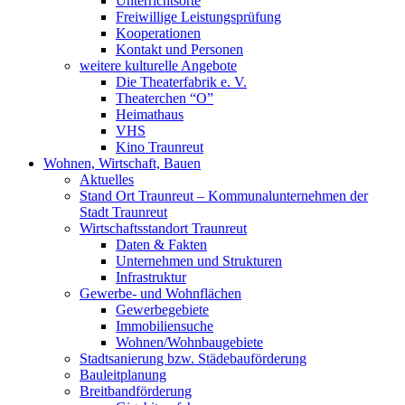
Unterrichtsorte
Freiwillige Leistungsprüfung
Kooperationen
Kontakt und Personen
weitere kulturelle Angebote
Die Theaterfabrik e. V.
Theaterchen “O”
Heimathaus
VHS
Kino Traunreut
Wohnen, Wirtschaft, Bauen
Aktuelles
Stand Ort Traunreut – Kommunalunternehmen der
Stadt Traunreut
Wirtschaftsstandort Traunreut
Daten & Fakten
Unternehmen und Strukturen
Infrastruktur
Gewerbe- und Wohnflächen
Gewerbegebiete
Immobiliensuche
Wohnen/Wohnbaugebiete
Stadtsanierung bzw. Städebauförderung
Bauleitplanung
Breitbandförderung