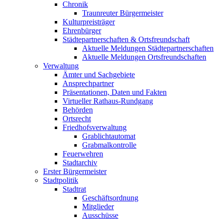
Chronik
Traunreuter Bürgermeister
Kulturpreisträger
Ehrenbürger
Städtepartnerschaften & Ortsfreundschaft
Aktuelle Meldungen Städtepartnerschaften
Aktuelle Meldungen Ortsfreundschaften
Verwaltung
Ämter und Sachgebiete
Ansprechpartner
Präsentationen, Daten und Fakten
Virtueller Rathaus-Rundgang
Behörden
Ortsrecht
Friedhofsverwaltung
Grablichtautomat
Grabmalkontrolle
Feuerwehren
Stadtarchiv
Erster Bürgermeister
Stadtpolitik
Stadtrat
Geschäftsordnung
Mitglieder
Ausschüsse