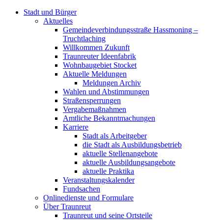
Stadt und Bürger
Aktuelles
Gemeindeverbindungsstraße Hassmoning –
Truchtlaching
Willkommen Zukunft
Traunreuter Ideenfabrik
Wohnbaugebiet Stocket
Aktuelle Meldungen
Meldungen Archiv
Wahlen und Abstimmungen
Straßensperrungen
Vergabemaßnahmen
Amtliche Bekanntmachungen
Karriere
Stadt als Arbeitgeber
die Stadt als Ausbildungsbetrieb
aktuelle Stellenangebote
aktuelle Ausbildungsangebote
aktuelle Praktika
Veranstaltungskalender
Fundsachen
Onlinedienste und Formulare
Über Traunreut
Traunreut und seine Ortsteile