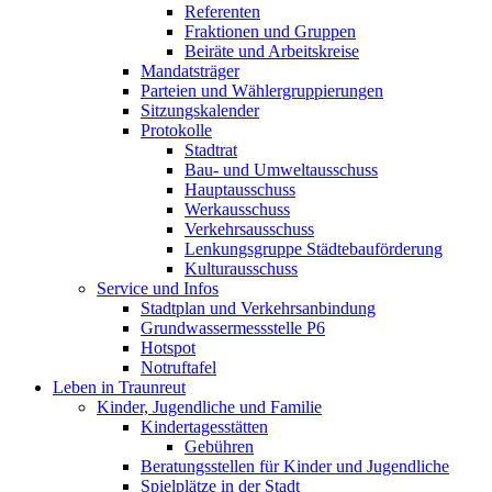
Referenten
Fraktionen und Gruppen
Beiräte und Arbeitskreise
Mandatsträger
Parteien und Wählergruppierungen
Sitzungskalender
Protokolle
Stadtrat
Bau- und Umweltausschuss
Hauptausschuss
Werkausschuss
Verkehrsausschuss
Lenkungsgruppe Städtebauförderung
Kulturausschuss
Service und Infos
Stadtplan und Verkehrsanbindung
Grundwassermessstelle P6
Hotspot
Notruftafel
Leben in Traunreut
Kinder, Jugendliche und Familie
Kindertagesstätten
Gebühren
Beratungsstellen für Kinder und Jugendliche
Spielplätze in der Stadt