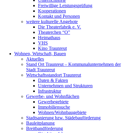
Unterrichtsorte
Freiwillige Leistungsprüfung
Kooperationen
Kontakt und Personen
weitere kulturelle Angebote
Die Theaterfabrik e. V.
Theaterchen “O”
Heimathaus
VHS
Kino Traunreut
Wohnen, Wirtschaft, Bauen
Aktuelles
Stand Ort Traunreut – Kommunalunternehmen der
Stadt Traunreut
Wirtschaftsstandort Traunreut
Daten & Fakten
Unternehmen und Strukturen
Infrastruktur
Gewerbe- und Wohnflächen
Gewerbegebiete
Immobiliensuche
Wohnen/Wohnbaugebiete
Stadtsanierung bzw. Städebauförderung
Bauleitplanung
Breitbandförderung