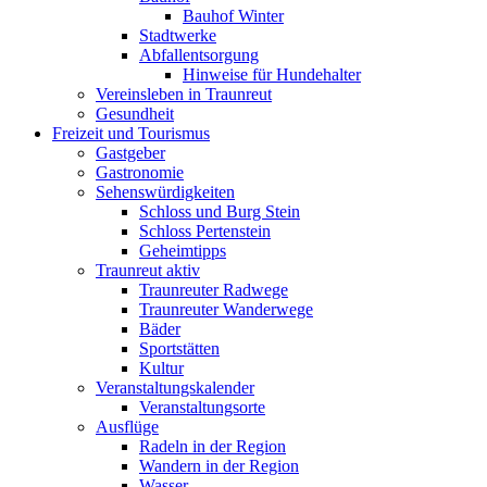
Bauhof Winter
Stadtwerke
Abfallentsorgung
Hinweise für Hundehalter
Vereinsleben in Traunreut
Gesundheit
Freizeit und Tourismus
Gastgeber
Gastronomie
Sehenswürdigkeiten
Schloss und Burg Stein
Schloss Pertenstein
Geheimtipps
Traunreut aktiv
Traunreuter Radwege
Traunreuter Wanderwege
Bäder
Sportstätten
Kultur
Veranstaltungskalender
Veranstaltungsorte
Ausflüge
Radeln in der Region
Wandern in der Region
Wasser