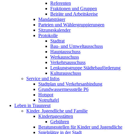
Referenten
Fraktionen und Gruppen
Beiräte und Arbeitskreise
Mandatsträger
Parteien und Wählergruppierungen
Sitzungskalender
Protokolle
Stadtrat
Bau- und Umweltausschuss
Hauptausschuss
Werkausschuss
Verkehrsausschuss
Lenkungsgruppe Städtebauförderung
Kulturausschuss
Service und Infos
Stadtplan und Verkehrsanbindung
Grundwassermessstelle P6
Hotspot
Notruftafel
Leben in Traunreut
Kinder, Jugendliche und Familie
Kindertagesstätten
Gebühren
Beratungsstellen für Kinder und Jugendliche
Spielplätze in der Stadt