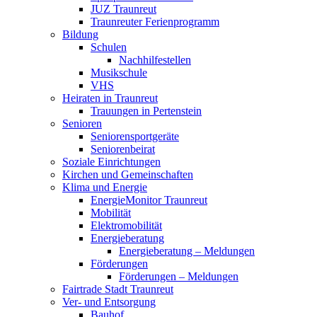
JUZ Traunreut
Traunreuter Ferienprogramm
Bildung
Schulen
Nachhilfestellen
Musikschule
VHS
Heiraten in Traunreut
Trauungen in Pertenstein
Senioren
Seniorensportgeräte
Seniorenbeirat
Soziale Einrichtungen
Kirchen und Gemeinschaften
Klima und Energie
EnergieMonitor Traunreut
Mobilität
Elektromobilität
Energieberatung
Energieberatung – Meldungen
Förderungen
Förderungen – Meldungen
Fairtrade Stadt Traunreut
Ver- und Entsorgung
Bauhof