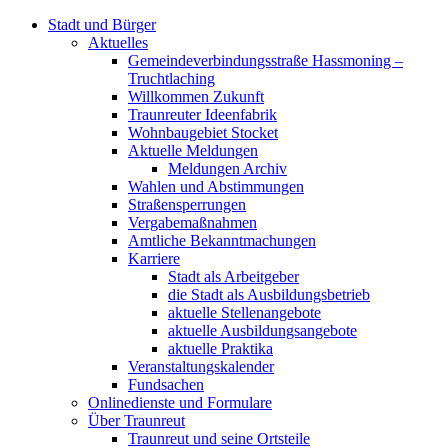
Stadt und Bürger
Aktuelles
Gemeindeverbindungsstraße Hassmoning –
Truchtlaching
Willkommen Zukunft
Traunreuter Ideenfabrik
Wohnbaugebiet Stocket
Aktuelle Meldungen
Meldungen Archiv
Wahlen und Abstimmungen
Straßensperrungen
Vergabemaßnahmen
Amtliche Bekanntmachungen
Karriere
Stadt als Arbeitgeber
die Stadt als Ausbildungsbetrieb
aktuelle Stellenangebote
aktuelle Ausbildungsangebote
aktuelle Praktika
Veranstaltungskalender
Fundsachen
Onlinedienste und Formulare
Über Traunreut
Traunreut und seine Ortsteile