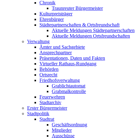
Chronik
Traunreuter Bürgermeister
Kulturpreisträger
Ehrenbürger
Städtepartnerschaften & Ortsfreundschaft
Aktuelle Meldungen Städtepartnerschaften
Aktuelle Meldungen Ortsfreundschaften
Verwaltung
Ämter und Sachgebiete
Ansprechpartner
Präsentationen, Daten und Fakten
Virtueller Rathaus-Rundgang
Behörden
Ortsrecht
Friedhofsverwaltung
Grablichtautomat
Grabmalkontrolle
Feuerwehren
Stadtarchiv
Erster Bürgermeister
Stadtpolitik
Stadtrat
Geschäftsordnung
Mitglieder
Ausschüsse