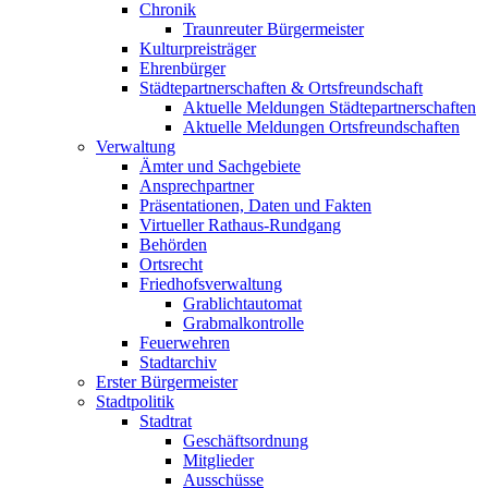
Chronik
Traunreuter Bürgermeister
Kulturpreisträger
Ehrenbürger
Städtepartnerschaften & Ortsfreundschaft
Aktuelle Meldungen Städtepartnerschaften
Aktuelle Meldungen Ortsfreundschaften
Verwaltung
Ämter und Sachgebiete
Ansprechpartner
Präsentationen, Daten und Fakten
Virtueller Rathaus-Rundgang
Behörden
Ortsrecht
Friedhofsverwaltung
Grablichtautomat
Grabmalkontrolle
Feuerwehren
Stadtarchiv
Erster Bürgermeister
Stadtpolitik
Stadtrat
Geschäftsordnung
Mitglieder
Ausschüsse