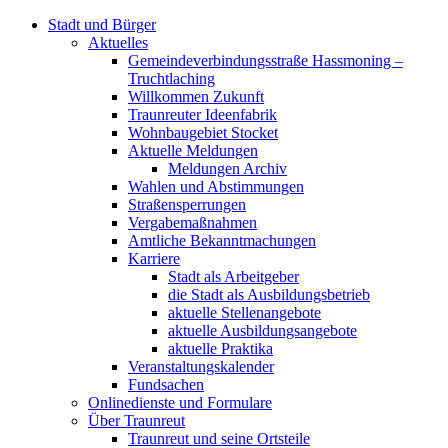
Stadt und Bürger
Aktuelles
Gemeindeverbindungsstraße Hassmoning –
Truchtlaching
Willkommen Zukunft
Traunreuter Ideenfabrik
Wohnbaugebiet Stocket
Aktuelle Meldungen
Meldungen Archiv
Wahlen und Abstimmungen
Straßensperrungen
Vergabemaßnahmen
Amtliche Bekanntmachungen
Karriere
Stadt als Arbeitgeber
die Stadt als Ausbildungsbetrieb
aktuelle Stellenangebote
aktuelle Ausbildungsangebote
aktuelle Praktika
Veranstaltungskalender
Fundsachen
Onlinedienste und Formulare
Über Traunreut
Traunreut und seine Ortsteile