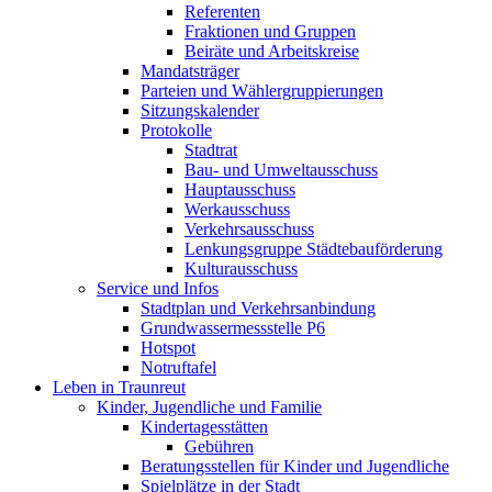
Referenten
Fraktionen und Gruppen
Beiräte und Arbeitskreise
Mandatsträger
Parteien und Wählergruppierungen
Sitzungskalender
Protokolle
Stadtrat
Bau- und Umweltausschuss
Hauptausschuss
Werkausschuss
Verkehrsausschuss
Lenkungsgruppe Städtebauförderung
Kulturausschuss
Service und Infos
Stadtplan und Verkehrsanbindung
Grundwassermessstelle P6
Hotspot
Notruftafel
Leben in Traunreut
Kinder, Jugendliche und Familie
Kindertagesstätten
Gebühren
Beratungsstellen für Kinder und Jugendliche
Spielplätze in der Stadt