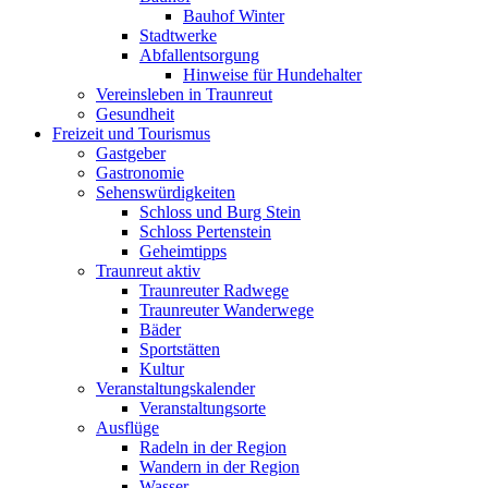
Bauhof Winter
Stadtwerke
Abfallentsorgung
Hinweise für Hundehalter
Vereinsleben in Traunreut
Gesundheit
Freizeit und Tourismus
Gastgeber
Gastronomie
Sehenswürdigkeiten
Schloss und Burg Stein
Schloss Pertenstein
Geheimtipps
Traunreut aktiv
Traunreuter Radwege
Traunreuter Wanderwege
Bäder
Sportstätten
Kultur
Veranstaltungskalender
Veranstaltungsorte
Ausflüge
Radeln in der Region
Wandern in der Region
Wasser