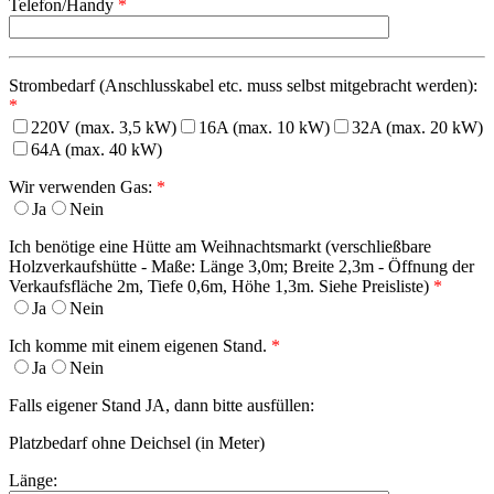
Telefon/Handy
*
Strombedarf (Anschlusskabel etc. muss selbst mitgebracht werden):
*
220V (max. 3,5 kW)
16A (max. 10 kW)
32A (max. 20 kW)
64A (max. 40 kW)
Wir verwenden Gas:
*
Ja
Nein
Ich benötige eine Hütte am Weihnachtsmarkt (verschließbare
Holzverkaufshütte - Maße: Länge 3,0m; Breite 2,3m - Öffnung der
Verkaufsfläche 2m, Tiefe 0,6m, Höhe 1,3m. Siehe Preisliste)
*
Ja
Nein
Ich komme mit einem eigenen Stand.
*
Ja
Nein
Falls eigener Stand JA, dann bitte ausfüllen:
Platzbedarf ohne Deichsel (in Meter)
Länge: