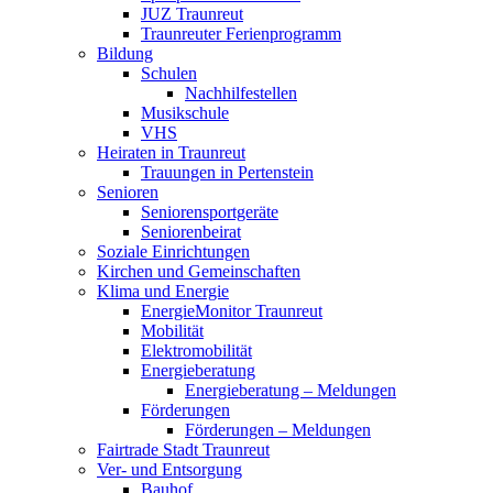
JUZ Traunreut
Traunreuter Ferienprogramm
Bildung
Schulen
Nachhilfestellen
Musikschule
VHS
Heiraten in Traunreut
Trauungen in Pertenstein
Senioren
Seniorensportgeräte
Seniorenbeirat
Soziale Einrichtungen
Kirchen und Gemeinschaften
Klima und Energie
EnergieMonitor Traunreut
Mobilität
Elektromobilität
Energieberatung
Energieberatung – Meldungen
Förderungen
Förderungen – Meldungen
Fairtrade Stadt Traunreut
Ver- und Entsorgung
Bauhof