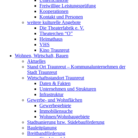
Unterrichtsorte
Freiwillige Leistungsprüfung
Kooperationen
Kontakt und Personen
weitere kulturelle Angebote
Die Theaterfabrik e. V.
Theaterchen “O”
Heimathaus
VHS
Kino Traunreut
Wohnen, Wirtschaft, Bauen
Aktuelles
Stand Ort Traunreut – Kommunalunternehmen der
Stadt Traunreut
Wirtschaftsstandort Traunreut
Daten & Fakten
Unternehmen und Strukturen
Infrastruktur
Gewerbe- und Wohnflächen
Gewerbegebiete
Immobiliensuche
Wohnen/Wohnbaugebiete
Stadtsanierung bzw. Städebauförderung
Bauleitplanung
Breitbandförderung