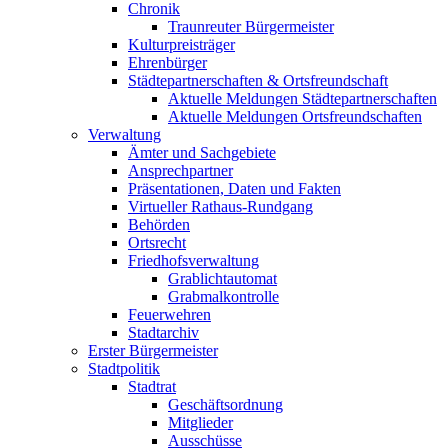
Chronik
Traunreuter Bürgermeister
Kulturpreisträger
Ehrenbürger
Städtepartnerschaften & Ortsfreundschaft
Aktuelle Meldungen Städtepartnerschaften
Aktuelle Meldungen Ortsfreundschaften
Verwaltung
Ämter und Sachgebiete
Ansprechpartner
Präsentationen, Daten und Fakten
Virtueller Rathaus-Rundgang
Behörden
Ortsrecht
Friedhofsverwaltung
Grablichtautomat
Grabmalkontrolle
Feuerwehren
Stadtarchiv
Erster Bürgermeister
Stadtpolitik
Stadtrat
Geschäftsordnung
Mitglieder
Ausschüsse