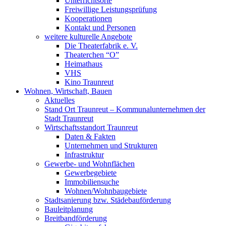
Unterrichtsorte
Freiwillige Leistungsprüfung
Kooperationen
Kontakt und Personen
weitere kulturelle Angebote
Die Theaterfabrik e. V.
Theaterchen “O”
Heimathaus
VHS
Kino Traunreut
Wohnen, Wirtschaft, Bauen
Aktuelles
Stand Ort Traunreut – Kommunalunternehmen der
Stadt Traunreut
Wirtschaftsstandort Traunreut
Daten & Fakten
Unternehmen und Strukturen
Infrastruktur
Gewerbe- und Wohnflächen
Gewerbegebiete
Immobiliensuche
Wohnen/Wohnbaugebiete
Stadtsanierung bzw. Städebauförderung
Bauleitplanung
Breitbandförderung