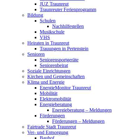
JUZ Traunreut
Traunreuter Ferienprogramm
Bildung
Schulen
Nachhilfestellen
Musikschule
VHS
Heiraten in Traunreut
Trauungen in Pertenstein
Senioren
Seniorensportgeräte
Seniorenbeirat
Soziale Einrichtungen
Kirchen und Gemeinschaften
Klima und Energie
EnergieMonitor Traunreut
Mobilität
Elektromobilität
Energieberatung
Energieberatung – Meldungen
Förderungen
Förderungen – Meldungen
Fairtrade Stadt Traunreut
Ver- und Entsorgung
Bauhof