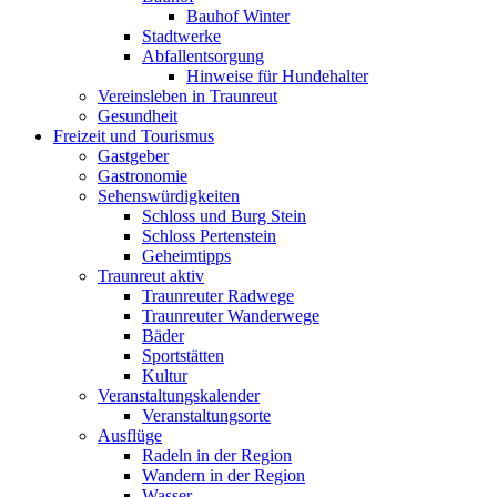
Bauhof Winter
Stadtwerke
Abfallentsorgung
Hinweise für Hundehalter
Vereinsleben in Traunreut
Gesundheit
Freizeit und Tourismus
Gastgeber
Gastronomie
Sehenswürdigkeiten
Schloss und Burg Stein
Schloss Pertenstein
Geheimtipps
Traunreut aktiv
Traunreuter Radwege
Traunreuter Wanderwege
Bäder
Sportstätten
Kultur
Veranstaltungskalender
Veranstaltungsorte
Ausflüge
Radeln in der Region
Wandern in der Region
Wasser