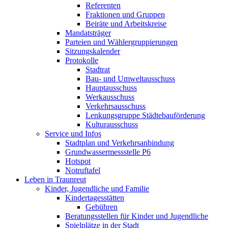
Referenten
Fraktionen und Gruppen
Beiräte und Arbeitskreise
Mandatsträger
Parteien und Wählergruppierungen
Sitzungskalender
Protokolle
Stadtrat
Bau- und Umweltausschuss
Hauptausschuss
Werkausschuss
Verkehrsausschuss
Lenkungsgruppe Städtebauförderung
Kulturausschuss
Service und Infos
Stadtplan und Verkehrsanbindung
Grundwassermessstelle P6
Hotspot
Notruftafel
Leben in Traunreut
Kinder, Jugendliche und Familie
Kindertagesstätten
Gebühren
Beratungsstellen für Kinder und Jugendliche
Spielplätze in der Stadt