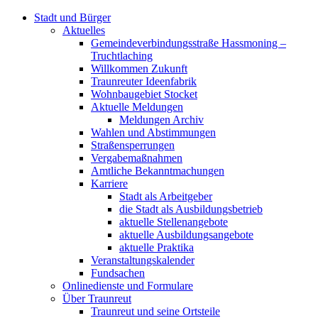
Stadt und Bürger
Aktuelles
Gemeindeverbindungsstraße Hassmoning –
Truchtlaching
Willkommen Zukunft
Traunreuter Ideenfabrik
Wohnbaugebiet Stocket
Aktuelle Meldungen
Meldungen Archiv
Wahlen und Abstimmungen
Straßensperrungen
Vergabemaßnahmen
Amtliche Bekanntmachungen
Karriere
Stadt als Arbeitgeber
die Stadt als Ausbildungsbetrieb
aktuelle Stellenangebote
aktuelle Ausbildungsangebote
aktuelle Praktika
Veranstaltungskalender
Fundsachen
Onlinedienste und Formulare
Über Traunreut
Traunreut und seine Ortsteile