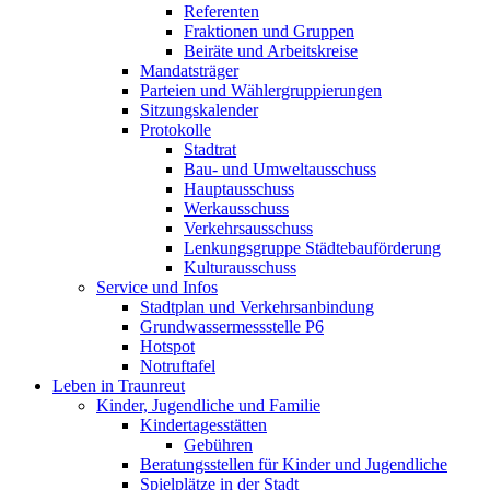
Referenten
Fraktionen und Gruppen
Beiräte und Arbeitskreise
Mandatsträger
Parteien und Wählergruppierungen
Sitzungskalender
Protokolle
Stadtrat
Bau- und Umweltausschuss
Hauptausschuss
Werkausschuss
Verkehrsausschuss
Lenkungsgruppe Städtebauförderung
Kulturausschuss
Service und Infos
Stadtplan und Verkehrsanbindung
Grundwassermessstelle P6
Hotspot
Notruftafel
Leben in Traunreut
Kinder, Jugendliche und Familie
Kindertagesstätten
Gebühren
Beratungsstellen für Kinder und Jugendliche
Spielplätze in der Stadt