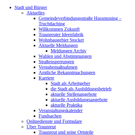
Stadt und Bürger
Aktuelles
Gemeindeverbindungsstraße Hassmoning –
Truchtlaching
Willkommen Zukunft
Traunreuter Ideenfabrik
Wohnbaugebiet Stocket
Aktuelle Meldungen
Meldungen Archiv
Wahlen und Abstimmungen
Straßensperrungen
Vergabemaßnahmen
Amtliche Bekanntmachungen
Karriere
Stadt als Arbeitgeber
die Stadt als Ausbildungsbetrieb
aktuelle Stellenangebote
aktuelle Ausbildungsangebote
aktuelle Praktika
Veranstaltungskalender
Fundsachen
Onlinedienste und Formulare
Über Traunreut
Traunreut und seine Ortsteile