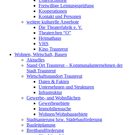
Unterrichtsorte
Freiwillige Leistungsprüfung
Kooperationen
Kontakt und Personen
weitere kulturelle Angebote
Die Theaterfabrik e. V.
Theaterchen “O”
Heimathaus
VHS
Kino Traunreut
Wohnen, Wirtschaft, Bauen
Aktuelles
Stand Ort Traunreut – Kommunalunternehmen der
Stadt Traunreut
Wirtschaftsstandort Traunreut
Daten & Fakten
Unternehmen und Strukturen
Infrastruktur
Gewerbe- und Wohnflächen
Gewerbegebiete
Immobiliensuche
Wohnen/Wohnbaugebiete
Stadtsanierung bzw. Städebauförderung
Bauleitplanung
Breitbandförderung