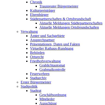
Chronik
Traunreuter Bürgermeister
Kulturpreisträger
Ehrenbürger
Städtepartnerschaften & Ortsfreundschaft
Aktuelle Meldungen Städtepartnerschaften
Aktuelle Meldungen Ortsfreundschaften
Verwaltung
Ämter und Sachgebiete
Ansprechpartner
Präsentationen, Daten und Fakten
Virtueller Rathaus-Rundgang
Behörden
Ortsrecht
Friedhofsverwaltung
Grablichtautomat
Grabmalkontrolle
Feuerwehren
Stadtarchiv
Erster Bürgermeister
Stadtpolitik
Stadtrat
Geschäftsordnung
Mitglieder
Ausschüsse