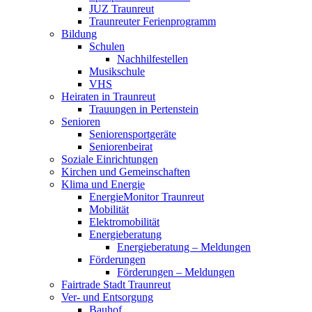
JUZ Traunreut
Traunreuter Ferienprogramm
Bildung
Schulen
Nachhilfestellen
Musikschule
VHS
Heiraten in Traunreut
Trauungen in Pertenstein
Senioren
Seniorensportgeräte
Seniorenbeirat
Soziale Einrichtungen
Kirchen und Gemeinschaften
Klima und Energie
EnergieMonitor Traunreut
Mobilität
Elektromobilität
Energieberatung
Energieberatung – Meldungen
Förderungen
Förderungen – Meldungen
Fairtrade Stadt Traunreut
Ver- und Entsorgung
Bauhof