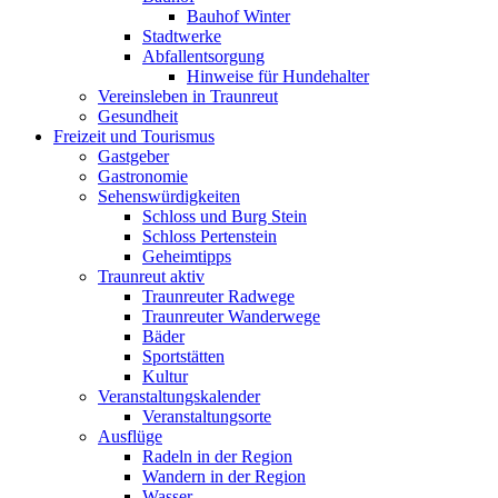
Bauhof Winter
Stadtwerke
Abfallentsorgung
Hinweise für Hundehalter
Vereinsleben in Traunreut
Gesundheit
Freizeit und Tourismus
Gastgeber
Gastronomie
Sehenswürdigkeiten
Schloss und Burg Stein
Schloss Pertenstein
Geheimtipps
Traunreut aktiv
Traunreuter Radwege
Traunreuter Wanderwege
Bäder
Sportstätten
Kultur
Veranstaltungskalender
Veranstaltungsorte
Ausflüge
Radeln in der Region
Wandern in der Region
Wasser