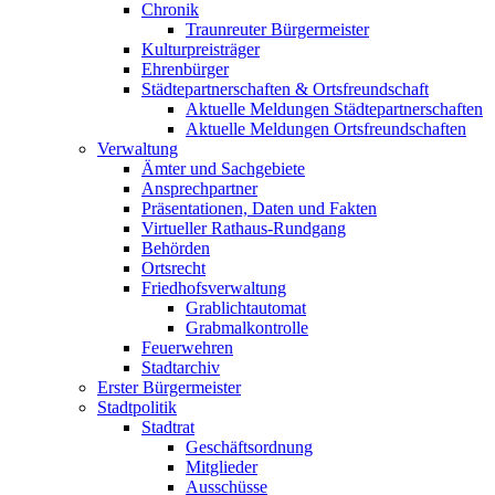
Chronik
Traunreuter Bürgermeister
Kulturpreisträger
Ehrenbürger
Städtepartnerschaften & Ortsfreundschaft
Aktuelle Meldungen Städtepartnerschaften
Aktuelle Meldungen Ortsfreundschaften
Verwaltung
Ämter und Sachgebiete
Ansprechpartner
Präsentationen, Daten und Fakten
Virtueller Rathaus-Rundgang
Behörden
Ortsrecht
Friedhofsverwaltung
Grablichtautomat
Grabmalkontrolle
Feuerwehren
Stadtarchiv
Erster Bürgermeister
Stadtpolitik
Stadtrat
Geschäftsordnung
Mitglieder
Ausschüsse