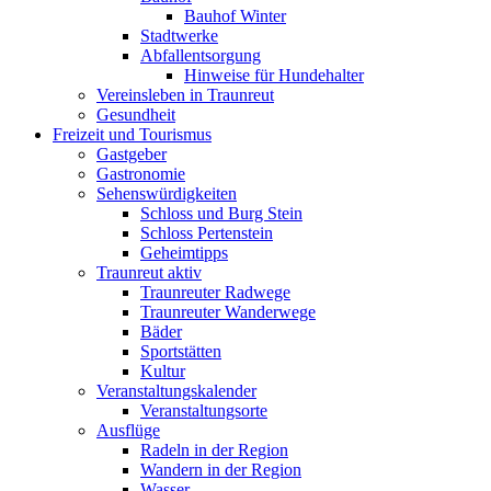
Bauhof Winter
Stadtwerke
Abfallentsorgung
Hinweise für Hundehalter
Vereinsleben in Traunreut
Gesundheit
Freizeit und Tourismus
Gastgeber
Gastronomie
Sehenswürdigkeiten
Schloss und Burg Stein
Schloss Pertenstein
Geheimtipps
Traunreut aktiv
Traunreuter Radwege
Traunreuter Wanderwege
Bäder
Sportstätten
Kultur
Veranstaltungskalender
Veranstaltungsorte
Ausflüge
Radeln in der Region
Wandern in der Region
Wasser