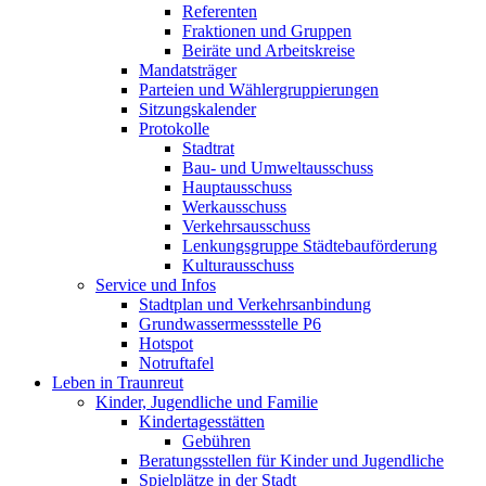
Referenten
Fraktionen und Gruppen
Beiräte und Arbeitskreise
Mandatsträger
Parteien und Wählergruppierungen
Sitzungskalender
Protokolle
Stadtrat
Bau- und Umweltausschuss
Hauptausschuss
Werkausschuss
Verkehrsausschuss
Lenkungsgruppe Städtebauförderung
Kulturausschuss
Service und Infos
Stadtplan und Verkehrsanbindung
Grundwassermessstelle P6
Hotspot
Notruftafel
Leben in Traunreut
Kinder, Jugendliche und Familie
Kindertagesstätten
Gebühren
Beratungsstellen für Kinder und Jugendliche
Spielplätze in der Stadt