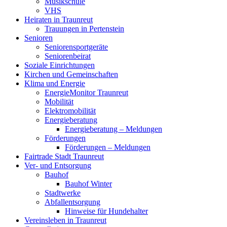
Musikschule
VHS
Heiraten in Traunreut
Trauungen in Pertenstein
Senioren
Seniorensportgeräte
Seniorenbeirat
Soziale Einrichtungen
Kirchen und Gemeinschaften
Klima und Energie
EnergieMonitor Traunreut
Mobilität
Elektromobilität
Energieberatung
Energieberatung – Meldungen
Förderungen
Förderungen – Meldungen
Fairtrade Stadt Traunreut
Ver- und Entsorgung
Bauhof
Bauhof Winter
Stadtwerke
Abfallentsorgung
Hinweise für Hundehalter
Vereinsleben in Traunreut