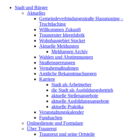
Stadt und Bürger
Aktuelles
Gemeindeverbindungsstraße Hassmoning –
Truchtlaching
Willkommen Zukunft
Traunreuter Ideenfabrik
Wohnbaugebiet Stocket
Aktuelle Meldungen
Meldungen Archiv
Wahlen und Abstimmungen
Straßensperrungen
Vergabemaßnahmen
Amtliche Bekanntmachungen
Karriere
Stadt als Arbeitgeber
die Stadt als Ausbildungsbetrieb
aktuelle Stellenangebote
aktuelle Ausbildungsangebote
aktuelle Praktika
Veranstaltungskalender
Fundsachen
Onlinedienste und Formulare
Über Traunreut
Traunreut und seine Ortsteile