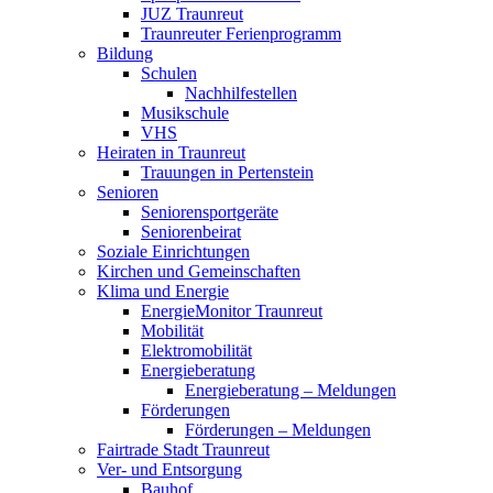
JUZ Traunreut
Traunreuter Ferienprogramm
Bildung
Schulen
Nachhilfestellen
Musikschule
VHS
Heiraten in Traunreut
Trauungen in Pertenstein
Senioren
Seniorensportgeräte
Seniorenbeirat
Soziale Einrichtungen
Kirchen und Gemeinschaften
Klima und Energie
EnergieMonitor Traunreut
Mobilität
Elektromobilität
Energieberatung
Energieberatung – Meldungen
Förderungen
Förderungen – Meldungen
Fairtrade Stadt Traunreut
Ver- und Entsorgung
Bauhof