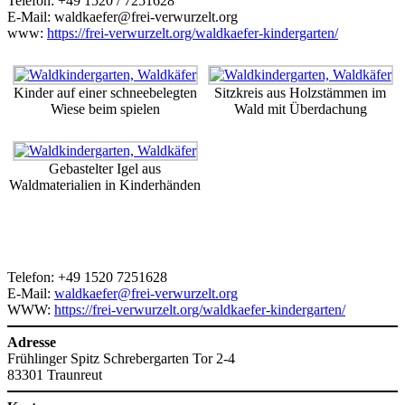
Telefon: +49 1520 / 7251628
E-Mail: waldkaefer@frei-verwurzelt.org
www:
https://frei-verwurzelt.org/waldkaefer-kindergarten/
Kinder auf einer schneebelegten
Sitzkreis aus Holzstämmen im
Wiese beim spielen
Wald mit Überdachung
Gebastelter Igel aus
Waldmaterialien in Kinderhänden
Telefon: +49 1520 7251628
E-Mail:
waldkaefer@frei-verwurzelt.org
WWW:
https://frei-verwurzelt.org/waldkaefer-kindergarten/
Adresse
Frühlinger Spitz Schrebergarten Tor 2-4
83301 Traunreut