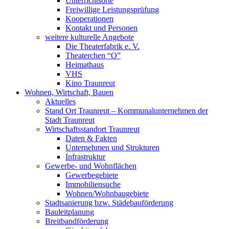
Unterrichtsorte
Freiwillige Leistungsprüfung
Kooperationen
Kontakt und Personen
weitere kulturelle Angebote
Die Theaterfabrik e. V.
Theaterchen “O”
Heimathaus
VHS
Kino Traunreut
Wohnen, Wirtschaft, Bauen
Aktuelles
Stand Ort Traunreut – Kommunalunternehmen der
Stadt Traunreut
Wirtschaftsstandort Traunreut
Daten & Fakten
Unternehmen und Strukturen
Infrastruktur
Gewerbe- und Wohnflächen
Gewerbegebiete
Immobiliensuche
Wohnen/Wohnbaugebiete
Stadtsanierung bzw. Städebauförderung
Bauleitplanung
Breitbandförderung