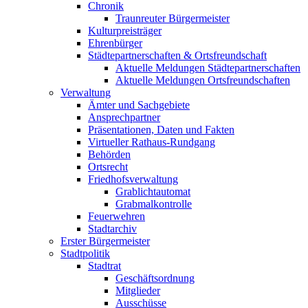
Chronik
Traunreuter Bürgermeister
Kulturpreisträger
Ehrenbürger
Städtepartnerschaften & Ortsfreundschaft
Aktuelle Meldungen Städtepartnerschaften
Aktuelle Meldungen Ortsfreundschaften
Verwaltung
Ämter und Sachgebiete
Ansprechpartner
Präsentationen, Daten und Fakten
Virtueller Rathaus-Rundgang
Behörden
Ortsrecht
Friedhofsverwaltung
Grablichtautomat
Grabmalkontrolle
Feuerwehren
Stadtarchiv
Erster Bürgermeister
Stadtpolitik
Stadtrat
Geschäftsordnung
Mitglieder
Ausschüsse