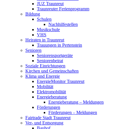
JUZ Traunreut
Traunreuter Ferienprogramm
Bildung
Schulen
Nachhilfestellen
Musikschule
VHS
Heiraten in Traunreut
Trauungen in Pertenstein
Senioren
Seniorensportgeräte
Seniorenbeirat
Soziale Einrichtungen
Kirchen und Gemeinschaften
Klima und Energie
EnergieMonitor Traunreut
Mobilität
Elektromobilität
Energieberatung
Energieberatung – Meldungen
Förderungen
Förderungen – Meldungen
Fairtrade Stadt Traunreut
Ver- und Entsorgung
Bauhof