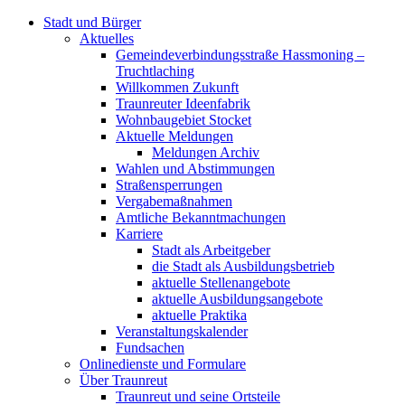
Stadt und Bürger
Aktuelles
Gemeindeverbindungsstraße Hassmoning –
Truchtlaching
Willkommen Zukunft
Traunreuter Ideenfabrik
Wohnbaugebiet Stocket
Aktuelle Meldungen
Meldungen Archiv
Wahlen und Abstimmungen
Straßensperrungen
Vergabemaßnahmen
Amtliche Bekanntmachungen
Karriere
Stadt als Arbeitgeber
die Stadt als Ausbildungsbetrieb
aktuelle Stellenangebote
aktuelle Ausbildungsangebote
aktuelle Praktika
Veranstaltungskalender
Fundsachen
Onlinedienste und Formulare
Über Traunreut
Traunreut und seine Ortsteile