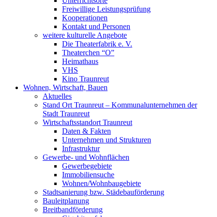
Unterrichtsorte
Freiwillige Leistungsprüfung
Kooperationen
Kontakt und Personen
weitere kulturelle Angebote
Die Theaterfabrik e. V.
Theaterchen “O”
Heimathaus
VHS
Kino Traunreut
Wohnen, Wirtschaft, Bauen
Aktuelles
Stand Ort Traunreut – Kommunalunternehmen der
Stadt Traunreut
Wirtschaftsstandort Traunreut
Daten & Fakten
Unternehmen und Strukturen
Infrastruktur
Gewerbe- und Wohnflächen
Gewerbegebiete
Immobiliensuche
Wohnen/Wohnbaugebiete
Stadtsanierung bzw. Städebauförderung
Bauleitplanung
Breitbandförderung