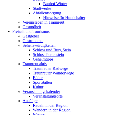
Bauhof Winter
Stadtwerke
Abfallentsorgung
Hinweise für Hundehalter
Vereinsleben in Traunreut
Gesundheit
Freizeit und Tourismus
Gastgeber
Gastronomie
Sehenswürdigkeiten
Schloss und Burg Stein
Schloss Pertenstein
Geheimtipps
Traunreut aktiv
Traunreuter Radwege
Traunreuter Wanderwege
Bäder
Sportstätten
Kultur
Veranstaltungskalender
Veranstaltungsorte
Ausflüge
Radeln in der Region
Wandern in der Region
Wasser