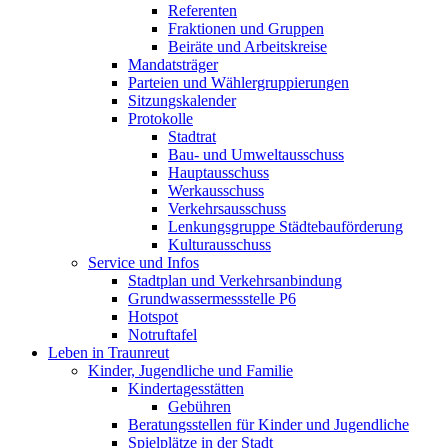
Referenten
Fraktionen und Gruppen
Beiräte und Arbeitskreise
Mandatsträger
Parteien und Wählergruppierungen
Sitzungskalender
Protokolle
Stadtrat
Bau- und Umweltausschuss
Hauptausschuss
Werkausschuss
Verkehrsausschuss
Lenkungsgruppe Städtebauförderung
Kulturausschuss
Service und Infos
Stadtplan und Verkehrsanbindung
Grundwassermessstelle P6
Hotspot
Notruftafel
Leben in Traunreut
Kinder, Jugendliche und Familie
Kindertagesstätten
Gebühren
Beratungsstellen für Kinder und Jugendliche
Spielplätze in der Stadt