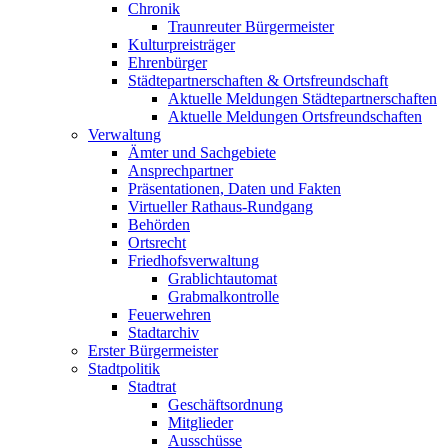
Chronik
Traunreuter Bürgermeister
Kulturpreisträger
Ehrenbürger
Städtepartnerschaften & Ortsfreundschaft
Aktuelle Meldungen Städtepartnerschaften
Aktuelle Meldungen Ortsfreundschaften
Verwaltung
Ämter und Sachgebiete
Ansprechpartner
Präsentationen, Daten und Fakten
Virtueller Rathaus-Rundgang
Behörden
Ortsrecht
Friedhofsverwaltung
Grablichtautomat
Grabmalkontrolle
Feuerwehren
Stadtarchiv
Erster Bürgermeister
Stadtpolitik
Stadtrat
Geschäftsordnung
Mitglieder
Ausschüsse