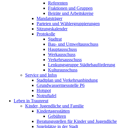
Referenten
Fraktionen und Gruppen
Beiräte und Arbeitskreise
Mandatsträger
Parteien und Wählergruppierungen
Sitzungskalender
Protokolle
Stadtrat
Bau- und Umweltausschuss
Hauptausschuss
Werkausschuss
Verkehrsausschuss
Lenkungsgruppe Städtebauförderung
Kulturausschuss
Service und Infos
Stadtplan und Verkehrsanbindung
Grundwassermessstelle P6
Hotspot
Notruftafel
Leben in Traunreut
Kinder, Jugendliche und Familie
Kindertagesstätten
Gebühren
Beratungsstellen für Kinder und Jugendliche
Spielplätze in der Stadt