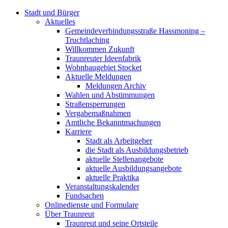
Stadt und Bürger
Aktuelles
Gemeindeverbindungsstraße Hassmoning –
Truchtlaching
Willkommen Zukunft
Traunreuter Ideenfabrik
Wohnbaugebiet Stocket
Aktuelle Meldungen
Meldungen Archiv
Wahlen und Abstimmungen
Straßensperrungen
Vergabemaßnahmen
Amtliche Bekanntmachungen
Karriere
Stadt als Arbeitgeber
die Stadt als Ausbildungsbetrieb
aktuelle Stellenangebote
aktuelle Ausbildungsangebote
aktuelle Praktika
Veranstaltungskalender
Fundsachen
Onlinedienste und Formulare
Über Traunreut
Traunreut und seine Ortsteile