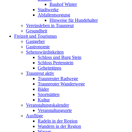
Bauhof Winter
Stadtwerke
Abfallentsorgung
Hinweise für Hundehalter
Vereinsleben in Traunreut
Gesundheit
Freizeit und Tourismus
Gastgeber
Gastronomie
Sehenswürdigkeiten
Schloss und Burg Stein
Schloss Pertenstein
Geheimtipps
Traunreut aktiv
Traunreuter Radwege
Traunreuter Wanderwege
Bäder
Sportstätten
Kultur
Veranstaltungskalender
Veranstaltungsorte
Ausflüge
Radeln in der Region
Wandern in der Region
Wasser