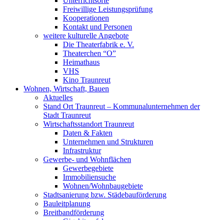
Unterrichtsorte
Freiwillige Leistungsprüfung
Kooperationen
Kontakt und Personen
weitere kulturelle Angebote
Die Theaterfabrik e. V.
Theaterchen “O”
Heimathaus
VHS
Kino Traunreut
Wohnen, Wirtschaft, Bauen
Aktuelles
Stand Ort Traunreut – Kommunalunternehmen der
Stadt Traunreut
Wirtschaftsstandort Traunreut
Daten & Fakten
Unternehmen und Strukturen
Infrastruktur
Gewerbe- und Wohnflächen
Gewerbegebiete
Immobiliensuche
Wohnen/Wohnbaugebiete
Stadtsanierung bzw. Städebauförderung
Bauleitplanung
Breitbandförderung