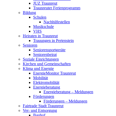
JUZ Traunreut
Traunreuter Ferienprogramm
Bildung
Schulen
Nachhilfestellen
Musikschule
VHS
Heiraten in Traunreut
Trauungen in Pertenstein
Senioren
Seniorensportgeräte
Seniorenbeirat
Soziale Einrichtungen
Kirchen und Gemeinschaften
Klima und Energie
EnergieMonitor Traunreut
Mobilität
Elektromobilität
Energieberatung
Energieberatung – Meldungen
Förderungen
Förderungen – Meldungen
Fairtrade Stadt Traunreut
Ver- und Entsorgung
Bauhof