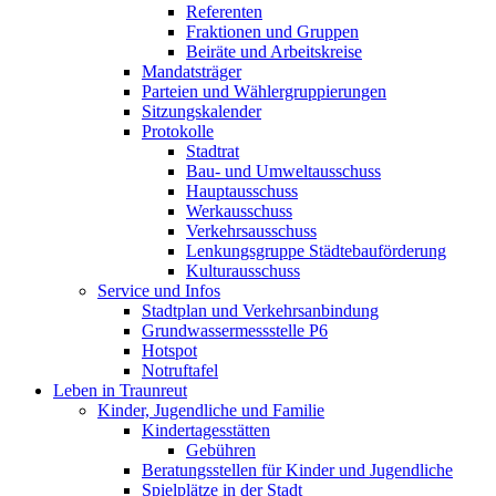
Referenten
Fraktionen und Gruppen
Beiräte und Arbeitskreise
Mandatsträger
Parteien und Wählergruppierungen
Sitzungskalender
Protokolle
Stadtrat
Bau- und Umweltausschuss
Hauptausschuss
Werkausschuss
Verkehrsausschuss
Lenkungsgruppe Städtebauförderung
Kulturausschuss
Service und Infos
Stadtplan und Verkehrsanbindung
Grundwassermessstelle P6
Hotspot
Notruftafel
Leben in Traunreut
Kinder, Jugendliche und Familie
Kindertagesstätten
Gebühren
Beratungsstellen für Kinder und Jugendliche
Spielplätze in der Stadt