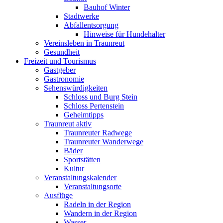
Bauhof Winter
Stadtwerke
Abfallentsorgung
Hinweise für Hundehalter
Vereinsleben in Traunreut
Gesundheit
Freizeit und Tourismus
Gastgeber
Gastronomie
Sehenswürdigkeiten
Schloss und Burg Stein
Schloss Pertenstein
Geheimtipps
Traunreut aktiv
Traunreuter Radwege
Traunreuter Wanderwege
Bäder
Sportstätten
Kultur
Veranstaltungskalender
Veranstaltungsorte
Ausflüge
Radeln in der Region
Wandern in der Region
Wasser