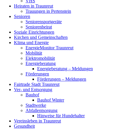
VHS
Heiraten in Traunreut
Trauungen in Pertenstein
Senioren
Seniorensportgeräte
Seniorenbeirat
Soziale Einrichtungen
Kirchen und Gemeinschaften
Klima und Energie
EnergieMonitor Traunreut
Mobilität
Elektromobilität
Energieberatung
Energieberatung – Meldungen
Förderungen
Förderungen – Meldungen
Fairtrade Stadt Traunreut
Ver- und Entsorgung
Bauhof
Bauhof Winter
Stadtwerke
Abfallentsorgung
Hinweise für Hundehalter
Vereinsleben in Traunreut
Gesundheit