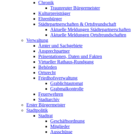
Chronik
Traunreuter Bürgermeister
Kulturpreisträger
Ehrenbürger
Städtepartnerschaften & Ortsfreundschaft
Aktuelle Meldungen Städtepartnerschaften
Aktuelle Meldungen Ortsfreundschaften
Verwaltung
Ämter und Sachgebiete
Ansprechpartner
Präsentationen, Daten und Fakten
Virtueller Rathaus-Rundgang
Behörden
Ortsrecht
Friedhofsverwaltung
Grablichtautomat
Grabmalkontrolle
Feuerwehren
Stadtarchiv
Erster Bürgermeister
Stadtpolitik
Stadtrat
Geschäftsordnung
Mitglieder
Ausschüsse