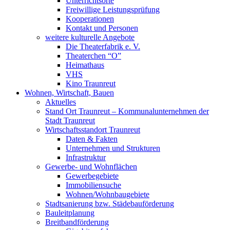
Unterrichtsorte
Freiwillige Leistungsprüfung
Kooperationen
Kontakt und Personen
weitere kulturelle Angebote
Die Theaterfabrik e. V.
Theaterchen “O”
Heimathaus
VHS
Kino Traunreut
Wohnen, Wirtschaft, Bauen
Aktuelles
Stand Ort Traunreut – Kommunalunternehmen der
Stadt Traunreut
Wirtschaftsstandort Traunreut
Daten & Fakten
Unternehmen und Strukturen
Infrastruktur
Gewerbe- und Wohnflächen
Gewerbegebiete
Immobiliensuche
Wohnen/Wohnbaugebiete
Stadtsanierung bzw. Städebauförderung
Bauleitplanung
Breitbandförderung