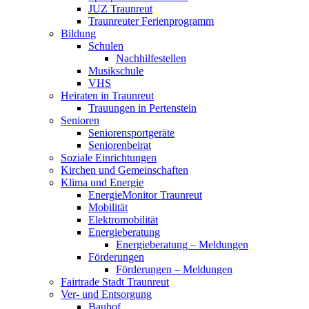
JUZ Traunreut
Traunreuter Ferienprogramm
Bildung
Schulen
Nachhilfestellen
Musikschule
VHS
Heiraten in Traunreut
Trauungen in Pertenstein
Senioren
Seniorensportgeräte
Seniorenbeirat
Soziale Einrichtungen
Kirchen und Gemeinschaften
Klima und Energie
EnergieMonitor Traunreut
Mobilität
Elektromobilität
Energieberatung
Energieberatung – Meldungen
Förderungen
Förderungen – Meldungen
Fairtrade Stadt Traunreut
Ver- und Entsorgung
Bauhof