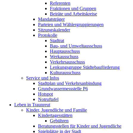
Referenten
Fraktionen und Gruppen
Beiräte und Arbeitskreise
Mandatsträger
Parteien und Wählergruppierungen
Sitzungskalender
Protokolle
Stadtrat
Bau- und Umweltausschuss
Hauptausschuss
Werkausschuss
Verkehrsausschuss
Lenkungsgruppe Städtebauförderung
Kulturausschuss
Service und Infos
Stadtplan und Verkehrsanbindung
Grundwassermessstelle P6
Hotspot
Notruftafel
Leben in Traunreut
Kinder, Jugendliche und Familie
Kindertagesstätten
Gebühren
Beratungsstellen für Kinder und Jugendliche
Spielplätze in der Stadt