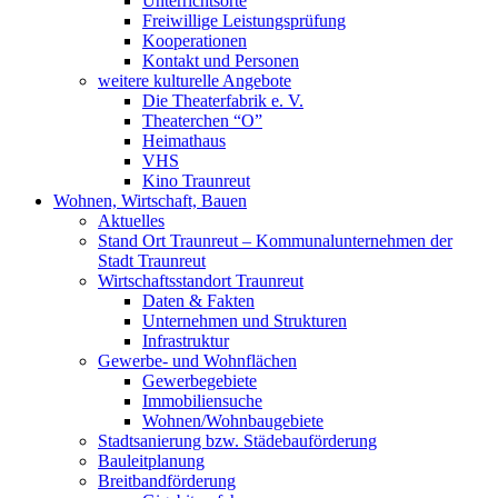
Unterrichtsorte
Freiwillige Leistungsprüfung
Kooperationen
Kontakt und Personen
weitere kulturelle Angebote
Die Theaterfabrik e. V.
Theaterchen “O”
Heimathaus
VHS
Kino Traunreut
Wohnen, Wirtschaft, Bauen
Aktuelles
Stand Ort Traunreut – Kommunalunternehmen der
Stadt Traunreut
Wirtschaftsstandort Traunreut
Daten & Fakten
Unternehmen und Strukturen
Infrastruktur
Gewerbe- und Wohnflächen
Gewerbegebiete
Immobiliensuche
Wohnen/Wohnbaugebiete
Stadtsanierung bzw. Städebauförderung
Bauleitplanung
Breitbandförderung