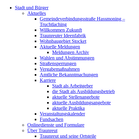
Stadt und Bürger
Aktuelles
Gemeindeverbindungsstraße Hassmoning –
Truchtlaching
Willkommen Zukunft
Traunreuter Ideenfabrik
Wohnbaugebiet Stocket
Aktuelle Meldungen
Meldungen Archiv
Wahlen und Abstimmungen
Straßensperrungen
Vergabemaßnahmen
Amtliche Bekanntmachungen
Karriere
Stadt als Arbeitgeber
die Stadt als Ausbildungsbetrieb
aktuelle Stellenangebote
aktuelle Ausbildungsangebote
aktuelle Praktika
Veranstaltungskalender
Fundsachen
Onlinedienste und Formulare
Über Traunreut
Traunreut und seine Ortsteile