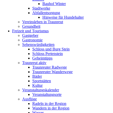
Bauhof Winter
Stadtwerke
Abfallentsorgung
Hinweise für Hundehalter
Vereinsleben in Traunreut
Gesundheit
Freizeit und Tourismus
Gastgeber
Gastronomie
Sehenswürdigkeiten
Schloss und Burg Stein
Schloss Pertenstein
Geheimtipps
Traunreut aktiv
Traunreuter Radwege
Traunreuter Wanderwege
Bäder
Sportstätten
Kultur
Veranstaltungskalender
Veranstaltungsorte
Ausflüge
Radeln in der Region
Wandern in der Region
Wasser