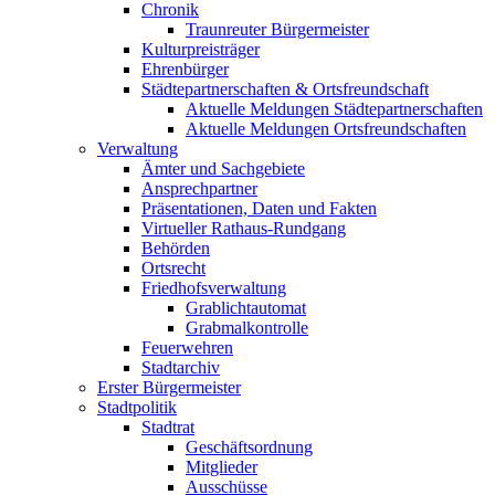
Chronik
Traunreuter Bürgermeister
Kulturpreisträger
Ehrenbürger
Städtepartnerschaften & Ortsfreundschaft
Aktuelle Meldungen Städtepartnerschaften
Aktuelle Meldungen Ortsfreundschaften
Verwaltung
Ämter und Sachgebiete
Ansprechpartner
Präsentationen, Daten und Fakten
Virtueller Rathaus-Rundgang
Behörden
Ortsrecht
Friedhofsverwaltung
Grablichtautomat
Grabmalkontrolle
Feuerwehren
Stadtarchiv
Erster Bürgermeister
Stadtpolitik
Stadtrat
Geschäftsordnung
Mitglieder
Ausschüsse