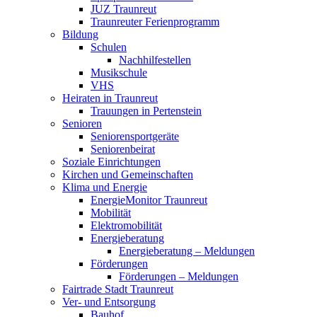
JUZ Traunreut
Traunreuter Ferienprogramm
Bildung
Schulen
Nachhilfestellen
Musikschule
VHS
Heiraten in Traunreut
Trauungen in Pertenstein
Senioren
Seniorensportgeräte
Seniorenbeirat
Soziale Einrichtungen
Kirchen und Gemeinschaften
Klima und Energie
EnergieMonitor Traunreut
Mobilität
Elektromobilität
Energieberatung
Energieberatung – Meldungen
Förderungen
Förderungen – Meldungen
Fairtrade Stadt Traunreut
Ver- und Entsorgung
Bauhof