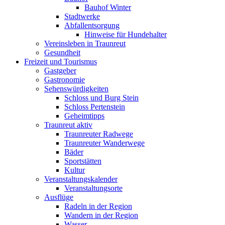
Bauhof Winter
Stadtwerke
Abfallentsorgung
Hinweise für Hundehalter
Vereinsleben in Traunreut
Gesundheit
Freizeit und Tourismus
Gastgeber
Gastronomie
Sehenswürdigkeiten
Schloss und Burg Stein
Schloss Pertenstein
Geheimtipps
Traunreut aktiv
Traunreuter Radwege
Traunreuter Wanderwege
Bäder
Sportstätten
Kultur
Veranstaltungskalender
Veranstaltungsorte
Ausflüge
Radeln in der Region
Wandern in der Region
Wasser