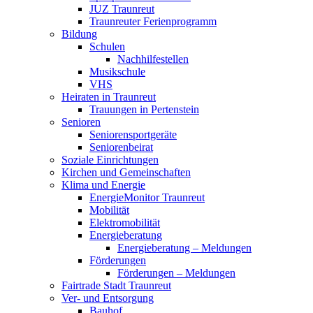
JUZ Traunreut
Traunreuter Ferienprogramm
Bildung
Schulen
Nachhilfestellen
Musikschule
VHS
Heiraten in Traunreut
Trauungen in Pertenstein
Senioren
Seniorensportgeräte
Seniorenbeirat
Soziale Einrichtungen
Kirchen und Gemeinschaften
Klima und Energie
EnergieMonitor Traunreut
Mobilität
Elektromobilität
Energieberatung
Energieberatung – Meldungen
Förderungen
Förderungen – Meldungen
Fairtrade Stadt Traunreut
Ver- und Entsorgung
Bauhof