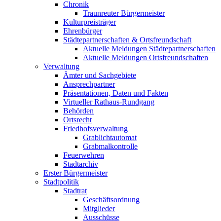
Chronik
Traunreuter Bürgermeister
Kulturpreisträger
Ehrenbürger
Städtepartnerschaften & Ortsfreundschaft
Aktuelle Meldungen Städtepartnerschaften
Aktuelle Meldungen Ortsfreundschaften
Verwaltung
Ämter und Sachgebiete
Ansprechpartner
Präsentationen, Daten und Fakten
Virtueller Rathaus-Rundgang
Behörden
Ortsrecht
Friedhofsverwaltung
Grablichtautomat
Grabmalkontrolle
Feuerwehren
Stadtarchiv
Erster Bürgermeister
Stadtpolitik
Stadtrat
Geschäftsordnung
Mitglieder
Ausschüsse