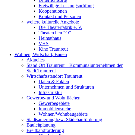
Unterrichtsorte
Freiwillige Leistungsprüfung
Kooperationen
Kontakt und Personen
weitere kulturelle Angebote
Die Theaterfabrik e. V.
Theaterchen “O”
Heimathaus
VHS
Kino Traunreut
Wohnen, Wirtschaft, Bauen
Aktuelles
Stand Ort Traunreut – Kommunalunternehmen der
Stadt Traunreut
Wirtschaftsstandort Traunreut
Daten & Fakten
Unternehmen und Strukturen
Infrastruktur
Gewerbe- und Wohnflächen
Gewerbegebiete
Immobiliensuche
Wohnen/Wohnbaugebiete
Stadtsanierung bzw. Städebauförderung
Bauleitplanung
Breitbandförderung