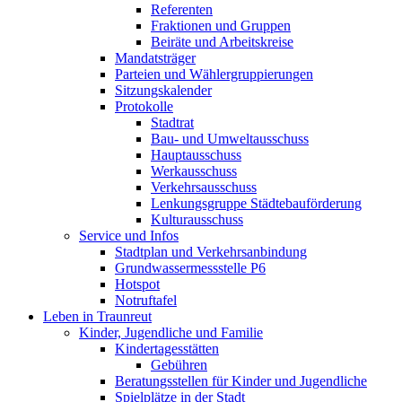
Referenten
Fraktionen und Gruppen
Beiräte und Arbeitskreise
Mandatsträger
Parteien und Wählergruppierungen
Sitzungskalender
Protokolle
Stadtrat
Bau- und Umweltausschuss
Hauptausschuss
Werkausschuss
Verkehrsausschuss
Lenkungsgruppe Städtebauförderung
Kulturausschuss
Service und Infos
Stadtplan und Verkehrsanbindung
Grundwassermessstelle P6
Hotspot
Notruftafel
Leben in Traunreut
Kinder, Jugendliche und Familie
Kindertagesstätten
Gebühren
Beratungsstellen für Kinder und Jugendliche
Spielplätze in der Stadt