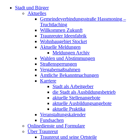
Stadt und Bürger
Aktuelles
Gemeindeverbindungsstraße Hassmoning –
Truchtlaching
Willkommen Zukunft
Traunreuter Ideenfabrik
Wohnbaugebiet Stocket
Aktuelle Meldungen
Meldungen Archiv
Wahlen und Abstimmungen
Straßensperrungen
Vergabemaßnahmen
Amtliche Bekanntmachungen
Karriere
Stadt als Arbeitgeber
die Stadt als Ausbildungsbetrieb
aktuelle Stellenangebote
aktuelle Ausbildungsangebote
aktuelle Praktika
Veranstaltungskalender
Fundsachen
Onlinedienste und Formulare
Über Traunreut
Traunreut und seine Ortsteile