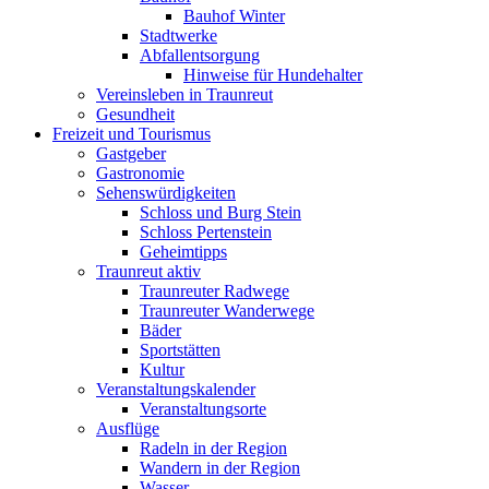
Bauhof Winter
Stadtwerke
Abfallentsorgung
Hinweise für Hundehalter
Vereinsleben in Traunreut
Gesundheit
Freizeit und Tourismus
Gastgeber
Gastronomie
Sehenswürdigkeiten
Schloss und Burg Stein
Schloss Pertenstein
Geheimtipps
Traunreut aktiv
Traunreuter Radwege
Traunreuter Wanderwege
Bäder
Sportstätten
Kultur
Veranstaltungskalender
Veranstaltungsorte
Ausflüge
Radeln in der Region
Wandern in der Region
Wasser