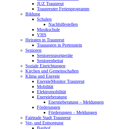
JUZ Traunreut
Traunreuter Ferienprogramm
Bildung
Schulen
Nachhilfestellen
Musikschule
VHS
Heiraten in Traunreut
Trauungen in Pertenstein
Senioren
Seniorensportgeräte
Seniorenbeirat
Soziale Einrichtungen
Kirchen und Gemeinschaften
Klima und Energie
EnergieMonitor Traunreut
Mobilität
Elektromobilität
Energieberatung
Energieberatung – Meldungen
Förderungen
Förderungen – Meldungen
Fairtrade Stadt Traunreut
Ver- und Entsorgung
Bauhof