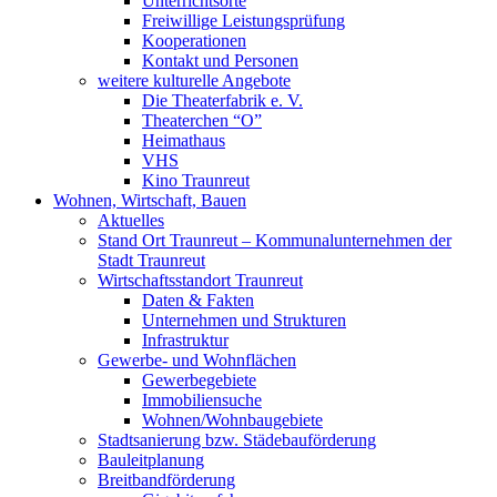
Unterrichtsorte
Freiwillige Leistungsprüfung
Kooperationen
Kontakt und Personen
weitere kulturelle Angebote
Die Theaterfabrik e. V.
Theaterchen “O”
Heimathaus
VHS
Kino Traunreut
Wohnen, Wirtschaft, Bauen
Aktuelles
Stand Ort Traunreut – Kommunalunternehmen der
Stadt Traunreut
Wirtschaftsstandort Traunreut
Daten & Fakten
Unternehmen und Strukturen
Infrastruktur
Gewerbe- und Wohnflächen
Gewerbegebiete
Immobiliensuche
Wohnen/Wohnbaugebiete
Stadtsanierung bzw. Städebauförderung
Bauleitplanung
Breitbandförderung