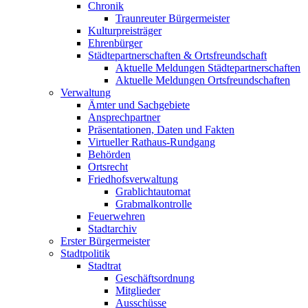
Chronik
Traunreuter Bürgermeister
Kulturpreisträger
Ehrenbürger
Städtepartnerschaften & Ortsfreundschaft
Aktuelle Meldungen Städtepartnerschaften
Aktuelle Meldungen Ortsfreundschaften
Verwaltung
Ämter und Sachgebiete
Ansprechpartner
Präsentationen, Daten und Fakten
Virtueller Rathaus-Rundgang
Behörden
Ortsrecht
Friedhofsverwaltung
Grablichtautomat
Grabmalkontrolle
Feuerwehren
Stadtarchiv
Erster Bürgermeister
Stadtpolitik
Stadtrat
Geschäftsordnung
Mitglieder
Ausschüsse