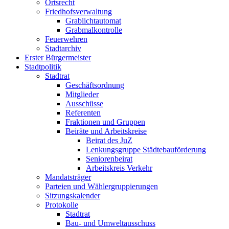
Ortsrecht
Friedhofsverwaltung
Grablichtautomat
Grabmalkontrolle
Feuerwehren
Stadtarchiv
Erster Bürgermeister
Stadtpolitik
Stadtrat
Geschäftsordnung
Mitglieder
Ausschüsse
Referenten
Fraktionen und Gruppen
Beiräte und Arbeitskreise
Beirat des JuZ
Lenkungsgruppe Städtebauförderung
Seniorenbeirat
Arbeitskreis Verkehr
Mandatsträger
Parteien und Wählergruppierungen
Sitzungskalender
Protokolle
Stadtrat
Bau- und Umweltausschuss