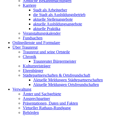
Amtliche Bekanntmachungen
Karriere
Stadt als Arbeitgeber
die Stadt als Ausbildungsbetrieb
aktuelle Stellenangebote
aktuelle Ausbildungsangebote
aktuelle Praktika
Veranstaltungskalender
Fundsachen
Onlinedienste und Formulare
Über Traunreut
Traunreut und seine Ortsteile
Chronik
Traunreuter Bürgermeister
Kulturpreisträger
Ehrenbürger
Städtepartnerschaften & Ortsfreundschaft
Aktuelle Meldungen Städtepartnerschaften
Aktuelle Meldungen Ortsfreundschaften
Verwaltung
Ämter und Sachgebiete
Ansprechpartner
Präsentationen, Daten und Fakten
Virtueller Rathaus-Rundgang
Behörden