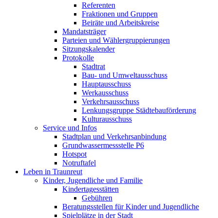
Referenten
Fraktionen und Gruppen
Beiräte und Arbeitskreise
Mandatsträger
Parteien und Wählergruppierungen
Sitzungskalender
Protokolle
Stadtrat
Bau- und Umweltausschuss
Hauptausschuss
Werkausschuss
Verkehrsausschuss
Lenkungsgruppe Städtebauförderung
Kulturausschuss
Service und Infos
Stadtplan und Verkehrsanbindung
Grundwassermessstelle P6
Hotspot
Notruftafel
Leben in Traunreut
Kinder, Jugendliche und Familie
Kindertagesstätten
Gebühren
Beratungsstellen für Kinder und Jugendliche
Spielplätze in der Stadt