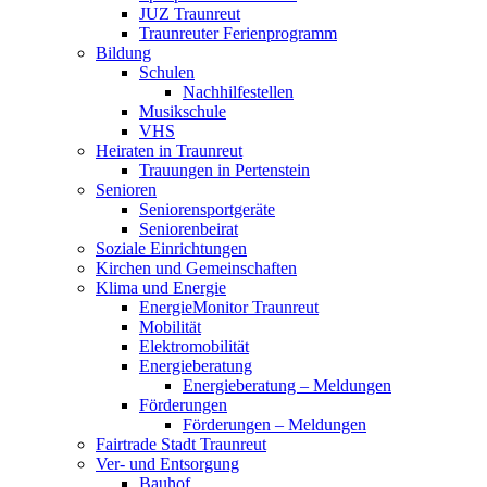
JUZ Traunreut
Traunreuter Ferienprogramm
Bildung
Schulen
Nachhilfestellen
Musikschule
VHS
Heiraten in Traunreut
Trauungen in Pertenstein
Senioren
Seniorensportgeräte
Seniorenbeirat
Soziale Einrichtungen
Kirchen und Gemeinschaften
Klima und Energie
EnergieMonitor Traunreut
Mobilität
Elektromobilität
Energieberatung
Energieberatung – Meldungen
Förderungen
Förderungen – Meldungen
Fairtrade Stadt Traunreut
Ver- und Entsorgung
Bauhof