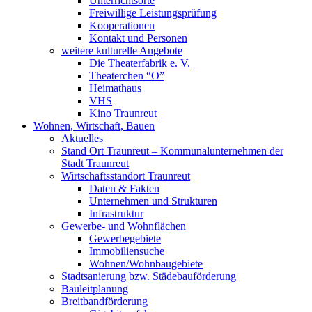
Unterrichtsorte
Freiwillige Leistungsprüfung
Kooperationen
Kontakt und Personen
weitere kulturelle Angebote
Die Theaterfabrik e. V.
Theaterchen “O”
Heimathaus
VHS
Kino Traunreut
Wohnen, Wirtschaft, Bauen
Aktuelles
Stand Ort Traunreut – Kommunalunternehmen der
Stadt Traunreut
Wirtschaftsstandort Traunreut
Daten & Fakten
Unternehmen und Strukturen
Infrastruktur
Gewerbe- und Wohnflächen
Gewerbegebiete
Immobiliensuche
Wohnen/Wohnbaugebiete
Stadtsanierung bzw. Städebauförderung
Bauleitplanung
Breitbandförderung