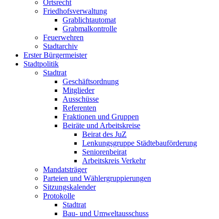
Ortsrecht
Friedhofsverwaltung
Grablichtautomat
Grabmalkontrolle
Feuerwehren
Stadtarchiv
Erster Bürgermeister
Stadtpolitik
Stadtrat
Geschäftsordnung
Mitglieder
Ausschüsse
Referenten
Fraktionen und Gruppen
Beiräte und Arbeitskreise
Beirat des JuZ
Lenkungsgruppe Städtebauförderung
Seniorenbeirat
Arbeitskreis Verkehr
Mandatsträger
Parteien und Wählergruppierungen
Sitzungskalender
Protokolle
Stadtrat
Bau- und Umweltausschuss