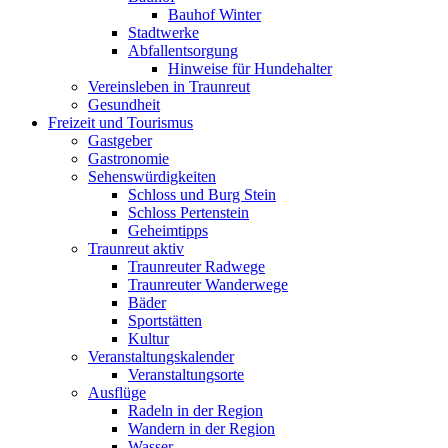
Bauhof Winter
Stadtwerke
Abfallentsorgung
Hinweise für Hundehalter
Vereinsleben in Traunreut
Gesundheit
Freizeit und Tourismus
Gastgeber
Gastronomie
Sehenswürdigkeiten
Schloss und Burg Stein
Schloss Pertenstein
Geheimtipps
Traunreut aktiv
Traunreuter Radwege
Traunreuter Wanderwege
Bäder
Sportstätten
Kultur
Veranstaltungskalender
Veranstaltungsorte
Ausflüge
Radeln in der Region
Wandern in der Region
Wasser