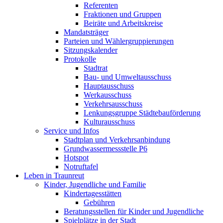
Referenten
Fraktionen und Gruppen
Beiräte und Arbeitskreise
Mandatsträger
Parteien und Wählergruppierungen
Sitzungskalender
Protokolle
Stadtrat
Bau- und Umweltausschuss
Hauptausschuss
Werkausschuss
Verkehrsausschuss
Lenkungsgruppe Städtebauförderung
Kulturausschuss
Service und Infos
Stadtplan und Verkehrsanbindung
Grundwassermessstelle P6
Hotspot
Notruftafel
Leben in Traunreut
Kinder, Jugendliche und Familie
Kindertagesstätten
Gebühren
Beratungsstellen für Kinder und Jugendliche
Spielplätze in der Stadt