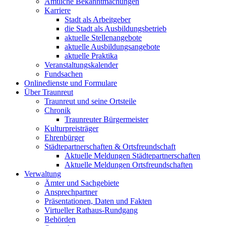
Amtliche Bekanntmachungen
Karriere
Stadt als Arbeitgeber
die Stadt als Ausbildungsbetrieb
aktuelle Stellenangebote
aktuelle Ausbildungsangebote
aktuelle Praktika
Veranstaltungskalender
Fundsachen
Onlinedienste und Formulare
Über Traunreut
Traunreut und seine Ortsteile
Chronik
Traunreuter Bürgermeister
Kulturpreisträger
Ehrenbürger
Städtepartnerschaften & Ortsfreundschaft
Aktuelle Meldungen Städtepartnerschaften
Aktuelle Meldungen Ortsfreundschaften
Verwaltung
Ämter und Sachgebiete
Ansprechpartner
Präsentationen, Daten und Fakten
Virtueller Rathaus-Rundgang
Behörden