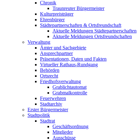
Chronik
Traunreuter Bürgermeister
Kulturpreisträger
Ehrenbürger
Städtepartnerschaften & Ortsfreundschaft
Aktuelle Meldungen Städtepartnerschaften
Aktuelle Meldungen Ortsfreundschaften
Verwaltung
Ämter und Sachgebiete
Ansprechpartner
Präsentationen, Daten und Fakten
Virtueller Rathaus-Rundgang
Behörden
Ortsrecht
Friedhofsverwaltung
Grablichtautomat
Grabmalkontrolle
Feuerwehren
Stadtarchiv
Erster Bürgermeister
Stadtpolitik
Stadtrat
Geschäftsordnung
Mitglieder
Ausschüsse