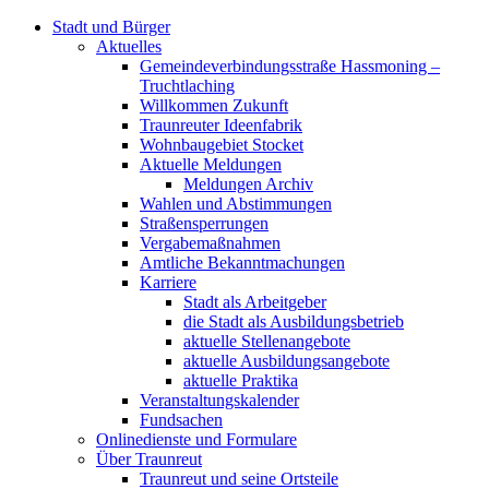
Stadt und Bürger
Aktuelles
Gemeindeverbindungsstraße Hassmoning –
Truchtlaching
Willkommen Zukunft
Traunreuter Ideenfabrik
Wohnbaugebiet Stocket
Aktuelle Meldungen
Meldungen Archiv
Wahlen und Abstimmungen
Straßensperrungen
Vergabemaßnahmen
Amtliche Bekanntmachungen
Karriere
Stadt als Arbeitgeber
die Stadt als Ausbildungsbetrieb
aktuelle Stellenangebote
aktuelle Ausbildungsangebote
aktuelle Praktika
Veranstaltungskalender
Fundsachen
Onlinedienste und Formulare
Über Traunreut
Traunreut und seine Ortsteile