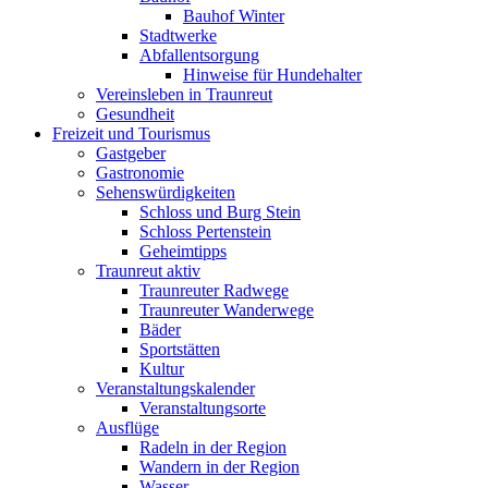
Bauhof Winter
Stadtwerke
Abfallentsorgung
Hinweise für Hundehalter
Vereinsleben in Traunreut
Gesundheit
Freizeit und Tourismus
Gastgeber
Gastronomie
Sehenswürdigkeiten
Schloss und Burg Stein
Schloss Pertenstein
Geheimtipps
Traunreut aktiv
Traunreuter Radwege
Traunreuter Wanderwege
Bäder
Sportstätten
Kultur
Veranstaltungskalender
Veranstaltungsorte
Ausflüge
Radeln in der Region
Wandern in der Region
Wasser