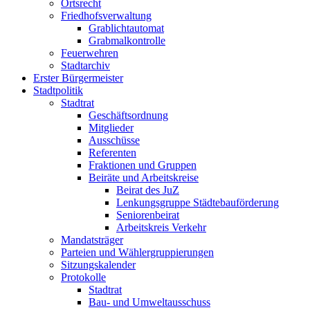
Ortsrecht
Friedhofsverwaltung
Grablichtautomat
Grabmalkontrolle
Feuerwehren
Stadtarchiv
Erster Bürgermeister
Stadtpolitik
Stadtrat
Geschäftsordnung
Mitglieder
Ausschüsse
Referenten
Fraktionen und Gruppen
Beiräte und Arbeitskreise
Beirat des JuZ
Lenkungsgruppe Städtebauförderung
Seniorenbeirat
Arbeitskreis Verkehr
Mandatsträger
Parteien und Wählergruppierungen
Sitzungskalender
Protokolle
Stadtrat
Bau- und Umweltausschuss