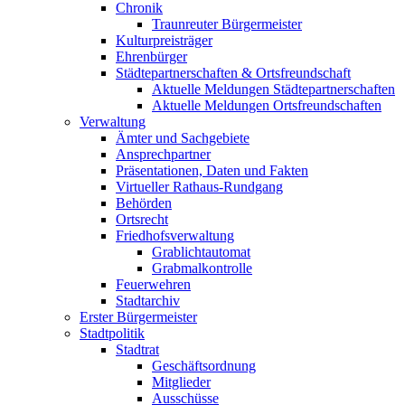
Chronik
Traunreuter Bürgermeister
Kulturpreisträger
Ehrenbürger
Städtepartnerschaften & Ortsfreundschaft
Aktuelle Meldungen Städtepartnerschaften
Aktuelle Meldungen Ortsfreundschaften
Verwaltung
Ämter und Sachgebiete
Ansprechpartner
Präsentationen, Daten und Fakten
Virtueller Rathaus-Rundgang
Behörden
Ortsrecht
Friedhofsverwaltung
Grablichtautomat
Grabmalkontrolle
Feuerwehren
Stadtarchiv
Erster Bürgermeister
Stadtpolitik
Stadtrat
Geschäftsordnung
Mitglieder
Ausschüsse