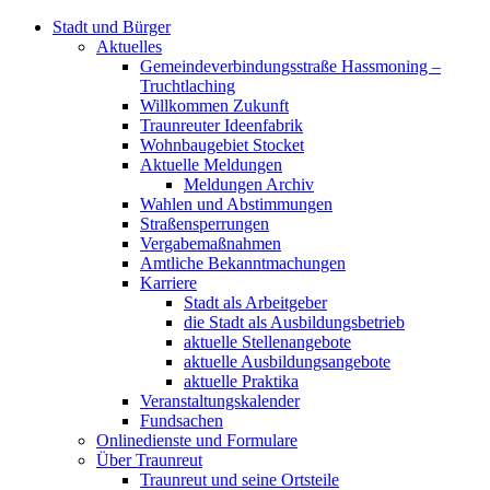
Stadt und Bürger
Aktuelles
Gemeindeverbindungsstraße Hassmoning –
Truchtlaching
Willkommen Zukunft
Traunreuter Ideenfabrik
Wohnbaugebiet Stocket
Aktuelle Meldungen
Meldungen Archiv
Wahlen und Abstimmungen
Straßensperrungen
Vergabemaßnahmen
Amtliche Bekanntmachungen
Karriere
Stadt als Arbeitgeber
die Stadt als Ausbildungsbetrieb
aktuelle Stellenangebote
aktuelle Ausbildungsangebote
aktuelle Praktika
Veranstaltungskalender
Fundsachen
Onlinedienste und Formulare
Über Traunreut
Traunreut und seine Ortsteile