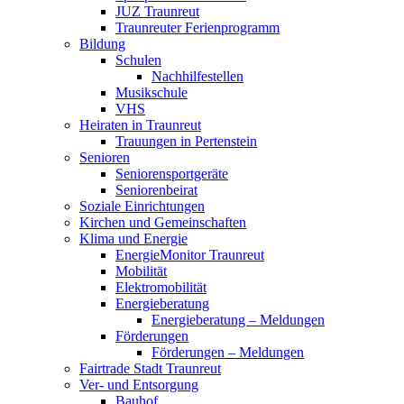
JUZ Traunreut
Traunreuter Ferienprogramm
Bildung
Schulen
Nachhilfestellen
Musikschule
VHS
Heiraten in Traunreut
Trauungen in Pertenstein
Senioren
Seniorensportgeräte
Seniorenbeirat
Soziale Einrichtungen
Kirchen und Gemeinschaften
Klima und Energie
EnergieMonitor Traunreut
Mobilität
Elektromobilität
Energieberatung
Energieberatung – Meldungen
Förderungen
Förderungen – Meldungen
Fairtrade Stadt Traunreut
Ver- und Entsorgung
Bauhof