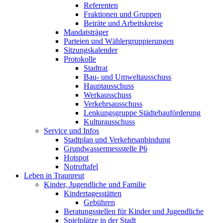
Referenten
Fraktionen und Gruppen
Beiräte und Arbeitskreise
Mandatsträger
Parteien und Wählergruppierungen
Sitzungskalender
Protokolle
Stadtrat
Bau- und Umweltausschuss
Hauptausschuss
Werkausschuss
Verkehrsausschuss
Lenkungsgruppe Städtebauförderung
Kulturausschuss
Service und Infos
Stadtplan und Verkehrsanbindung
Grundwassermessstelle P6
Hotspot
Notruftafel
Leben in Traunreut
Kinder, Jugendliche und Familie
Kindertagesstätten
Gebühren
Beratungsstellen für Kinder und Jugendliche
Spielplätze in der Stadt