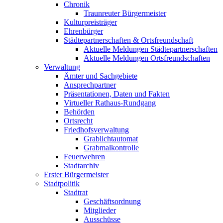
Chronik
Traunreuter Bürgermeister
Kulturpreisträger
Ehrenbürger
Städtepartnerschaften & Ortsfreundschaft
Aktuelle Meldungen Städtepartnerschaften
Aktuelle Meldungen Ortsfreundschaften
Verwaltung
Ämter und Sachgebiete
Ansprechpartner
Präsentationen, Daten und Fakten
Virtueller Rathaus-Rundgang
Behörden
Ortsrecht
Friedhofsverwaltung
Grablichtautomat
Grabmalkontrolle
Feuerwehren
Stadtarchiv
Erster Bürgermeister
Stadtpolitik
Stadtrat
Geschäftsordnung
Mitglieder
Ausschüsse