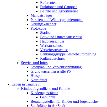
Referenten
Fraktionen und Gruppen
Beiräte und Arbeitskreise
Mandatsträger
Parteien und Wählergruppierungen
Sitzungskalender
Protokolle
Stadtrat
Bau- und Umweltausschuss
Hauptausschuss
Werkausschuss
Verkehrsausschuss
Lenkungsgruppe Städtebauförderung
Kulturausschuss
Service und Infos
Stadtplan und Verkehrsanbindung
Grundwassermessstelle P6
Hotspot
Notruftafel
Leben in Traunreut
Kinder, Jugendliche und Familie
Kindertagesstätten
Gebühren
Beratungsstellen für Kinder und Jugendliche
Spielplätze in der Stadt