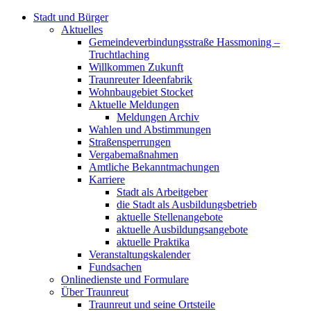
Stadt und Bürger
Aktuelles
Gemeindeverbindungsstraße Hassmoning –
Truchtlaching
Willkommen Zukunft
Traunreuter Ideenfabrik
Wohnbaugebiet Stocket
Aktuelle Meldungen
Meldungen Archiv
Wahlen und Abstimmungen
Straßensperrungen
Vergabemaßnahmen
Amtliche Bekanntmachungen
Karriere
Stadt als Arbeitgeber
die Stadt als Ausbildungsbetrieb
aktuelle Stellenangebote
aktuelle Ausbildungsangebote
aktuelle Praktika
Veranstaltungskalender
Fundsachen
Onlinedienste und Formulare
Über Traunreut
Traunreut und seine Ortsteile