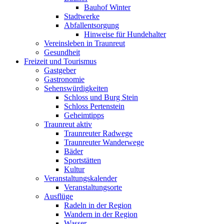
Bauhof Winter
Stadtwerke
Abfallentsorgung
Hinweise für Hundehalter
Vereinsleben in Traunreut
Gesundheit
Freizeit und Tourismus
Gastgeber
Gastronomie
Sehenswürdigkeiten
Schloss und Burg Stein
Schloss Pertenstein
Geheimtipps
Traunreut aktiv
Traunreuter Radwege
Traunreuter Wanderwege
Bäder
Sportstätten
Kultur
Veranstaltungskalender
Veranstaltungsorte
Ausflüge
Radeln in der Region
Wandern in der Region
Wasser