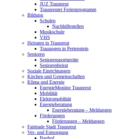
JUZ Traunreut
Traunreuter Ferienprogramm
Bildung
Schulen
Nachhilfestellen
Musikschule
VHS
Heiraten in Traunreut
Trauungen in Pertenstein
Senioren
Seniorensportgeräte
Seniorenbeirat
Soziale Einrichtungen
Kirchen und Gemeinschaften
Klima und Energie
EnergieMonitor Traunreut
Mobilität
Elektromobilität
Energieberatung
Energieberatung – Meldungen
Förderungen
Förderungen – Meldungen
Fairtrade Stadt Traunreut
Ver- und Entsorgung
Bauhof