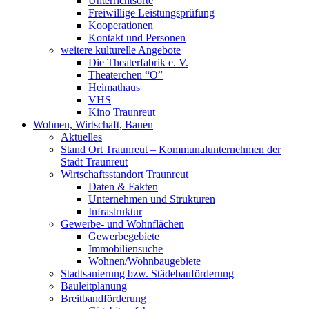
Unterrichtsorte
Freiwillige Leistungsprüfung
Kooperationen
Kontakt und Personen
weitere kulturelle Angebote
Die Theaterfabrik e. V.
Theaterchen “O”
Heimathaus
VHS
Kino Traunreut
Wohnen, Wirtschaft, Bauen
Aktuelles
Stand Ort Traunreut – Kommunalunternehmen der
Stadt Traunreut
Wirtschaftsstandort Traunreut
Daten & Fakten
Unternehmen und Strukturen
Infrastruktur
Gewerbe- und Wohnflächen
Gewerbegebiete
Immobiliensuche
Wohnen/Wohnbaugebiete
Stadtsanierung bzw. Städebauförderung
Bauleitplanung
Breitbandförderung