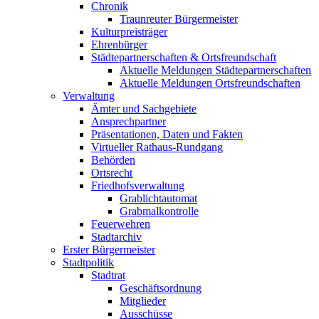
Chronik
Traunreuter Bürgermeister
Kulturpreisträger
Ehrenbürger
Städtepartnerschaften & Ortsfreundschaft
Aktuelle Meldungen Städtepartnerschaften
Aktuelle Meldungen Ortsfreundschaften
Verwaltung
Ämter und Sachgebiete
Ansprechpartner
Präsentationen, Daten und Fakten
Virtueller Rathaus-Rundgang
Behörden
Ortsrecht
Friedhofsverwaltung
Grablichtautomat
Grabmalkontrolle
Feuerwehren
Stadtarchiv
Erster Bürgermeister
Stadtpolitik
Stadtrat
Geschäftsordnung
Mitglieder
Ausschüsse