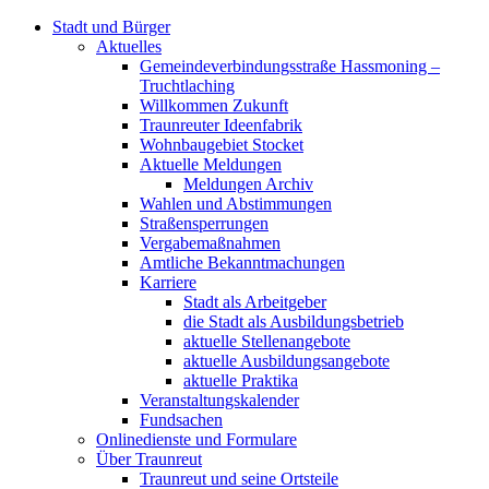
Stadt und Bürger
Aktuelles
Gemeindeverbindungsstraße Hassmoning –
Truchtlaching
Willkommen Zukunft
Traunreuter Ideenfabrik
Wohnbaugebiet Stocket
Aktuelle Meldungen
Meldungen Archiv
Wahlen und Abstimmungen
Straßensperrungen
Vergabemaßnahmen
Amtliche Bekanntmachungen
Karriere
Stadt als Arbeitgeber
die Stadt als Ausbildungsbetrieb
aktuelle Stellenangebote
aktuelle Ausbildungsangebote
aktuelle Praktika
Veranstaltungskalender
Fundsachen
Onlinedienste und Formulare
Über Traunreut
Traunreut und seine Ortsteile