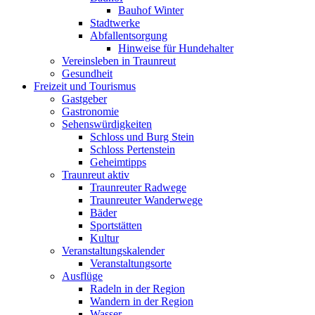
Bauhof Winter
Stadtwerke
Abfallentsorgung
Hinweise für Hundehalter
Vereinsleben in Traunreut
Gesundheit
Freizeit und Tourismus
Gastgeber
Gastronomie
Sehenswürdigkeiten
Schloss und Burg Stein
Schloss Pertenstein
Geheimtipps
Traunreut aktiv
Traunreuter Radwege
Traunreuter Wanderwege
Bäder
Sportstätten
Kultur
Veranstaltungskalender
Veranstaltungsorte
Ausflüge
Radeln in der Region
Wandern in der Region
Wasser