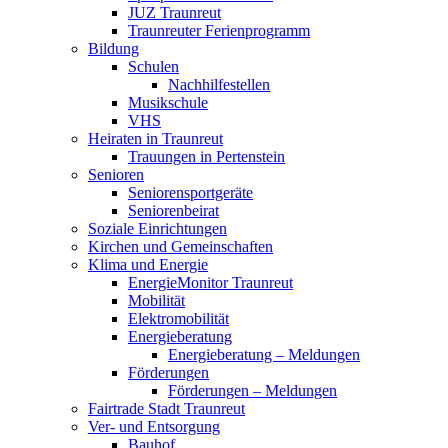
JUZ Traunreut
Traunreuter Ferienprogramm
Bildung
Schulen
Nachhilfestellen
Musikschule
VHS
Heiraten in Traunreut
Trauungen in Pertenstein
Senioren
Seniorensportgeräte
Seniorenbeirat
Soziale Einrichtungen
Kirchen und Gemeinschaften
Klima und Energie
EnergieMonitor Traunreut
Mobilität
Elektromobilität
Energieberatung
Energieberatung – Meldungen
Förderungen
Förderungen – Meldungen
Fairtrade Stadt Traunreut
Ver- und Entsorgung
Bauhof