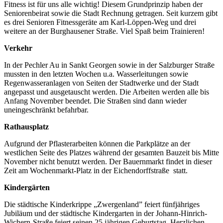
Fitness ist für uns alle wichtig! Diesem Grundprinzip haben der
Seniorenbeirat sowie die Stadt Rechnung getragen. Seit kurzem gibt
es drei Senioren Fitnessgeräte am Karl-Löppen-Weg und drei
weitere an der Burghausener Straße. Viel Spaß beim Trainieren!
Verkehr
In der Pechler Au in Sankt Georgen sowie in der Salzburger Straße
mussten in den letzten Wochen u.a. Wasserleitungen sowie
Regenwasseranlagen von Seiten der Stadtwerke und der Stadt
angepasst und ausgetauscht werden. Die Arbeiten werden alle bis
Anfang November beendet. Die Straßen sind dann wieder
uneingeschränkt befahrbar.
Rathausplatz
Aufgrund der Pflasterarbeiten können die Parkplätze an der
westlichen Seite des Platzes während der gesamten Bauzeit bis Mitte
November nicht benutzt werden. Der Bauernmarkt findet in dieser
Zeit am Wochenmarkt-Platz in der Eichendorffstraße statt.
Kindergärten
Die städtische Kinderkrippe „Zwergenland” feiert fünfjähriges
Jubiläum und der städtische Kindergarten in der Johann-Hinrich-
Wichern-Straße feiert seinen 25 jährigen Geburtstag. Herzlichen