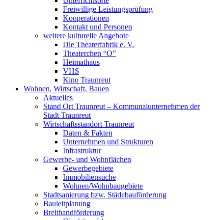
Unterrichtsorte
Freiwillige Leistungsprüfung
Kooperationen
Kontakt und Personen
weitere kulturelle Angebote
Die Theaterfabrik e. V.
Theaterchen “O”
Heimathaus
VHS
Kino Traunreut
Wohnen, Wirtschaft, Bauen
Aktuelles
Stand Ort Traunreut – Kommunalunternehmen der
Stadt Traunreut
Wirtschaftsstandort Traunreut
Daten & Fakten
Unternehmen und Strukturen
Infrastruktur
Gewerbe- und Wohnflächen
Gewerbegebiete
Immobiliensuche
Wohnen/Wohnbaugebiete
Stadtsanierung bzw. Städebauförderung
Bauleitplanung
Breitbandförderung