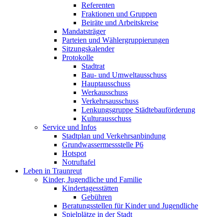
Referenten
Fraktionen und Gruppen
Beiräte und Arbeitskreise
Mandatsträger
Parteien und Wählergruppierungen
Sitzungskalender
Protokolle
Stadtrat
Bau- und Umweltausschuss
Hauptausschuss
Werkausschuss
Verkehrsausschuss
Lenkungsgruppe Städtebauförderung
Kulturausschuss
Service und Infos
Stadtplan und Verkehrsanbindung
Grundwassermessstelle P6
Hotspot
Notruftafel
Leben in Traunreut
Kinder, Jugendliche und Familie
Kindertagesstätten
Gebühren
Beratungsstellen für Kinder und Jugendliche
Spielplätze in der Stadt