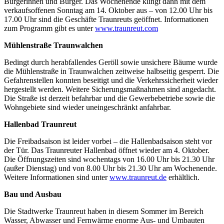
Bürgerinnen und Bürger. Das Wochenende klingt dann mit dem
verkaufsoffenen Sonntag am 14. Oktober aus – von 12.00 Uhr bis
17.00 Uhr sind die Geschäfte Traunreuts geöffnet. Informationen
zum Programm gibt es unter
www.traunreut.com
Mühlenstraße Traunwalchen
Bedingt durch herabfallendes Geröll sowie unsichere Bäume wurde
die Mühlenstraße in Traunwalchen zeitweise halbseitig gesperrt. Die
Gefahrenstellen konnten beseitigt und die Verkehrssicherheit wieder
hergestellt werden. Weitere Sicherungsmaßnahmen sind angedacht.
Die Straße ist derzeit befahrbar und die Gewerbebetriebe sowie die
Wohngebiete sind wieder uneingeschränkt anfahrbar.
Hallenbad Traunreut
Die Freibadsaison ist leider vorbei – die Hallenbadsaison steht vor
der Tür. Das Traunreuter Hallenbad öffnet wieder am 4. Oktober.
Die Öffnungszeiten sind wochentags von 16.00 Uhr bis 21.30 Uhr
(außer Dienstag) und von 8.00 Uhr bis 21.30 Uhr am Wochenende.
Weitere Informationen sind unter
www.traunreut.de
erhältlich.
Bau und Ausbau
Die Stadtwerke Traunreut haben in diesem Sommer im Bereich
Wasser, Abwasser und Fernwärme enorme Aus- und Umbauten