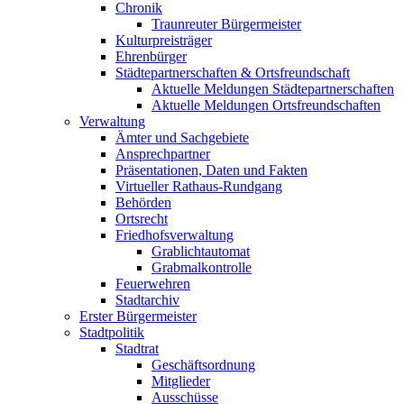
Chronik
Traunreuter Bürgermeister
Kulturpreisträger
Ehrenbürger
Städtepartnerschaften & Ortsfreundschaft
Aktuelle Meldungen Städtepartnerschaften
Aktuelle Meldungen Ortsfreundschaften
Verwaltung
Ämter und Sachgebiete
Ansprechpartner
Präsentationen, Daten und Fakten
Virtueller Rathaus-Rundgang
Behörden
Ortsrecht
Friedhofsverwaltung
Grablichtautomat
Grabmalkontrolle
Feuerwehren
Stadtarchiv
Erster Bürgermeister
Stadtpolitik
Stadtrat
Geschäftsordnung
Mitglieder
Ausschüsse