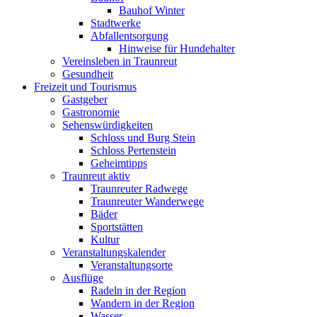
Bauhof Winter
Stadtwerke
Abfallentsorgung
Hinweise für Hundehalter
Vereinsleben in Traunreut
Gesundheit
Freizeit und Tourismus
Gastgeber
Gastronomie
Sehenswürdigkeiten
Schloss und Burg Stein
Schloss Pertenstein
Geheimtipps
Traunreut aktiv
Traunreuter Radwege
Traunreuter Wanderwege
Bäder
Sportstätten
Kultur
Veranstaltungskalender
Veranstaltungsorte
Ausflüge
Radeln in der Region
Wandern in der Region
Wasser