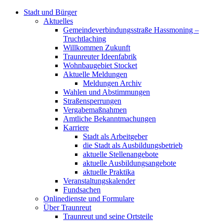
Stadt und Bürger
Aktuelles
Gemeindeverbindungsstraße Hassmoning –
Truchtlaching
Willkommen Zukunft
Traunreuter Ideenfabrik
Wohnbaugebiet Stocket
Aktuelle Meldungen
Meldungen Archiv
Wahlen und Abstimmungen
Straßensperrungen
Vergabemaßnahmen
Amtliche Bekanntmachungen
Karriere
Stadt als Arbeitgeber
die Stadt als Ausbildungsbetrieb
aktuelle Stellenangebote
aktuelle Ausbildungsangebote
aktuelle Praktika
Veranstaltungskalender
Fundsachen
Onlinedienste und Formulare
Über Traunreut
Traunreut und seine Ortsteile