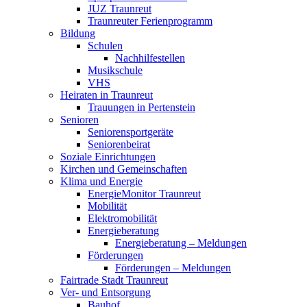
JUZ Traunreut
Traunreuter Ferienprogramm
Bildung
Schulen
Nachhilfestellen
Musikschule
VHS
Heiraten in Traunreut
Trauungen in Pertenstein
Senioren
Seniorensportgeräte
Seniorenbeirat
Soziale Einrichtungen
Kirchen und Gemeinschaften
Klima und Energie
EnergieMonitor Traunreut
Mobilität
Elektromobilität
Energieberatung
Energieberatung – Meldungen
Förderungen
Förderungen – Meldungen
Fairtrade Stadt Traunreut
Ver- und Entsorgung
Bauhof