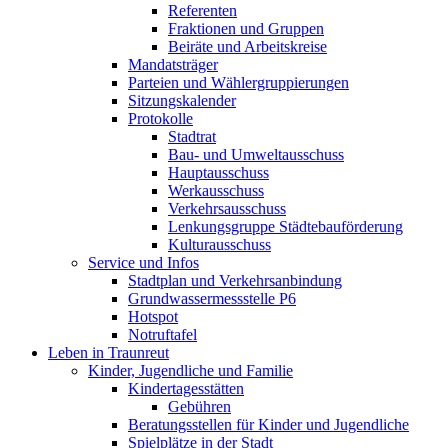
Referenten
Fraktionen und Gruppen
Beiräte und Arbeitskreise
Mandatsträger
Parteien und Wählergruppierungen
Sitzungskalender
Protokolle
Stadtrat
Bau- und Umweltausschuss
Hauptausschuss
Werkausschuss
Verkehrsausschuss
Lenkungsgruppe Städtebauförderung
Kulturausschuss
Service und Infos
Stadtplan und Verkehrsanbindung
Grundwassermessstelle P6
Hotspot
Notruftafel
Leben in Traunreut
Kinder, Jugendliche und Familie
Kindertagesstätten
Gebühren
Beratungsstellen für Kinder und Jugendliche
Spielplätze in der Stadt