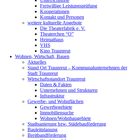
Unterrichtsorte
Freiwillige Leistungsprüfung
Kooperationen
Kontakt und Personen
weitere kulturelle Angebote
Die Theaterfabrik e. V.
Theaterchen “O”
Heimathaus
VHS
Kino Traunreut
Wohnen, Wirtschaft, Bauen
Aktuelles
Stand Ort Traunreut – Kommunalunternehmen der
Stadt Traunreut
Wirtschaftsstandort Traunreut
Daten & Fakten
Unternehmen und Strukturen
Infrastruktur
Gewerbe- und Wohnflächen
Gewerbegebiete
Immobiliensuche
Wohnen/Wohnbaugebiete
Stadtsanierung bzw. Städebauförderung
Bauleitplanung
Breitbandförderung