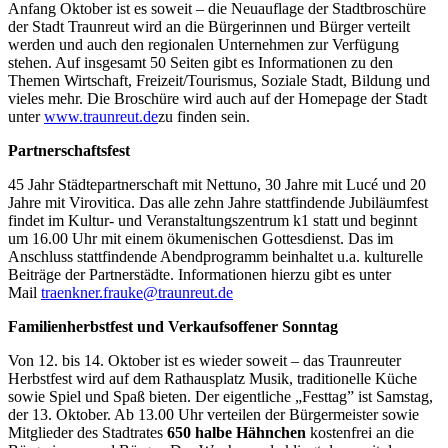
Anfang Oktober ist es soweit – die Neuauflage der Stadtbroschüre
der Stadt Traunreut wird an die Bürgerinnen und Bürger verteilt
werden und auch den regionalen Unternehmen zur Verfügung
stehen. Auf insgesamt 50 Seiten gibt es Informationen zu den
Themen Wirtschaft, Freizeit/Tourismus, Soziale Stadt, Bildung und
vieles mehr. Die Broschüre wird auch auf der Homepage der Stadt
unter
www.traunreut.de
zu finden sein.
Partnerschaftsfest
45 Jahr Städtepartnerschaft mit Nettuno, 30 Jahre mit Lucé und 20
Jahre mit Virovitica. Das alle zehn Jahre stattfindende Jubiläumfest
findet im Kultur- und Veranstaltungszentrum k1 statt und beginnt
um 16.00 Uhr mit einem ökumenischen Gottesdienst. Das im
Anschluss stattfindende Abendprogramm beinhaltet u.a. kulturelle
Beiträge der Partnerstädte. Informationen hierzu gibt es unter
Mail
traenkner.frauke@traunreut.de
Familienherbstfest und Verkaufsoffener Sonntag
Von 12. bis 14. Oktober ist es wieder soweit – das Traunreuter
Herbstfest wird auf dem Rathausplatz Musik, traditionelle Küche
sowie Spiel und Spaß bieten. Der eigentliche „Festtag” ist Samstag,
der 13. Oktober. Ab 13.00 Uhr verteilen der Bürgermeister sowie
Mitglieder des Stadtrates
650 halbe Hähnchen
kostenfrei an die