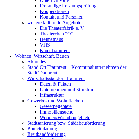
Unterrichtsorte
Freiwillige Leistungsprüfung
Kooperationen
Kontakt und Personen
weitere kulturelle Angebote
Die Theaterfabrik e. V.
Theaterchen “O”
Heimathaus
VHS
Kino Traunreut
Wohnen, Wirtschaft, Bauen
Aktuelles
Stand Ort Traunreut – Kommunalunternehmen der
Stadt Traunreut
Wirtschaftsstandort Traunreut
Daten & Fakten
Unternehmen und Strukturen
Infrastruktur
Gewerbe- und Wohnflächen
Gewerbegebiete
Immobiliensuche
Wohnen/Wohnbaugebiete
Stadtsanierung bzw. Städebauförderung
Bauleitplanung
Breitbandförderung