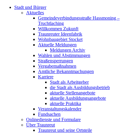
Stadt und Bürger
Aktuelles
Gemeindeverbindungsstraße Hassmoning –
Truchtlaching
Willkommen Zukunft
Traunreuter Ideenfabrik
Wohnbaugebiet Stocket
Aktuelle Meldungen
Meldungen Archiv
Wahlen und Abstimmungen
Straßensperrungen
Vergabemaßnahmen
Amtliche Bekanntmachungen
Karriere
Stadt als Arbeitgeber
die Stadt als Ausbildungsbetrieb
aktuelle Stellenangebote
aktuelle Ausbildungsangebote
aktuelle Praktika
Veranstaltungskalender
Fundsachen
Onlinedienste und Formulare
Über Traunreut
Traunreut und seine Ortsteile