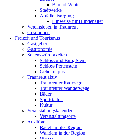
Bauhof Winter
Stadtwerke
Abfallentsorgung
Hinweise für Hundehalter
Vereinsleben in Traunreut
Gesundheit
Freizeit und Tourismus
Gastgeber
Gastronomie
Sehenswürdigkeiten
Schloss und Burg Stein
Schloss Pertenstein
Geheimtipps
Traunreut aktiv
Traunreuter Radwege
Traunreuter Wanderwege
Bäder
Sportstätten
Kultur
Veranstaltungskalender
Veranstaltungsorte
Ausflüge
Radeln in der Region
Wandern in der Region
Wasser