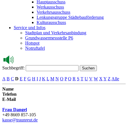
Hauptausschuss
Werkausschuss
Verkehrsausschuss
Lenkungsgruppe Städtebauförderung
Kulturausschuss
Service und Infos
Stadtplan und Verkehrsanbindung
Grundwassermessstelle P6
Hotspot
Notruftafel
Suchbegriff:
Suchen
A
B
C
D
E
F
G
H
I
J
K
L
M
N
O
P
Q
R
S
T
U
V
W
X
Y
Z
Alle
Name
Telefon
E-Mail
Frau Dangel
+49 8669 857-105
kasse@traunreut.de