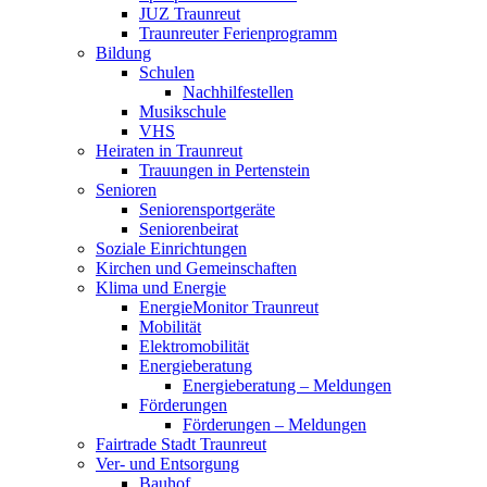
JUZ Traunreut
Traunreuter Ferienprogramm
Bildung
Schulen
Nachhilfestellen
Musikschule
VHS
Heiraten in Traunreut
Trauungen in Pertenstein
Senioren
Seniorensportgeräte
Seniorenbeirat
Soziale Einrichtungen
Kirchen und Gemeinschaften
Klima und Energie
EnergieMonitor Traunreut
Mobilität
Elektromobilität
Energieberatung
Energieberatung – Meldungen
Förderungen
Förderungen – Meldungen
Fairtrade Stadt Traunreut
Ver- und Entsorgung
Bauhof