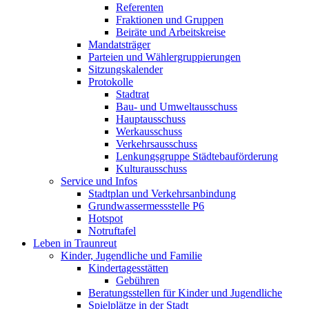
Referenten
Fraktionen und Gruppen
Beiräte und Arbeitskreise
Mandatsträger
Parteien und Wählergruppierungen
Sitzungskalender
Protokolle
Stadtrat
Bau- und Umweltausschuss
Hauptausschuss
Werkausschuss
Verkehrsausschuss
Lenkungsgruppe Städtebauförderung
Kulturausschuss
Service und Infos
Stadtplan und Verkehrsanbindung
Grundwassermessstelle P6
Hotspot
Notruftafel
Leben in Traunreut
Kinder, Jugendliche und Familie
Kindertagesstätten
Gebühren
Beratungsstellen für Kinder und Jugendliche
Spielplätze in der Stadt