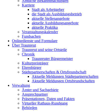
Amtliche Bekanntmachungen
Karriere
Stadt als Arbeitgeber
die Stadt als Ausbildungsbetrieb
aktuelle Stellenangebote
aktuelle Ausbildungsangebote
aktuelle Praktika
Veranstaltungskalender
Fundsachen
Onlinedienste und Formulare
Über Traunreut
Traunreut und seine Ortsteile
Chronik
Traunreuter Bürgermeister
Kulturpreisträger
Ehrenbürger
Städtepartnerschaften & Ortsfreundschaft
Aktuelle Meldungen Städtepartnerschaften
Aktuelle Meldungen Ortsfreundschaften
Verwaltung
Ämter und Sachgebiete
Ansprechpartner
Präsentationen, Daten und Fakten
Virtueller Rathaus-Rundgang
Behörden