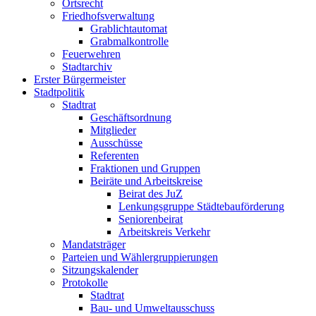
Ortsrecht
Friedhofsverwaltung
Grablichtautomat
Grabmalkontrolle
Feuerwehren
Stadtarchiv
Erster Bürgermeister
Stadtpolitik
Stadtrat
Geschäftsordnung
Mitglieder
Ausschüsse
Referenten
Fraktionen und Gruppen
Beiräte und Arbeitskreise
Beirat des JuZ
Lenkungsgruppe Städtebauförderung
Seniorenbeirat
Arbeitskreis Verkehr
Mandatsträger
Parteien und Wählergruppierungen
Sitzungskalender
Protokolle
Stadtrat
Bau- und Umweltausschuss