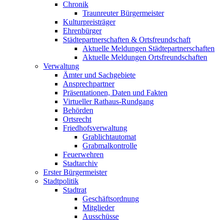
Chronik
Traunreuter Bürgermeister
Kulturpreisträger
Ehrenbürger
Städtepartnerschaften & Ortsfreundschaft
Aktuelle Meldungen Städtepartnerschaften
Aktuelle Meldungen Ortsfreundschaften
Verwaltung
Ämter und Sachgebiete
Ansprechpartner
Präsentationen, Daten und Fakten
Virtueller Rathaus-Rundgang
Behörden
Ortsrecht
Friedhofsverwaltung
Grablichtautomat
Grabmalkontrolle
Feuerwehren
Stadtarchiv
Erster Bürgermeister
Stadtpolitik
Stadtrat
Geschäftsordnung
Mitglieder
Ausschüsse