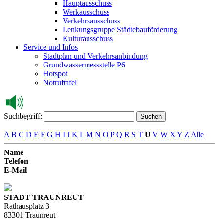
Hauptausschuss
Werkausschuss
Verkehrsausschuss
Lenkungsgruppe Städtebauförderung
Kulturausschuss
Service und Infos
Stadtplan und Verkehrsanbindung
Grundwassermessstelle P6
Hotspot
Notruftafel
Suchbegriff:
Suchen
A
B
C
D
E
F
G
H
I
J
K
L
M
N
O
P
Q
R
S
T
U
V
W
X
Y
Z
Alle
Name
Telefon
E-Mail
STADT TRAUNREUT
Rathausplatz 3
83301 Traunreut