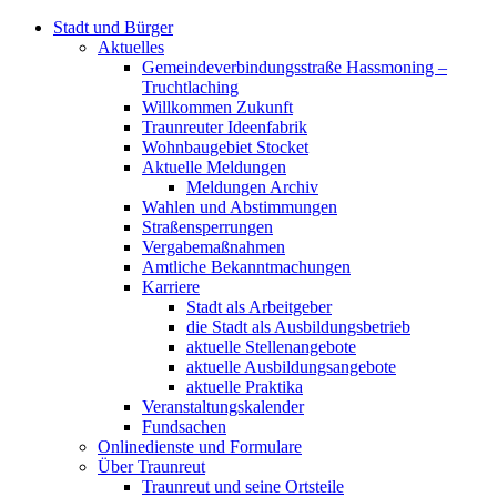
Stadt und Bürger
Aktuelles
Gemeindeverbindungsstraße Hassmoning –
Truchtlaching
Willkommen Zukunft
Traunreuter Ideenfabrik
Wohnbaugebiet Stocket
Aktuelle Meldungen
Meldungen Archiv
Wahlen und Abstimmungen
Straßensperrungen
Vergabemaßnahmen
Amtliche Bekanntmachungen
Karriere
Stadt als Arbeitgeber
die Stadt als Ausbildungsbetrieb
aktuelle Stellenangebote
aktuelle Ausbildungsangebote
aktuelle Praktika
Veranstaltungskalender
Fundsachen
Onlinedienste und Formulare
Über Traunreut
Traunreut und seine Ortsteile