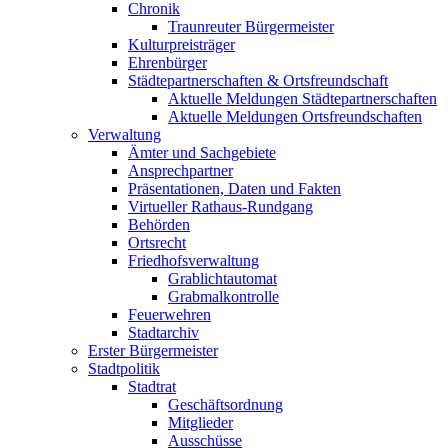
Chronik
Traunreuter Bürgermeister
Kulturpreisträger
Ehrenbürger
Städtepartnerschaften & Ortsfreundschaft
Aktuelle Meldungen Städtepartnerschaften
Aktuelle Meldungen Ortsfreundschaften
Verwaltung
Ämter und Sachgebiete
Ansprechpartner
Präsentationen, Daten und Fakten
Virtueller Rathaus-Rundgang
Behörden
Ortsrecht
Friedhofsverwaltung
Grablichtautomat
Grabmalkontrolle
Feuerwehren
Stadtarchiv
Erster Bürgermeister
Stadtpolitik
Stadtrat
Geschäftsordnung
Mitglieder
Ausschüsse