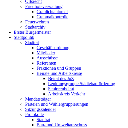
Ortsrecht
Friedhofsverwaltung
Grablichtautomat
Grabmalkontrolle
Feuerwehren
Stadtarchiv
Erster Bürgermeister
Stadtpolitik
Stadtrat
Geschäftsordnung
Mitglieder
Ausschüsse
Referenten
Fraktionen und Gruppen
Beiräte und Arbeitskreise
Beirat des JuZ
Lenkungsgruppe Städtebauförderung
Seniorenbeirat
Arbeitskreis Verkehr
Mandatsträger
Parteien und Wählergruppierungen
Sitzungskalender
Protokolle
Stadtrat
Bau- und Umweltausschuss