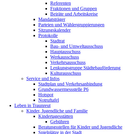
Referenten
Fraktionen und Gruppen
Beiräte und Arbeitskreise
Mandatsträger
Parteien und Wählergruppierungen
Sitzungskalender
Protokolle
Stadtrat
Bau- und Umweltausschuss
Hauptausschuss
Werkausschuss
Verkehrsausschuss
Lenkungsgruppe Städtebauförderung
Kulturausschuss
Service und Infos
Stadtplan und Verkehrsanbindung
Grundwassermessstelle P6
Hotspot
Notruftafel
Leben in Traunreut
Kinder, Jugendliche und Familie
Kindertagesstätten
Gebühren
Beratungsstellen für Kinder und Jugendliche
Spielplätze in der Stadt