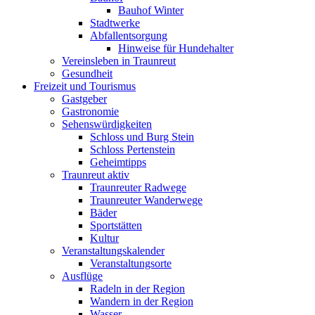
Bauhof Winter
Stadtwerke
Abfallentsorgung
Hinweise für Hundehalter
Vereinsleben in Traunreut
Gesundheit
Freizeit und Tourismus
Gastgeber
Gastronomie
Sehenswürdigkeiten
Schloss und Burg Stein
Schloss Pertenstein
Geheimtipps
Traunreut aktiv
Traunreuter Radwege
Traunreuter Wanderwege
Bäder
Sportstätten
Kultur
Veranstaltungskalender
Veranstaltungsorte
Ausflüge
Radeln in der Region
Wandern in der Region
Wasser