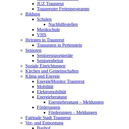
JUZ Traunreut
Traunreuter Ferienprogramm
Bildung
Schulen
Nachhilfestellen
Musikschule
VHS
Heiraten in Traunreut
Trauungen in Pertenstein
Senioren
Seniorensportgeräte
Seniorenbeirat
Soziale Einrichtungen
Kirchen und Gemeinschaften
Klima und Energie
EnergieMonitor Traunreut
Mobilität
Elektromobilität
Energieberatung
Energieberatung – Meldungen
Förderungen
Förderungen – Meldungen
Fairtrade Stadt Traunreut
Ver- und Entsorgung
Bauhof