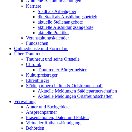
Amtliche Bekanntmachungen
Karriere
Stadt als Arbeitgeber
die Stadt als Ausbildungsbetrieb
aktuelle Stellenangebote
aktuelle Ausbildungsangebote
aktuelle Praktika
Veranstaltungskalender
Fundsachen
Onlinedienste und Formulare
Über Traunreut
Traunreut und seine Ortsteile
Chronik
Traunreuter Bürgermeister
Kulturpreisträger
Ehrenbürger
Städtepartnerschaften & Ortsfreundschaft
Aktuelle Meldungen Städtepartnerschaften
Aktuelle Meldungen Ortsfreundschaften
Verwaltung
Ämter und Sachgebiete
Ansprechpartner
Präsentationen, Daten und Fakten
Virtueller Rathaus-Rundgang
Behörden