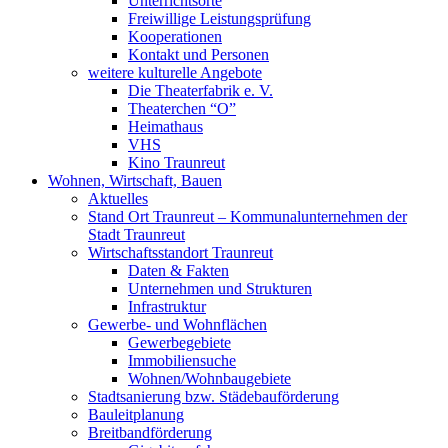
Unterrichtsorte
Freiwillige Leistungsprüfung
Kooperationen
Kontakt und Personen
weitere kulturelle Angebote
Die Theaterfabrik e. V.
Theaterchen “O”
Heimathaus
VHS
Kino Traunreut
Wohnen, Wirtschaft, Bauen
Aktuelles
Stand Ort Traunreut – Kommunalunternehmen der
Stadt Traunreut
Wirtschaftsstandort Traunreut
Daten & Fakten
Unternehmen und Strukturen
Infrastruktur
Gewerbe- und Wohnflächen
Gewerbegebiete
Immobiliensuche
Wohnen/Wohnbaugebiete
Stadtsanierung bzw. Städebauförderung
Bauleitplanung
Breitbandförderung